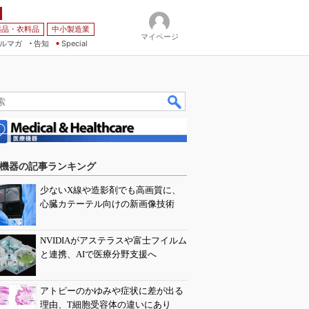
薬品・衣料品
中小製造業
マイページ
ルマガ
告知
Special
機器の記事ランキング
少ないX線や造影剤でも高画質に、
心臓カテーテル向けの新画像技術
NVIDIAがアステラスや富士フイルム
と連携、AIで医療分野支援へ
アトピーのかゆみや症状に差が出る
理由、T細胞受容体の違いにあり