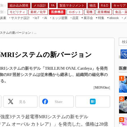
程別：
組み込み開発
メカ設計
製造マネジメント
物流
R＆D
キャリア
FA
業別：
モビリティ
素材／化学
医療機器
ロボット
電機
産業機械
食品・
炭素
サステナ設計
エッジ逆襲
品質
展示会
特集
メ
IoT
AI
ebook
伝承
組み込み開発
CEATEC
読者調査まとめ
編集後記
ステムの新バージョン：...
JIMTOF
保全
メカ設計
つながるクルマ
組込み/エッジ コンピューティング
ス
 AI
製造マネジメント
5G
展＆IoT/5Gソリューション展
VR／AR
FA
導MRIシステムの新バージョン
IIFES
モビリティ
フィールドサービス
国際ロボット展
素材／化学
FPGA
ステムの新モデル「TRILLIUM OVAL Cattleya」を発売
医療
ジャパンモビリティショー
御のRF照射システムは従来機から継承し、組織間の磁化率の
組み込み画像技術
TECHNO-FRONTIER
する。
組み込みモデリング
[
MONOist
]
人テク展
Windows Embedded
スマート工場EXPO
見る
Share
車載ソフト開発
EdgeTech+
ISO26262
日本ものづくりワールド
場強度3テスラ超電導MRIシステムの新モデル
無償設計ツール
ya（トリリアム オーバル カトレア）」を発売した。価格は28億
AUTOMOTIVE WORLD