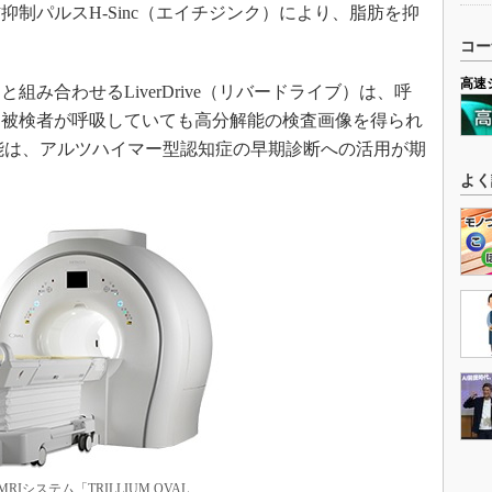
抑制パルスH-Sinc（エイチジンク）により、脂肪を抑
コー
高速
組み合わせるLiverDrive（リバードライブ）は、呼
、被検者が呼吸していても高分解能の検査画像を得られ
能は、アルツハイマー型認知症の早期診断への活用が期
。
よく
Iシステム「TRILLIUM OVAL