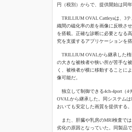
円（税別）からで、提供開始は同年
TRILLIUM OVAL Cattleya
織間の磁化率の差を画像に反映させるQSM（Qua
を搭載。正確な診断に必要となる
究を支援するアプリケーションを
TRILLIUM OVALから継承し
の大きな被検者や狭い所が苦手な被
く、被検者が横に移動することに
像可能だ。
独立して制御できる4ch-4port（
OVALから継承した。同システム
おいても安定した画質を提供する
また、肝臓や乳房のMRI検査では
劣化の原因となっていた。同製品で