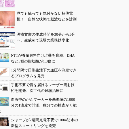
見ても触っても気付かない極薄電
極！ 自然な状態で脳波などを計測
医療文書の作成時間を30分から5分
へ、生成AIで現場の業務効率化
NTTが養殖飼料向け珪藻を育種、DHA
など5種の脂肪酸が1.8倍に
1分間隔で日常生活下の血圧を測定でき
るプログラムを発売
手術不要で音を届けるレーザー照射技
術を開発、次世代の難聴治療に
血液中のがんマーカーを基準値の1000
分の1濃度で計測、数分での検査が可能
に
シャープが2週間充電不要で100m防水の
新型スマートリングを発売