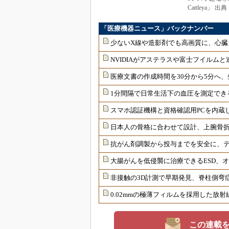
Cattleya」
「医療機器ニュース」バックナンバー
少ないX線や造影剤でも高画質に、心臓
NVIDIAがアステラスや富士フイルムと
医療文書の作成時間を30分から5分へ、
1分間隔で日常生活下の血圧を測定でき
スマホ認証機構と資格確認用PCを内蔵
日本人の骨格に合わせて設計、上腕骨
抗がん剤調製から投与までを安全に、
大腸がんを低侵襲に治療できるESD、
非接触の3D計測で早期発見、脊柱側弯
0.02mmの極薄フィルムを採用した放
この連載