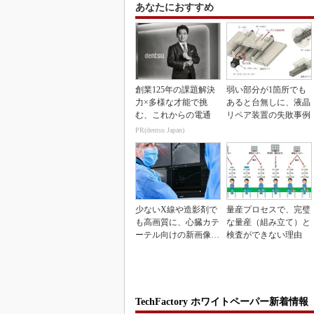
あなたにおすすめ
創業125年の課題解決
弱い部分が1箇所でも
力×多様な才能で挑
あると台無しに、液晶
む、これからの電通
リペア装置の失敗事例
PR(dentsu Japan)
少ないX線や造影剤で
量産プロセスで、完璧
も高画質に、心臓カテ
な量産（組み立て）と
ーテル向けの新画像技
検査ができない理由
術
TechFactory ホワイトペーパー新着情報