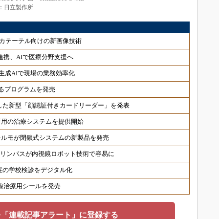
 出典：日立製作所
カテーテル向けの新画像技術
連携、AIで医療分野支援へ
生成AIで現場の業務効率化
るプログラムを発売
した新型「顔認証付きカードリーダー」を発表
折用の治療システムを提供開始
テルモが閉鎖式システムの新製品を発売
オリンパスが内視鏡ロボット技術で容易に
症の学校検診をデジタル化
射線治療用シールを発売
を「連載記事アラート」に登録する