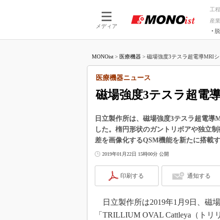
工
産
メディア
脱
つながる技術
AI×技術
MONOist
>
医療機器
>
磁場強度3テスラ超電導MRIシ
つながる工場
AI×設備
つながるサービ
Physical
医療機器ニュース
磁場強度3テスラ超電
日立製作所は、磁場強度3テスラ超電導MRIシ
した。楕円形状のガントリボアや独立制
差を画像化するQSM機能を新たに搭載
2019年01月22日 15時00分 公開
印刷する
通知する
日立製作所は2019年1月9日、磁
「TRILLIUM OVAL Cattle