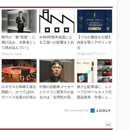
時代の「最"現場"」に
令和8年熊本地震によ
【プロの裏技を公開】
飛び込み、当事者とし
る工場への影響まとめ
内装を賢くデザインす
て踏み込んでいく
る
PR(dentsu Japan)
PR(株式会社アルファーテクノ)
ルネサスが高崎工場を
中国の自動車メーカー
狭小な駐車場に、シャ
閉鎖へ、かつてはSiC
とテスラに競争力があ
ープがポールカメラ式
デバイス生産の計画も
るのは「合理性が高
製品発表 市場シェア
い」から
10％目指す
Recommended by
PR