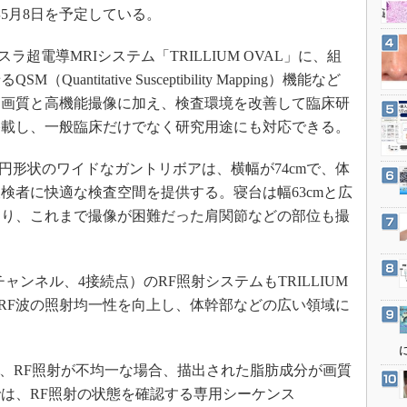
3Dプリンタ
5月8日を予定している。
産業オープンネット展
デジタルツインとCAE
は、3テスラ超電導MRIシステム「TRILLIUM OVAL」に、組
S＆OP
ntitative Susceptibility Mapping）機能など
インダストリー4.0
高画質と高機能撮像に加え、検査環境を改善して臨床研
イノベーション
搭載し、一般臨床だけでなく研究用途にも対応できる。
製造業ビッグデータ
た楕円形状のワイドなガントリボアは、横幅が74cmで、体
メイドインジャパン
検者に快適な検査空間を提供する。寝台は幅63cmと広
植物工場
より、これまで撮像が困難だった肩関節などの部位も撮
知財マネジメント
海外生産
4チャンネル、4接続点）のRF照射システムもTRILLIUM
グローバル設計・開発
はRF波の照射均一性を向上し、体幹部などの広い領域に
制御セキュリティ
。
新型コロナへの対応
、RF照射が不均一な場合、描出された脂肪成分が画質
は、RF照射の状態を確認する専用シーケンス