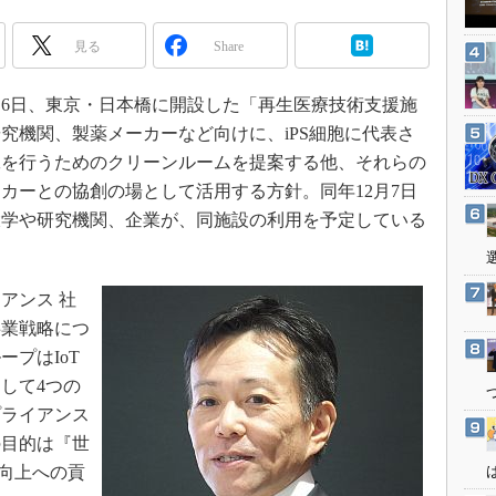
3Dプリンタ
産業オープンネット展
デジタルツインとCAE
見る
Share
S＆OP
2月6日、東京・日本橋に開設した「再生医療技術支援施
インダストリー4.0
究機関、製薬メーカーなど向けに、iPS細胞に代表さ
イノベーション
工を行うためのクリーンルームを提案する他、それらの
製造業ビッグデータ
カーとの協創の場として活用する方針。同年12月7日
メイドインジャパン
大学や研究機関、企業が、同施設の利用を予定している
植物工場
知財マネジメント
アンス 社
海外生産
事業戦略につ
グローバル設計・開発
プはIoT
して4つの
制御セキュリティ
プライアンス
新型コロナへの対応
の目的は『世
fe）向上への貢