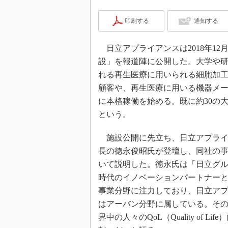
印刷する
通知する
日立アプライアンスは2018年1
設」を報道陣に公開した。大学や研
れる再生医療に用いられる細胞加
顧客や、再生医療に用いる機器メー
に本格稼働を始める。既に約30の
という。
施設公開に先立ち、日立アプライ
長の徳永俊昭氏が登壇し、同社の
いて説明した。徳永氏は「日立グルー
時代のイノベーションパートナーと
事業分野に注力しており、日立ア
はアーバン分野に属している。そ
界中の人々のQoL（Quality of Li