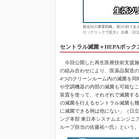
新会社の事業戦略。第2の柱であ
だ（クリックで拡大） 出典：日
セントラル滅菌＋HEPAボッ
今回公開した再生医療技術支援施設は
の組み合わせにより、医薬品製造の
4つのクリーンルーム内の滅菌を同
や空調機器の内部の滅菌も可能な
装置を使って、それぞれで滅菌す
の滅菌を行えるセントラル滅菌も幾
に滅菌できる例は他にない」（日立
ング本部 東日本システムエンジニ
ループ担当の佐藤祐一氏）という