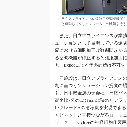
日立アプライアンスの業務用空調機器が入る
と連動してクリーンルーム内の滅菌を行う
また、日立アプライアンスが業務用
ューションとして展開している遠隔監
療における細胞加工は数週間かか
る空調機器が停止すると細胞加工
も「Exiidaによる予兆診断は不
同施設は、日立アプライアンスの
創に基づくソリューション提案の場に
も、日本軽金属の子会社・日軽パ
従来比7分の1の1mmに狭めたフラ
いグレードAの清浄度を実現できる
ャビネットと直接つながるローツ
ソーター、Cyfuseの神経細胞作