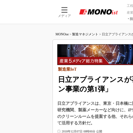
工
産
メディア
脱
つながる技術
AI×技術
MONOist
>
製造マネジメント
>
日立アプライアンスが
つながる工場
AI×設備
つながるサービ
Physical
製造業IoT
日立アプライアンスが
ン事業の第1弾」
日立アプライアンスは、東京・日本橋に
研究機関、製薬メーカーなど向けに、i
のクリーンルームを提案する他、それら
て活用する方針だ。
2018年12月07日 08時00分 公開