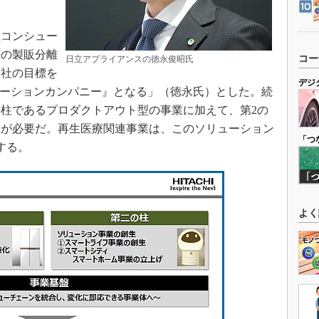
立コンシュー
来の製販分離
コー
日立アプライアンスの徳永俊昭氏
会社の目標を
デジ
ューションカンパニー』となる」（徳永氏）とした。続
柱であるプロダクトアウト型の事業に加えて、第2の
生が必要だ。再生医療関連事業は、このソリューション
「つ
する。
よく