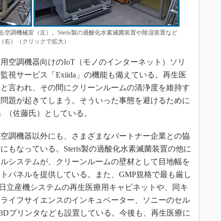
空調機械室（左）。Steris製の過酸化水素滅菌装置や除湿装置など
（右）（クリックで拡大）
空調機器向けのIoT（モノのインターネット）ソリ
視サービス「Exiida」の機能も備えている。再生医
ると言われ、その間にクリーンルームの清浄度を維持す
に問題が起きてしまう。そういった事態を避けるために
可欠」（佐藤氏）としている。
空調機器以外にも、さまざまなパートナー企業との協
もなっている。Steris製の過酸化水素滅菌装置の他に
ネルシステムが、クリーンルームの壁材として目地幅を
ットパネルを提供している。また、GMP規格で最も厳し
日立産機システムの再生医療用キャビネットや、同キ
ェライフサイエンスのインキュベーター、ソニーのセル
製用3Dプリンタなども設置している。今後も、再生医療に