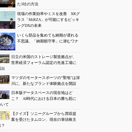
た3社の方法
現場の作業効率やミスを改善 XRグ
ラス「MiRZA」が可能にするピッキ
ングDXの未来
いくら部品を集めても納期が遅れる
不思議、「納期順守率」に潜むワナ
日立の米国のストレージ製造拠点が、
世界経済フォーラム認定の先進工場に
選出
マツダのモータースポーツの“聖地”は深
川に、新たなブランド体験拠点を開設
日本版データスペースの現在地はど
こ？ AI時代における日本の勝ち筋に
ついて
【クイズ】ソニーグループから買収提
案を受けたタムロン、現在の筆頭株主
は？