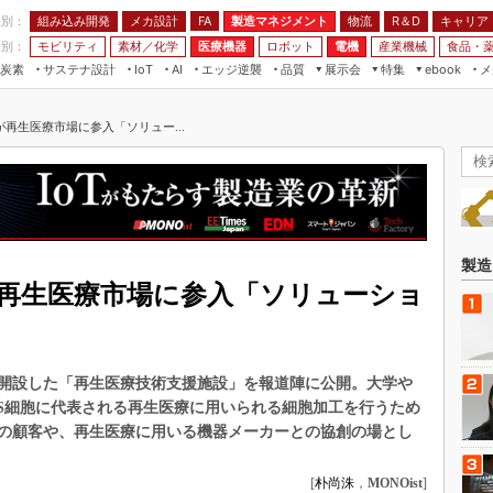
程別：
組み込み開発
メカ設計
製造マネジメント
物流
R＆D
キャリア
FA
業別：
モビリティ
素材／化学
医療機器
ロボット
電機
産業機械
食品・
炭素
サステナ設計
エッジ逆襲
品質
展示会
特集
メ
IoT
AI
ebook
伝承
組み込み開発
CEATEC
読者調査まとめ
編集後記
再生医療市場に参入「ソリュー...
JIMTOF
保全
メカ設計
つながるクルマ
組込み/エッジ コンピューティング
ス
 AI
製造マネジメント
5G
展＆IoT/5Gソリューション展
VR／AR
FA
IIFES
モビリティ
フィールドサービス
国際ロボット展
素材／化学
FPGA
製造
ジャパンモビリティショー
再生医療市場に参入「ソリューショ
組み込み画像技術
TECHNO-FRONTIER
組み込みモデリング
人テク展
Windows Embedded
スマート工場EXPO
開設した「再生医療技術支援施設」を報道陣に公開。大学や
車載ソフト開発
PS細胞に代表される再生医療に用いられる細胞加工を行うため
EdgeTech+
の顧客や、再生医療に用いる機器メーカーとの協創の場とし
ISO26262
日本ものづくりワールド
無償設計ツール
AUTOMOTIVE WORLD
[
朴尚洙
，
MONOist
]