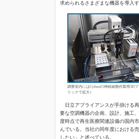
求められるさまざまな機器を導入
調整室内にはCyfuseの神経細胞作製用
リックで拡大）
日立アプライアンスが手掛ける再
要な空調機器の企画、設計、施工、
度時点で再生医療関連設備の国内市場
んでいる。当社の同年度における売
したい」と述べている。