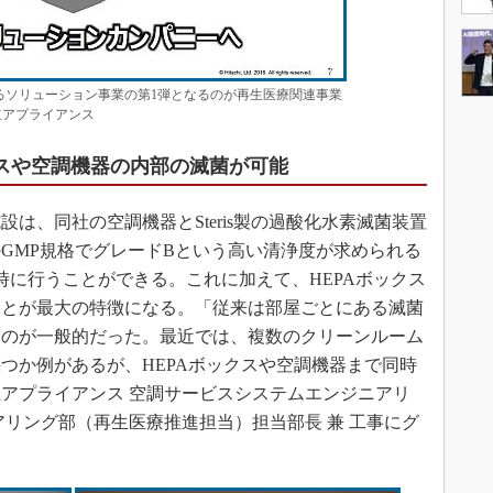
るソリューション事業の第1弾となるのが再生医療関連事業
立アプライアンス
クスや空調機器の内部の滅菌が可能
、同社の空調機器とSteris製の過酸化水素滅菌装置
GMP規格でグレードBという高い清浄度が求められる
時に行うことができる。これに加えて、HEPAボックス
ことが最大の特徴になる。「従来は部屋ごとにある滅菌
るのが一般的だった。最近では、複数のクリーンルーム
つか例があるが、HEPAボックスや空調機器まで同時
アプライアンス 空調サービスシステムエンジニアリ
アリング部（再生医療推進担当）担当部長 兼 工事にグ
。