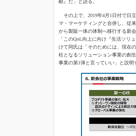
献』だ」と語る。
その上で、2019年4月1日付で日
マ・マーケティングと合併し、従
から製販一体の体制へ移行する新
「このQoL向上に向け『生活ソリ
けて同氏は「そのためには、現在の
柱となるソリューション事業の創
事業の第1弾と言っていい」と説明