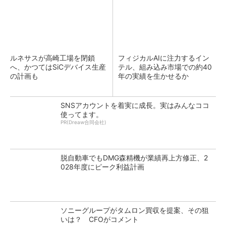
ルネサスが高崎工場を閉鎖
フィジカルAIに注力するイン
へ、かつてはSiCデバイス生産
テル、組み込み市場での約40
の計画も
年の実績を生かせるか
SNSアカウントを着実に成長。実はみんなココ
使ってます。
PR(Dreaw合同会社)
脱自動車でもDMG森精機が業績再上方修正、2
028年度にピーク利益計画
ソニーグループがタムロン買収を提案、その狙
いは？ CFOがコメント