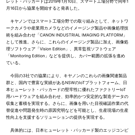
レット・パッカードは2019年1月10日、スマート工場分野で同年1
月16日から協業を開始すると発表した。
キヤノンではスマート工場分野での取り組みとして、ネットワ
ークカメラや産業用カメラなどのイメージング製品や画像処理技
術を組み合わせ「CANON INDUSTRIAL IMAGING PLATFORM」
として推進。さらに、これらのイメージング製品に加え、画像処
理ソフトウェア「Vision Edition」、異常監視ソフトウェア
「Monitoring Edition」などを提供し、カバー範囲の拡張を進め
ている。
今回の3社での協業により、キヤノンのこれらの画像関連製品
群と、国内で豊富な実績があるNSWのIoTプラットフォーム、日
本ヒューレット・パッカードの堅牢性に優れたファクトリーIoT
用ハードウェアを組み合わせ、効率的かつ安定的な製造データの
収集と蓄積を実現する。さらに、画像を用いた目視確認作業の代
替促進や問題発生時の原因究明などを可能とし、生産現場の生産
性向上を支援するソリューションの提供を実現する。
具体的には、日本ヒューレット・パッカード製のエッジコンピ