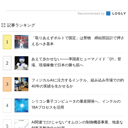
Recommended by
記事ランキング
「取りあえずボルトで固定」は禁物 締結部設計で押さ
えるべき基本
あえて歩かせない――準国産ヒューマノイド「D1」登
場、現場稼働で日本の勝ち筋へ
フィジカルAIに注力するインテル、組み込み市場での約
40年の実績を生かせるか
シリコン量子コンピュータの量産開発へ、インテルの
18Aプロセスを活用
AI関連“だけじゃない”オムロンの制御機器事業、地道な