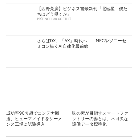
【西野亮廣】ビジネス書最新刊『北極星 僕た
ちはどう働くか』
PR(FINCHI on GOETHE)
さらばDX、「AX」時代へ――NECやソニーセ
ミコン描くAI自律化最前線
成功率90％超でコンテナ搬
味の素が目指すスマートファ
送、ヒューマノイドをシーメ
クトリーの姿とは、不可欠な
ンス工場に試験導入
設備データ標準化