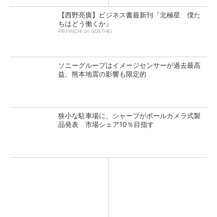
【西野亮廣】ビジネス書最新刊『北極星 僕た
ちはどう働くか』
PR(FINCHI on GOETHE)
ソニーグループはイメージセンサーが過去最高
益、熊本地震の影響も限定的
狭小な駐車場に、シャープがポールカメラ式製
品発表 市場シェア10％目指す