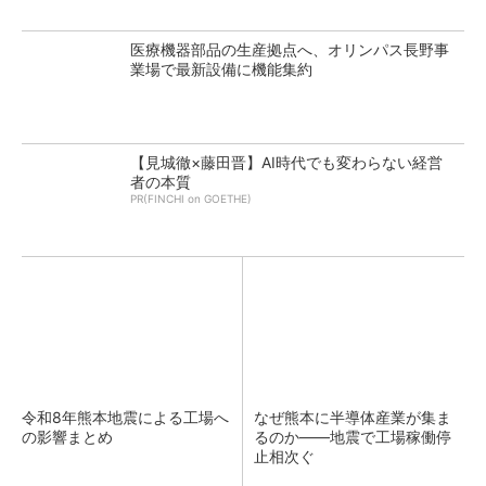
医療機器部品の生産拠点へ、オリンパス長野事
業場で最新設備に機能集約
【見城徹×藤田晋】AI時代でも変わらない経営
者の本質
PR(FINCHI on GOETHE)
令和8年熊本地震による工場へ
なぜ熊本に半導体産業が集ま
の影響まとめ
るのか――地震で工場稼働停
止相次ぐ