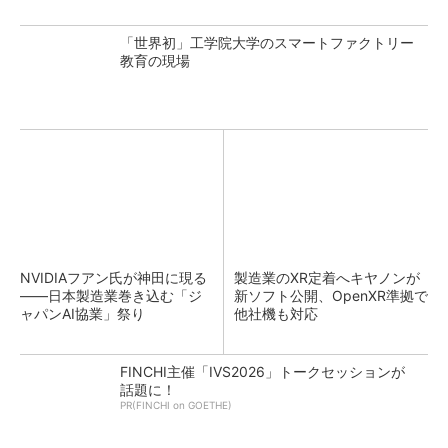
「世界初」工学院大学のスマートファクトリー
教育の現場
NVIDIAフアン氏が神田に現る
製造業のXR定着へキヤノンが
――日本製造業巻き込む「ジ
新ソフト公開、OpenXR準拠で
ャパンAI協業」祭り
他社機も対応
FINCHI主催「IVS2026」トークセッションが
話題に！
PR(FINCHI on GOETHE)