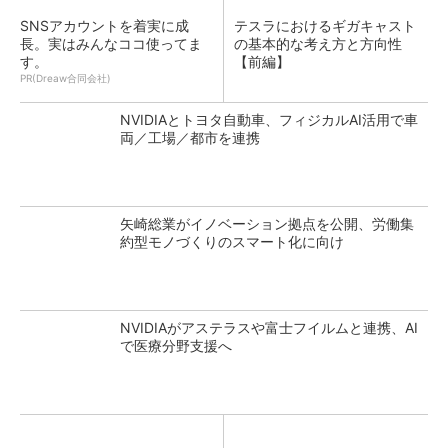
SNSアカウントを着実に成
テスラにおけるギガキャスト
長。実はみんなココ使ってま
の基本的な考え方と方向性
す。
【前編】
PR(Dreaw合同会社)
NVIDIAとトヨタ自動車、フィジカルAI活用で車
両／工場／都市を連携
矢崎総業がイノベーション拠点を公開、労働集
約型モノづくりのスマート化に向け
NVIDIAがアステラスや富士フイルムと連携、AI
で医療分野支援へ