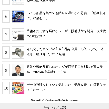
顧客基盤強化が結実
いくら部品を集めても納期が遅れる不思議、「納期順守
率」に潜むワナ
手術不要で音を届けるレーザー照射技術を開発、次世代
の難聴治療に
老朽化したポンプの主要部品を金属3Dプリンタで一体
造形、納期を3分の1に短縮
電動化戦略見直しのホンダが四半期営業利益で過去最
高、2026年度業績も上方修正
データ整理をしていて気付いた「業務改善」に必要な考
え方について
Copyright © ITmedia Inc. All Rights Reserved.
ページトップに戻る