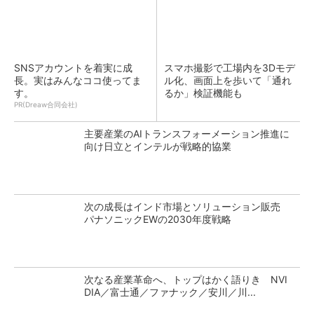
SNSアカウントを着実に成
スマホ撮影で工場内を3Dモデ
長。実はみんなココ使ってま
ル化、画面上を歩いて「通れ
す。
るか」検証機能も
PR(Dreaw合同会社)
主要産業のAIトランスフォーメーション推進に
向け日立とインテルが戦略的協業
次の成長はインド市場とソリューション販売
パナソニックEWの2030年度戦略
次なる産業革命へ、トップはかく語りき NVI
DIA／富士通／ファナック／安川／川...