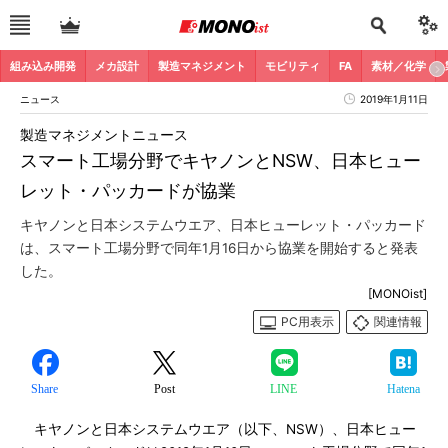
組み込み開発
メカ設計
製造マネジメント
モビリティ
FA
素材／化学
ニュース
2019年1月11日
製造マネジメントニュース
スマート工場分野でキヤノンとNSW、日本ヒュー
レット・パッカードが協業
キヤノンと日本システムウエア、日本ヒューレット・パッカード
は、スマート工場分野で同年1月16日から協業を開始すると発表
した。
[MONOist]
PC用表示
関連情報
Share
Post
LINE
Hatena
キヤノンと日本システムウエア（以下、NSW）、日本ヒュー