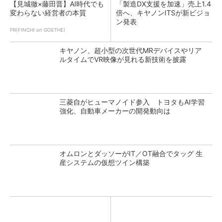
【見城徹×藤田晋】AI時代でも
「製造DX支援を加速」売上1.4
変わらない経営者の本質
倍へ、キヤノンITSが新ビジョ
ン発表
PR(FINCHI on GOETHE)
キヤノン、超小型の次世代MRデバイスやリア
ルタイムでVR映像が見れる新技術を披露
三菱自がヒューマノイド参入 トヨタもAI学習
強化、自動車メーカーの開発動向は
オムロンとダッソーがIT／OT融合でタッグ 生
産システムの仮想ツイン構築