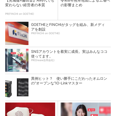
【見城徹×藤田晋】AI時代でも
令和8年熊本地震による工場へ
変わらない経営者の本質
の影響まとめ
PR(FINCHI on GOETHE)
GOETHEとFINCHIがタッグを組み、新メディ
アを創設
PR(FINCHI on GOETHE)
SNSアカウントを着実に成長。実はみんなココ
使ってます。
PR(Dreaw合同会社)
異例ヒット？ 使い勝手にこだわったオムロン
の“オープンな”IO-Linkマスター