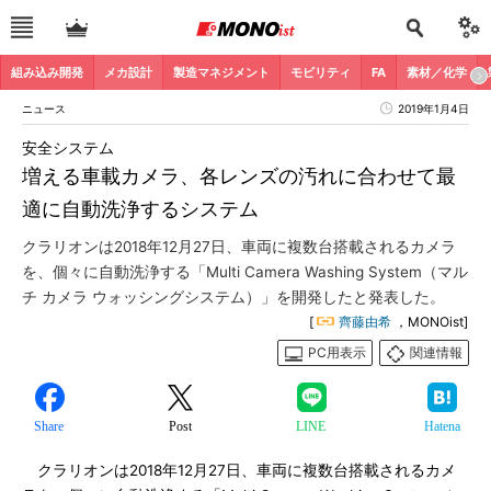
組み込み開発
メカ設計
製造マネジメント
モビリティ
FA
素材／化学
ニュース
2019年1月4日
安全システム
増える車載カメラ、各レンズの汚れに合わせて最
適に自動洗浄するシステム
クラリオンは2018年12月27日、車両に複数台搭載されるカメラ
を、個々に自動洗浄する「Multi Camera Washing System（マル
チ カメラ ウォッシングシステム）」を開発したと発表した。
[
齊藤由希
，MONOist]
PC用表示
関連情報
Share
Post
LINE
Hatena
クラリオンは2018年12月27日、車両に複数台搭載されるカメ