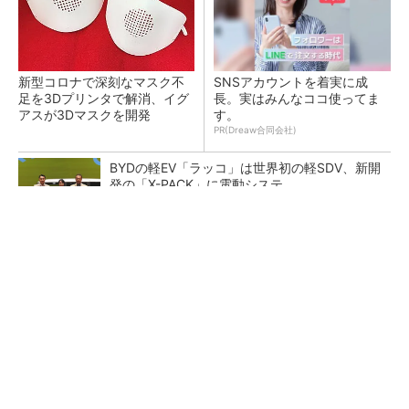
新型コロナで深刻なマスク不
SNSアカウントを着実に成
足を3Dプリンタで解消、イグ
長。実はみんなココ使ってま
アスが3Dマスクを開発
す。
PR(Dreaw合同会社)
BYDの軽EV「ラッコ」は世界初の軽SDV、新開
発の「X-PACK」に電動システ...
ペロブスカイト太陽電池の量産に有効なイン
ク、従来比で1.5倍の性能向上
【レベル14】生成AIを味方に、3D CADを使い
こなそう！