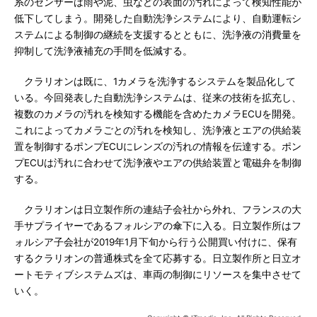
系のセンサーは雨や泥、虫などの表面の汚れによって検知性能が
低下してしまう。開発した自動洗浄システムにより、自動運転シ
ステムによる制御の継続を支援するとともに、洗浄液の消費量を
抑制して洗浄液補充の手間を低減する。
クラリオンは既に、1カメラを洗浄するシステムを製品化して
いる。今回発表した自動洗浄システムは、従来の技術を拡充し、
複数のカメラの汚れを検知する機能を含めたカメラECUを開発。
これによってカメラごとの汚れを検知し、洗浄液とエアの供給装
置を制御するポンプECUにレンズの汚れの情報を伝達する。ポン
プECUは汚れに合わせて洗浄液やエアの供給装置と電磁弁を制御
する。
クラリオンは日立製作所の連結子会社から外れ、フランスの大
手サプライヤーであるフォルシアの傘下に入る。日立製作所はフ
ォルシア子会社が2019年1月下旬から行う公開買い付けに、保有
するクラリオンの普通株式を全て応募する。日立製作所と日立オ
ートモティブシステムズは、車両の制御にリソースを集中させて
いく。