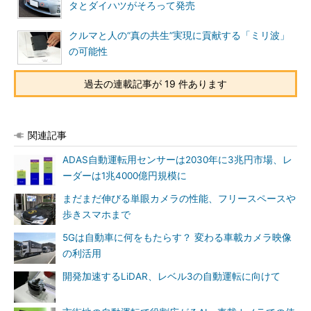
タとダイハツがそろって発売
クルマと人の“真の共生”実現に貢献する「ミリ波」
の可能性
過去の連載記事が 19 件あります
関連記事
ADAS自動運転用センサーは2030年に3兆円市場、レ
ーダーは1兆4000億円規模に
まだまだ伸びる単眼カメラの性能、フリースペースや
歩きスマホまで
5Gは自動車に何をもたらす？ 変わる車載カメラ映像
の利活用
開発加速するLiDAR、レベル3の自動運転に向けて