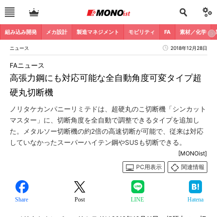
組み込み開発
メカ設計
製造マネジメント
モビリティ
FA
素材／化学
ニュース
2018年12月28日
FAニュース
高張力鋼にも対応可能な全自動角度可変タイプ超
硬丸切断機
ノリタケカンパニーリミテドは、超硬丸のこ切断機「シンカット
マスター」に、切断角度を全自動で調整できるタイプを追加し
た。メタルソー切断機の約2倍の高速切断が可能で、従来は対応
していなかったスーパーハイテン鋼やSUSも切断できる。
[MONOist]
PC用表示
関連情報
Share
Post
LINE
Hatena