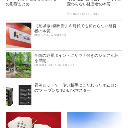
の影響まとめ
変わらない経営者の本質
PR(FINCHI on GOETHE)
【見城徹×藤田晋】AI時代でも変わらない経営
者の本質
PR(FINCHI on GOETHE)
全国の絶景ポイントにサウナ付きのシェア別荘
を展開
PR(COCO VILLA on GOETHE)
異例ヒット？ 使い勝手にこだわったオムロン
の“オープンな”IO-Linkマスター