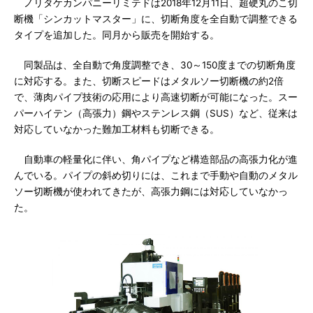
ノリタケカンパニーリミテドは2018年12月11日、超硬丸のこ切
断機「シンカットマスター」に、切断角度を全自動で調整できる
タイプを追加した。同月から販売を開始する。
同製品は、全自動で角度調整でき、30～150度までの切断角度
に対応する。また、切断スピードはメタルソー切断機の約2倍
で、薄肉パイプ技術の応用により高速切断が可能になった。スー
パーハイテン（高張力）鋼やステンレス鋼（SUS）など、従来は
対応していなかった難加工材料も切断できる。
自動車の軽量化に伴い、角パイプなど構造部品の高張力化が進
んでいる。パイプの斜め切りには、これまで手動や自動のメタル
ソー切断機が使われてきたが、高張力鋼には対応していなかっ
た。