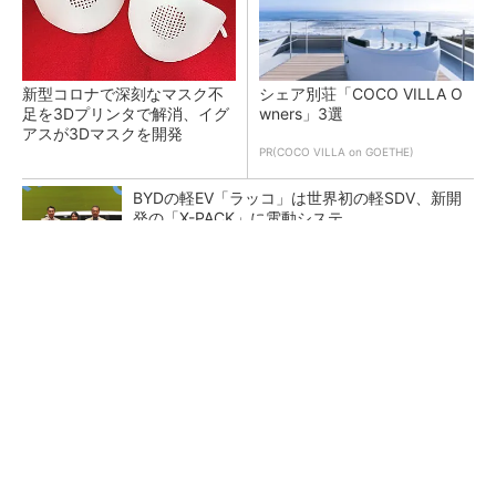
新型コロナで深刻なマスク不
シェア別荘「COCO VILLA O
足を3Dプリンタで解消、イグ
wners」3選
アスが3Dマスクを開発
PR(COCO VILLA on GOETHE)
BYDの軽EV「ラッコ」は世界初の軽SDV、新開
発の「X-PACK」に電動システ...
ペロブスカイト太陽電池の量産に有効なイン
ク、従来比で1.5倍の性能向上
【レベル14】生成AIを味方に、3D CADを使い
こなそう！