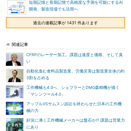
短期記憶と長期記憶で高精度な予測を可能にするAI
開発、製造現場でも活用へ
過去の連載記事が 1431 件あります
関連記事
CFRPのレーザー加工、課題は速度と価格、そして臭
い
自動化進む食料品製造業、労働災害は製造業全体の約
3割を占める
工作機械も4.0へ、シェフラーとDMG森精機が描く
「マシンツール4.0」
アップルVSサムスン訴訟を終わらせた日本の工作機
械の力
好況に沸く工作機械メーカーは盤石か!? 課題は営業力
にあり