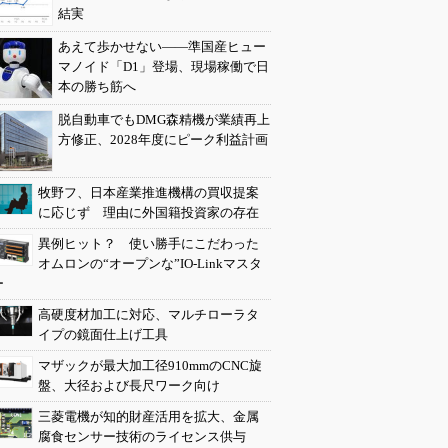
結実
あえて歩かせない――準国産ヒュー
マノイド「D1」登場、現場稼働で日
本の勝ち筋へ
脱自動車でもDMG森精機が業績再上
方修正、2028年度にピーク利益計画
牧野フ、日本産業推進機構の買収提案
に応じず 理由に外国籍投資家の存在
異例ヒット？ 使い勝手にこだわった
オムロンの“オープンな”IO-Linkマスタ
ー
高硬度材加工に対応、マルチローラタ
イプの鏡面仕上げ工具
マザックが最大加工径910mmのCNC旋
盤、大径および長尺ワーク向け
三菱電機が知的財産活用を拡大、金属
腐食センサー技術のライセンス供与