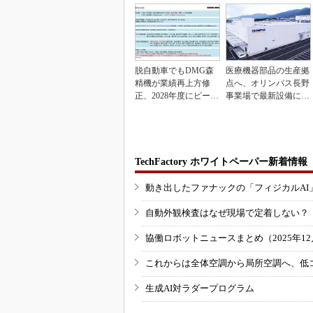
脱自動車でもDMG森
医療機器部品の生産拠
精機が業績再上方修
点へ、オリンパス長野
正、2028年度にピーク
事業場で最新設備に機
利益計画
能集約
TechFactory ホワイトペーパー新着情報
動き出したファナックの「フィジカルAI
自動外観検査はなぜ現場で定着しない？
協働ロボットニュースまとめ（2025年12月
これからは全体空調から局所空調へ、低
生成AI対ラダープログラム