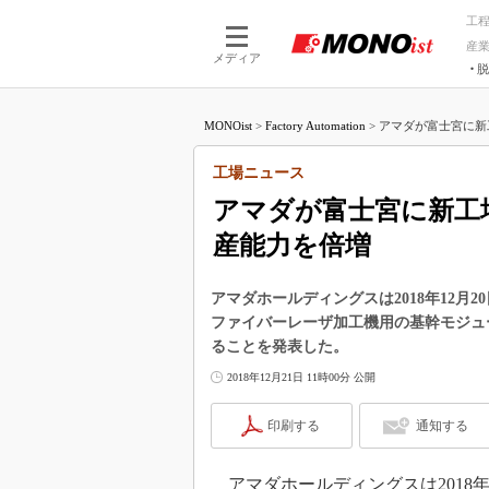
工
産
メディア
脱
つながる技術
AI×技術
MONOist
>
Factory Automation
>
アマダが富士宮に新
つながる工場
AI×設備
つながるサービ
Physical
工場ニュース
アマダが富士宮に新工
産能力を倍増
アマダホールディングスは2018年12
ファイバーレーザ加工機用の基幹モジュ
ることを発表した。
2018年12月21日 11時00分 公開
印刷する
通知する
アマダホールディングスは2018年