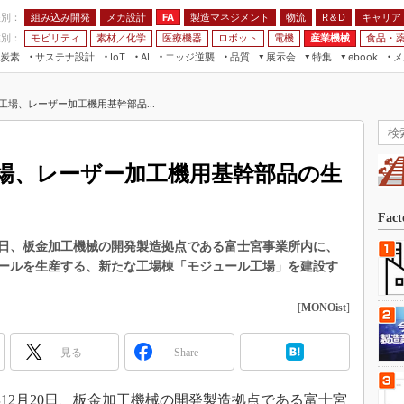
程別：
組み込み開発
メカ設計
製造マネジメント
物流
R＆D
キャリア
FA
業別：
モビリティ
素材／化学
医療機器
ロボット
電機
産業機械
食品・
炭素
サステナ設計
エッジ逆襲
品質
展示会
特集
メ
IoT
AI
ebook
伝承
組み込み開発
CEATEC
読者調査まとめ
編集後記
工場、レーザー加工機用基幹部品...
JIMTOF
保全
メカ設計
つながるクルマ
組込み/エッジ コンピューティング
ス
 AI
製造マネジメント
5G
展＆IoT/5Gソリューション展
VR／AR
FA
場、レーザー加工機用基幹部品の生
IIFES
モビリティ
フィールドサービス
国際ロボット展
素材／化学
FPGA
Fac
ジャパンモビリティショー
組み込み画像技術
月20日、板金加工機械の開発製造拠点である富士宮事業所内に、
TECHNO-FRONTIER
ールを生産する、新たな工場棟「モジュール工場」を建設す
組み込みモデリング
人テク展
Windows Embedded
[
MONOist
]
スマート工場EXPO
車載ソフト開発
EdgeTech+
見る
Share
ISO26262
日本ものづくりワールド
無償設計ツール
AUTOMOTIVE WORLD
12月20日、板金加工機械の開発製造拠点である富士宮