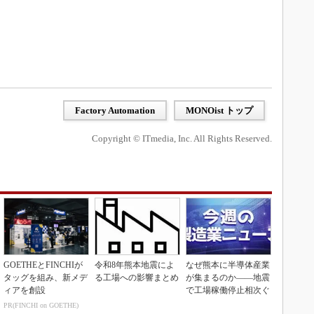
Factory Automation
MONOist トップ
Copyright © ITmedia, Inc. All Rights Reserved.
GOETHEとFINCHIが
令和8年熊本地震によ
なぜ熊本に半導体産業
タッグを組み、新メデ
る工場への影響まとめ
が集まるのか――地震
ィアを創設
で工場稼働停止相次ぐ
PR(FINCHI on GOETHE)