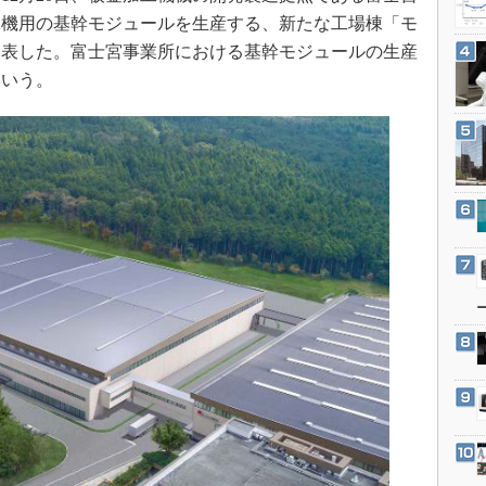
3Dプリンタ
産業オープンネット展
工機用の基幹モジュールを生産する、新たな工場棟「モ
デジタルツインとCAE
発表した。富士宮事業所における基幹モジュールの生産
S＆OP
という。
インダストリー4.0
イノベーション
製造業ビッグデータ
メイドインジャパン
植物工場
知財マネジメント
海外生産
グローバル設計・開発
制御セキュリティ
新型コロナへの対応