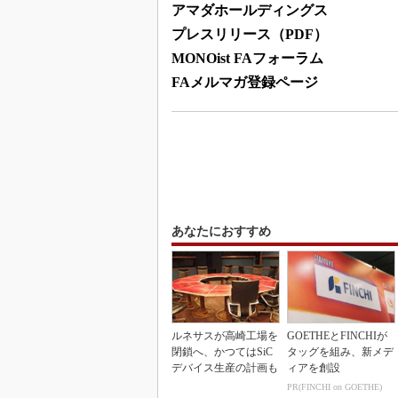
アマダホールディングス
プレスリリース（PDF）
MONOist FAフォーラム
FAメルマガ登録ページ
あなたにおすすめ
ルネサスが高崎工場を
GOETHEとFINCHIが
閉鎖へ、かつてはSiC
タッグを組み、新メデ
デバイス生産の計画も
ィアを創設
PR(FINCHI on GOETHE)