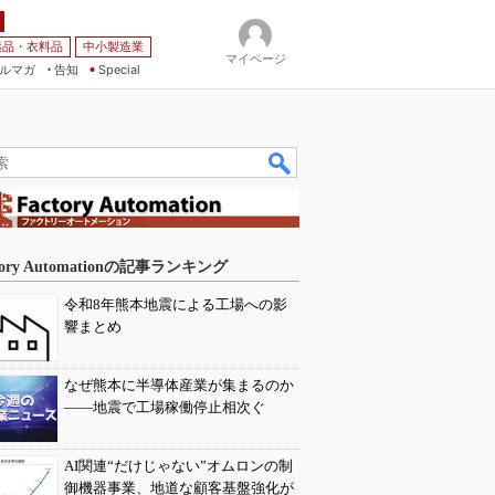
薬品・衣料品
中小製造業
マイページ
ルマガ
告知
Special
tory Automationの記事ランキング
令和8年熊本地震による工場への影
響まとめ
なぜ熊本に半導体産業が集まるのか
――地震で工場稼働停止相次ぐ
AI関連“だけじゃない”オムロンの制
御機器事業、地道な顧客基盤強化が