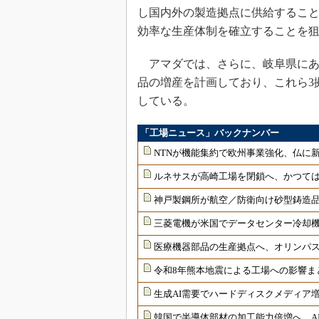
し国内外の製造拠点に供給するこ
効率な生産体制を確立することを
アマダでは、さらに、岐阜県にあ
品の増産を計画しており、これら3
している。
「工場ニュース」バックナンバー
NTNが機能集約で欧州事業強化、仏に
ルネサスが高崎工場を閉鎖へ、かつては
神戸製鋼所が航空／防衛向け砂型鋳造品
三菱電機が米国でデータセンター冷却
医療機器部品の生産拠点へ、オリンパ
令和8年熊本地震による工場への影響ま
生成AI需要でハードディスクメディア増
韓国で半導体部材の加工能力倍増へ、AI