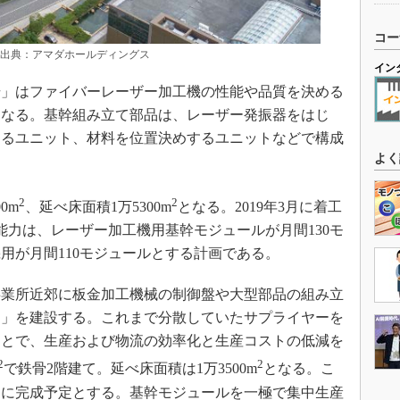
コー
 出典：アマダホールディングス
イン
」はファイバーレーザー加工機の性能や品質を決める
となる。基幹組み立て部品は、レーザー発振器をはじ
するユニット、材料を位置決めするユニットなどで構成
よく
2
2
0m
、延べ床面積1万5300m
となる。2019年3月に着工
産能力は、レーザー加工機用基幹モジュールが月間130モ
用が月間110モジュールとする計画である。
業所近郊に板金加工機械の制御盤や大型部品の組み立
ク」を建設する。これまで分散していたサプライヤーを
ことで、生産および物流の効率化と生産コストの低減を
2
2
で鉄骨2階建て。延べ床面積は1万3500m
となる。こ
0年1月に完成予定とする。基幹モジュールを一極で集中生産