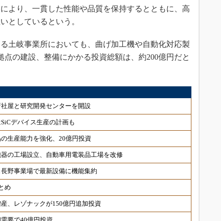
とにより、一貫した性能や品質を保持するとともに、高
狙いとしているという。
る土岐事業所においても、曲げ加工機や自動化対応製
拠点の建設、整備にかかる投資総額は、約200億円だと
新社屋と研究開発センターを開設
SiCデバイス生産の計画も
の生産能力を強化、20億円投資
機器の工場設立、自動車用電装品工場を改修
ス長野事業場で最新設備に機能集約
とめ
産、レゾナックが150億円追加投資
需要で40億円投資