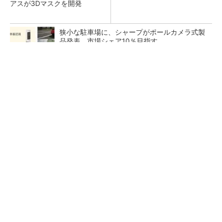
アスが3Dマスクを開発
狭小な駐車場に、シャープがポールカメラ式製
品発表 市場シェア10％目指す
ルネサスが高崎工場を閉鎖へ、かつてはSiCデ
バイス生産の計画も
なぜ熊本に半導体産業が集まるのか――地震で
工場稼働停止相次ぐ