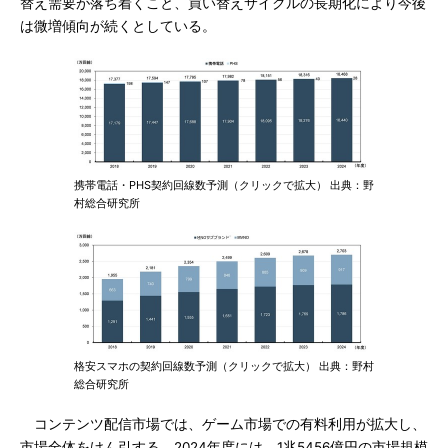
替え需要が落ち着くこと、買い替えサイクルの長期化により今後
は微増傾向が続くとしている。
携帯電話・PHS契約回線数予測（クリックで拡大） 出典：野
村総合研究所
格安スマホの契約回線数予測（クリックで拡大） 出典：野村
総合研究所
コンテンツ配信市場では、ゲーム市場での有料利用が拡大し、
市場全体をけん引する。2024年度には、1兆5456億円の市場規模