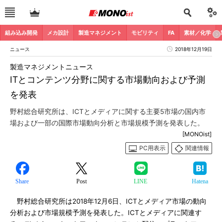
組み込み開発
メカ設計
製造マネジメント
モビリティ
FA
素材／化学
ニュース
2018年12月19日
製造マネジメントニュース
ITとコンテンツ分野に関する市場動向および予測
を発表
野村総合研究所は、ICTとメディアに関する主要5市場の国内市
場および一部の国際市場動向分析と市場規模予測を発表した。
[MONOist]
PC用表示
関連情報
Share
Post
LINE
Hatena
野村総合研究所は2018年12月6日、ICTとメディア市場の動向
分析および市場規模予測を発表した。ICTとメディアに関連す