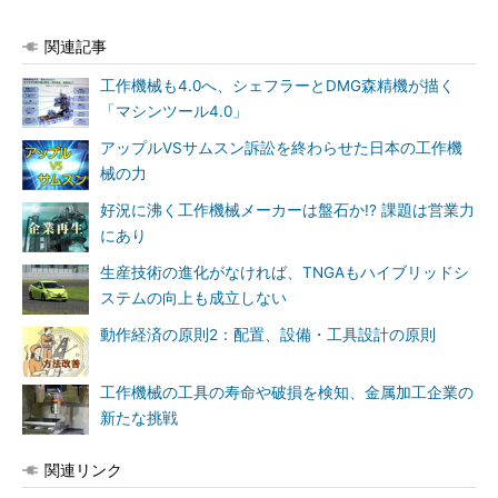
関連記事
工作機械も4.0へ、シェフラーとDMG森精機が描く
「マシンツール4.0」
アップルVSサムスン訴訟を終わらせた日本の工作機
械の力
好況に沸く工作機械メーカーは盤石か!? 課題は営業力
にあり
生産技術の進化がなければ、TNGAもハイブリッドシ
ステムの向上も成立しない
動作経済の原則2：配置、設備・工具設計の原則
工作機械の工具の寿命や破損を検知、金属加工企業の
新たな挑戦
関連リンク