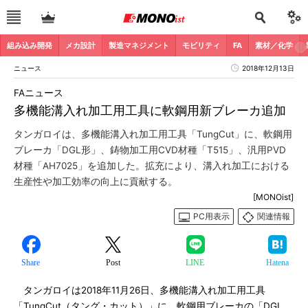
組み込み開発
メカ設計
製造マネジメント
モビリティ
FA
素材／化学
ニュース
2018年12月13日
FAニュース
多機能溝入れ加工用工具に軟鋼用新ブレーカ追加
タンガロイは、多機能溝入れ加工用工具「TungCut」に、軟鋼用
ブレーカ「DGL形」、鋳物加工用CVD材種「T515」、汎用PVD
材種「AH7025」を追加した。拡充により、溝入れ加工における
生産性や加工効率の向上に貢献する。
[MONOist]
PC用表示
関連情報
Share
Post
LINE
Hatena
タンガロイは2018年11月26日、多機能溝入れ加工用工具
「TungCut（タング・カット）」に、軟鋼用ブレーカの「DGL