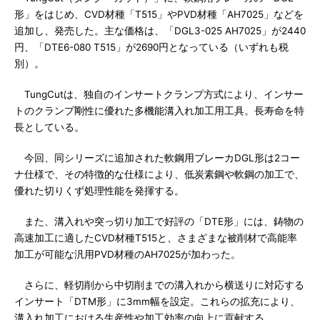
形」をはじめ、CVD材種「T515」やPVD材種「AH7025」などを
追加し、発売した。主な価格は、「DGL3-025 AH7025」が2440
円、「DTE6-080 T515」が2690円となっている（いずれも税
別）。
TungCutは、独自のインサートクランプ方式により、インサー
トのクランプ剛性に優れた多機能溝入れ加工用工具。長寿命を特
長としている。
今回、同シリーズに追加された軟鋼用ブレーカDGL形は2コー
ナ仕様で、その特徴的な仕様により、低炭素鋼や軟鋼の加工で、
優れた切りくず処理性能を発揮する。
また、溝入れや突っ切り加工で好評の「DTE形」には、鋳物の
高速加工に適したCVD材種T515と、さまざまな被削材で高能率
加工が可能な汎用PVD材種のAH7025が加わった。
さらに、軽切削から中切削までの溝入れから横送りに対応する
インサート「DTM形」に3mm幅を設定。これらの拡充により、
溝入れ加工における生産性や加工効率の向上に貢献する。