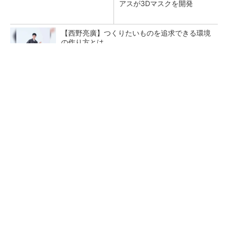
アスが3Dマスクを開発
【西野亮廣】つくりたいものを追求できる環境
の作り方とは
PR(FINCHI on GOETHE)
【レベル14】生成AIを味方に、3D CADを使い
こなそう！
狭小な駐車場に、シャープがポールカメラ式製
品発表 市場シェア10％目指す