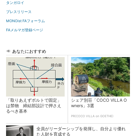
タンガロイ
プレスリリース
MONOist FAフォーラム
FAメルマガ登録ページ
あなたにおすすめ
「取りあえずボルトで固定」
シェア別荘「COCO VILLA O
は禁物 締結部設計で押さえ
wners」3選
るべき基本
PR(COCO VILLA on GOETHE)
全員がリーダーシップを発揮し、自分より優れ
た人財を育成する