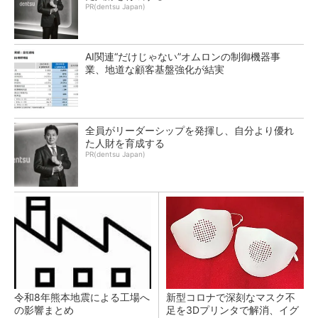
PR(dentsu Japan)
AI関連“だけじゃない”オムロンの制御機器事
業、地道な顧客基盤強化が結実
全員がリーダーシップを発揮し、自分より優れ
た人財を育成する
PR(dentsu Japan)
令和8年熊本地震による工場へ
新型コロナで深刻なマスク不
の影響まとめ
足を3Dプリンタで解消、イグ