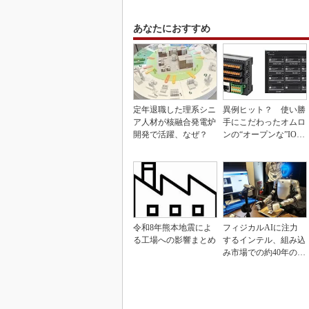
あなたにおすすめ
定年退職した理系シニ
異例ヒット？ 使い勝
ア人材が核融合発電炉
手にこだわったオムロ
開発で活躍、なぜ？
ンの“オープンな”IO-L
inkマスター
令和8年熊本地震によ
フィジカルAIに注力
る工場への影響まとめ
するインテル、組み込
み市場での約40年の実
績を生かせるか