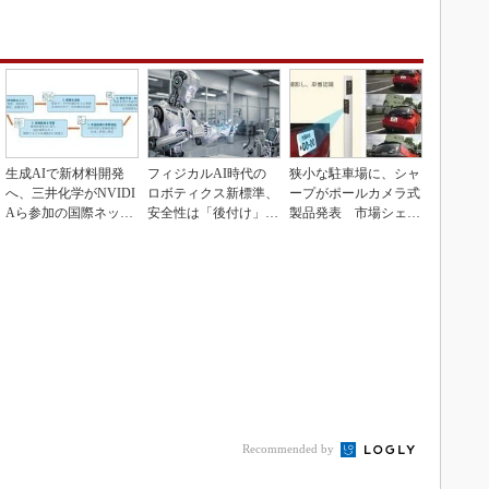
生成AIで新材料開発
フィジカルAI時代の
狭小な駐車場に、シャ
へ、三井化学がNVIDI
ロボティクス新標準、
ープがポールカメラ式
Aら参加の国際ネット
安全性は「後付け」で
製品発表 市場シェア
ワークに参画
なく「設計の核心」
10％目指す
Recommended by