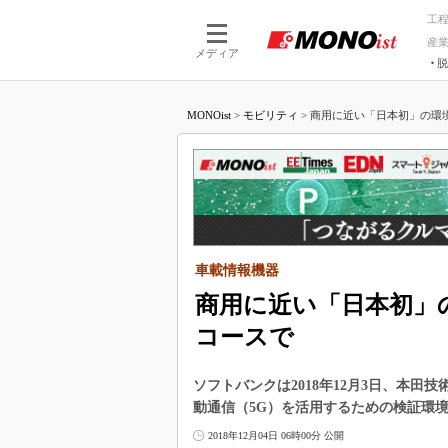
工
産
メディア
脱
つながる技術
AI×技術
MONOist
>
モビリティ
>
商用に近い「日本初」の環境で
つながる工場
AI×設備
つながるサービ
Physical
車載情報機器
商用に近い「日本初」
コースで
ソフトバンクは2018年12月3日、本
動通信（5G）を活用するための検証環
2018年12月04日 06時00分 公開