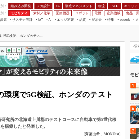
程別：
組み込み開発
メカ設計
製造マネジメント
物流
R＆D
キャリア
FA
業別：
モビリティ
素材／化学
医療機器
ロボット
電機
産業機械
食品・
炭素
サステナ設計
エッジ逆襲
品質
展示会
特集
メ
IoT
AI
ebook
伝承
組み込み開発
CEATEC
読者調査まとめ
編集後記
5G検証、ホンダのテス...
JIMTOF
保全
メカ設計
つながるクルマ
組込み/エッジ コンピューティング
ス
 AI
製造マネジメント
5G
展＆IoT/5Gソリューション展
VR／AR
FA
IIFES
モビリティ
フィールドサービス
国際ロボット展
素材／化学
FPGA
モビ
ジャパンモビリティショー
組み込み画像技術
TECHNO-FRONTIER
の環境で5G検証、ホンダのテスト
組み込みモデリング
人テク展
Windows Embedded
スマート工場EXPO
車載ソフト開発
EdgeTech+
田技術研究所の北海道上川郡のテストコースに自動車で第5世代移
ISO26262
日本ものづくりワールド
境を構築したと発表した。
無償設計ツール
[
齊藤由希
，
MONOist
]
AUTOMOTIVE WORLD