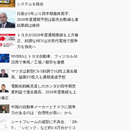
システムを統合
日産が2年ぶり四半期最終黒字、
2026年度通期予想は販売台数減も連
結業績は維持
トヨタが2026年度通期業績を上方修
正、好調なHEVは次世代電池で競争
力を強化へ
NVIDIAとトヨタ自動車、フィジカルAI
活用で車両／工場／都市を連携
マツダは新型CX-5好調で1Q売上過去最
高、協業EV投入も通期達成予想
電動化戦略見直しのホンダが四半期営
業利益で過去最高、2026年度業績も上
方修正
中国の自動車メーカーとテスラに競争
力があるのは「合理性が高い」から
シートフレームの成型に不具合、「ZR-
V」「シビック」など約1.6万台がリコ