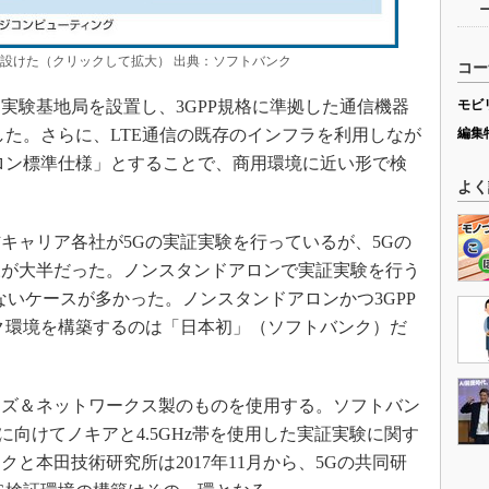
を設けた（クリックして拡大） 出典：ソフトバンク
コー
験基地局を設置し、3GPP規格に準拠した通信機器
モビ
した。さらに、LTE通信の既存のインフラを利用しなが
編集
ロン標準仕様」とすることで、商用環境に近い形で検
よく
ャリア各社が5Gの実証実験を行っているが、5Gの
様が大半だった。ノンスタンドアロンで実証実験を行う
ないケースが多かった。ノンスタンドアロンかつ3GPP
ク環境を構築するのは「日本初」（ソフトバンク）だ
ズ＆ネットワークス製のものを使用する。ソフトバン
スに向けてノキアと4.5GHz帯を使用した実証実験に関す
と本田技術研究所は2017年11月から、5Gの共同研