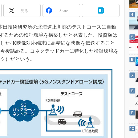
3Dプリンタ
産業オープンネット展
見る
Share
デジタルツインとCAE
S＆OP
日、本田技術研究所の北海道上川郡のテストコースに自動
インダストリー4.0
用するための検証環境を構築したと発表した。投資額は
イノベーション
した4K映像対応端末に高精細な映像を伝送すること
製造業ビッグデータ
は今後詰める。コネクテッドカーに特化した検証環境を
ンク）だという。
メイドインジャパン
植物工場
知財マネジメント
海外生産
グローバル設計・開発
制御セキュリティ
新型コロナへの対応