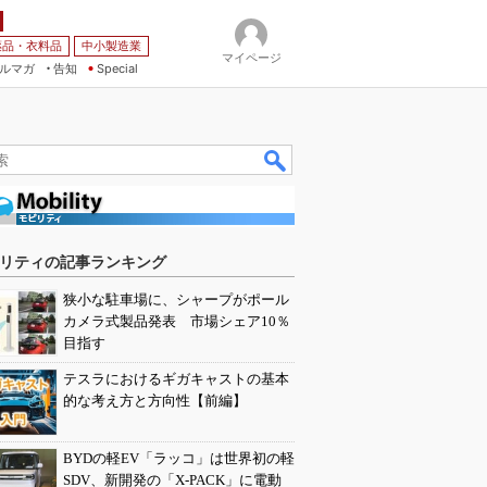
薬品・衣料品
中小製造業
マイページ
ルマガ
告知
Special
リティの記事ランキング
狭小な駐車場に、シャープがポール
カメラ式製品発表 市場シェア10％
目指す
テスラにおけるギガキャストの基本
的な考え方と方向性【前編】
BYDの軽EV「ラッコ」は世界初の軽
SDV、新開発の「X-PACK」に電動