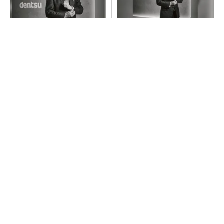
現状を疑い問いかける姿勢
未来を一緒に…顧客と共に予測
で、事業を共に成長させるパ
不能な未来をワクワクする場
ートナーへ
所へ
PR(dentsu Japan)
PR(dentsu Japan)
SNSアカウントを着実に成長。実はみんなココ
使ってます。
PR(Dreaw合同会社)
「取りあえずボルトで固定」は禁物 締結部設
計で押さえるべき基本
AI関連“だけじゃない”オムロンの制御機器事
業、地道な顧客基盤強化が結実