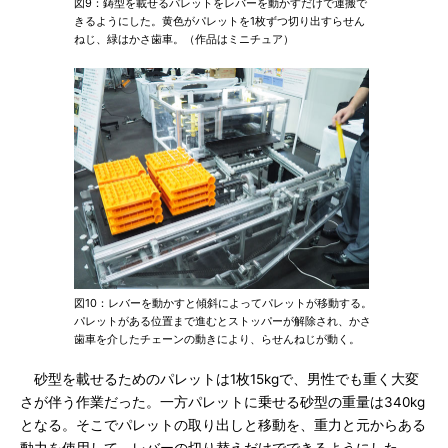
図9：鋳型を載せるパレットをレバーを動かすだけで運搬で
きるようにした。黄色がパレットを1枚ずつ切り出すらせん
ねじ、緑はかさ歯車。（作品はミニチュア）
図10：レバーを動かすと傾斜によってパレットが移動する。
パレットがある位置まで進むとストッパーが解除され、かさ
歯車を介したチェーンの動きにより、らせんねじが動く。
砂型を載せるためのパレットは1枚15kgで、男性でも重く大変
さが伴う作業だった。一方パレットに乗せる砂型の重量は340kg
となる。そこでパレットの取り出しと移動を、重力と元からある