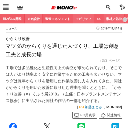
組み込み開発
メカ設計
製造マネジメント
モビリティ
FA
素材／化学
ニュース
2018年11月14日
からくり改善
マツダのからくりを通じた人づくり、工場は創意
工夫と成長の場
（3/3 ページ）
工場では多品種化と生産性向上の両立が求められており、そこで
は人がより効率よく安全に作業するための工夫も欠かせない。マ
ツダは長年からくりを活用した作業改善に力を入れてきた。同社
がからくりを用いた改善に取り組む理由を聞くとともに、「から
くり改善（※）くふう展2018」（主催：日本プラントメンテナン
ス協会）に出品された同社の作品の一部を紹介する。
[
加藤まどみ
，MONOist]
PC用表示
関連情報