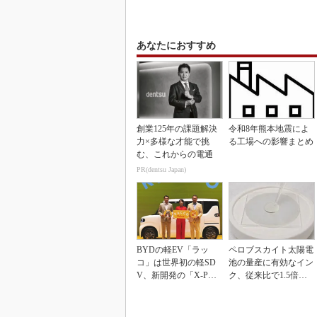
あなたにおすすめ
創業125年の課題解決
令和8年熊本地震によ
力×多様な才能で挑
る工場への影響まとめ
む、これからの電通
PR(dentsu Japan)
BYDの軽EV「ラッ
ペロブスカイト太陽電
コ」は世界初の軽SD
池の量産に有効なイン
V、新開発の「X-PAC
ク、従来比で1.5倍の
K」に電動システ...
性能向上