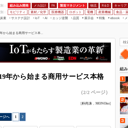
程別：
組み込み開発
メカ設計
製造マネジメント
物流
R＆D
キャリア
FA
業別：
モビリティ
素材／化学
医療機器
ロボット
電機
産業機械
食品・
炭素
サステナ設計
エッジ逆襲
品質
展示会
特集
メ
IoT
AI
ebook
伝承
組み込み開発
CEATEC
読者調査まとめ
編集後記
9年から始まる商用サービス本...
JIMTOF
保全
メカ設計
つながるクルマ
組込み/エッジ コンピューティング
ス
 AI
製造マネジメント
5G
展＆IoT/5Gソリューション展
VR／AR
FA
IIFES
モビリティ
フィールドサービス
国際ロボット展
素材／化学
FPGA
組み
ジャパンモビリティショー
019年から始まる商用サービス本格
組み込み画像技術
TECHNO-FRONTIER
組み込みモデリング
人テク展
（2/2 ページ）
Windows Embedded
スマート工場EXPO
[
朴尚洙
，
MONOist
]
車載ソフト開発
EdgeTech+
ISO26262
日本ものづくりワールド
ージへ
1
|
2
無償設計ツール
AUTOMOTIVE WORLD