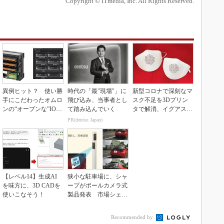
Copyright © ITmedia, Inc. All Rights Reserved.
異例ヒット？ 使い勝
時代の「最"現場"」に
新型コロナで深刻なマ
手にこだわったオムロ
飛び込み、当事者とし
スク不足を3Dプリン
ンの“オープンな”IO-L
て踏み込んでいく
タで解消、イグアスが
inkマスター
3Dマスクを開発
PR(dentsu Japan)
【レベル14】生成AI
狭小な駐車場に、シャ
を味方に、3D CADを
ープがポールカメラ式
使いこなそう！
製品発表 市場シェア
10％目指す
Recommended by