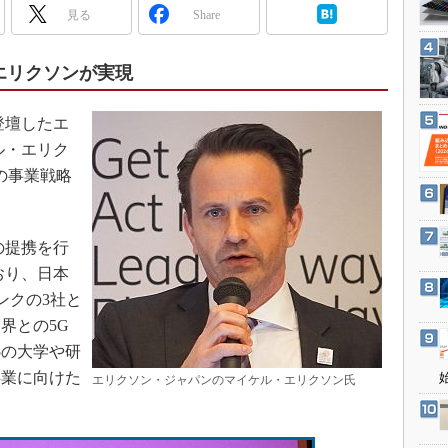
3Dプリンタ
見る
Share
産業オープンネット展
デジタルツインとCAE
S＆OP
エリクソンが実現
インダストリー4.0
登壇したエ
イノベーション
ル・エリク
製造業ビッグデータ
同社の事業戦略
メイドインジャパン
植物工場
の提携を行
知財マネジメント
おり、日本
海外生産
ンクの3社と
グローバル設計・開発
界との5G
制御セキュリティ
5の大学や研
事業に向けた
新型コロナへの対応
エリクソン・ジャパンのマイケル・エリクソン氏