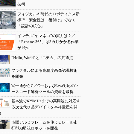
技術
フィジカルAI時代のロボティクス新
標準、安全性は「後付け」でなく
「設計の核心」
インテル“ヤマネコ”の実力は？／
「Renesas 365」は3カ月かかる作業
が1分に
“Hello, World”と「Lチカ」の共通点
フラクタルによる高精度画像認識技術
を開発
富士通からC／C++およびJava対応のソ
ースコード解析ツールの資産を取得
基本波で625MHzまでの高周波に対応す
る次世代水晶デバイスを本格量産を開
始
市販アルミフレームを使えるレール走
行型AI監視ロボットを開発