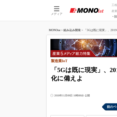
工
産
メディア
脱
つながる技術
AI×技術
MONOist
>
組み込み開発
>
「5Gは既に現実」、201
つながる工場
AI×設備
つながるサービ
Physical
製造業IoT
「5Gは既に現実」、2
化に備えよ
2018年11月09日 10時00分 公開
前のペ