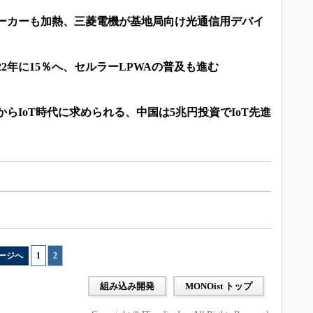
メーカーも加熱、三菱電機が基地局向け光通信用デバイ
22年に15％へ、セルラーLPWAの普及も進む
からIoT時代に求められる、中国は5兆円投資でIoT先進
ージへ
1
|
2
組み込み開発
MONOist トップ