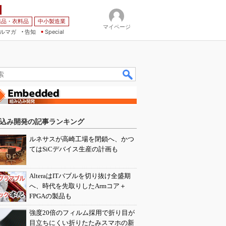
薬品・衣料品
中小製造業
マイページ
ルマガ
告知
Special
込み開発の記事ランキング
ルネサスが高崎工場を閉鎖へ、かつ
てはSiCデバイス生産の計画も
AlteraはITバブルを切り抜け全盛期
へ、時代を先取りしたArmコア＋
FPGAの製品も
強度20倍のフィルム採用で折り目が
目立ちにくい折りたたみスマホの新