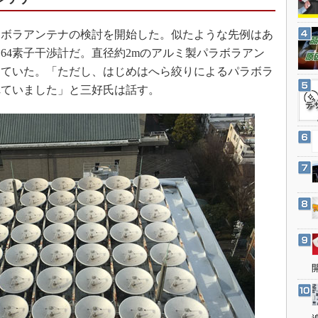
3Dプリンタ
産業オープンネット展
デジタルツインとCAE
ボラアンテナの検討を開始した。似たような先例はあ
S＆OP
64素子干渉計だ。直径約2mのアルミ製パラボラアン
っていた。「ただし、はじめはへら絞りによるパラボラ
インダストリー4.0
れていました」と三好氏は話す。
イノベーション
製造業ビッグデータ
メイドインジャパン
植物工場
知財マネジメント
海外生産
グローバル設計・開発
制御セキュリティ
新型コロナへの対応