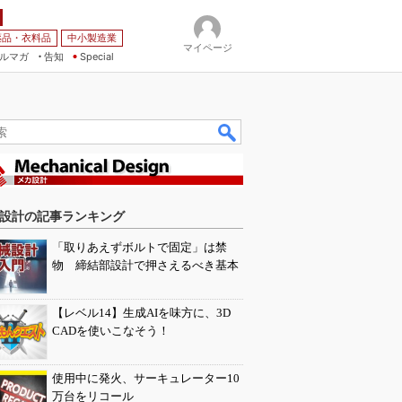
薬品・衣料品
中小製造業
マイページ
ルマガ
告知
Special
設計の記事ランキング
「取りあえずボルトで固定」は禁
物 締結部設計で押さえるべき基本
【レベル14】生成AIを味方に、3D
CADを使いこなそう！
使用中に発火、サーキュレーター10
万台をリコール