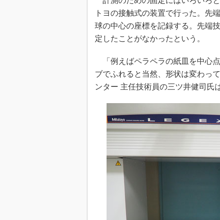
計測のための固定にはいろいろと
トヨの接触式の装置で行った。先
球の中心の座標を記録する。先端
定したことがなかったという。
「例えばペラペラの紙皿を中心点
ブでふれると当然、形状は変わって
ンター 主任技術員の三ツ井健司氏