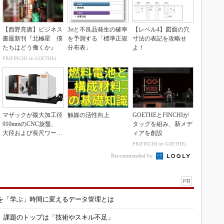
【西野亮廣】ビジネス
3σと不良品発生の確率
【レベル4】図面の穴
書最新刊『北極星 僕
を予測する「標準正規
寸法の表記を攻略せ
たちはどう働くか』
分布表」
よ！
PR(FINCHI on GOETHE)
マザックが最大加工径
触媒の活性向上
GOETHEとFINCHIが
910mmのCNC旋盤、
タッグを組み、新メデ
大径および長尺ワーク
ィアを創設
向け
PR(FINCHI on GOETHE)
Recommended by
PR
を「学ぶ」時間に変えるデータ管理とは
用 課題のトップは「技術やスキル不足」