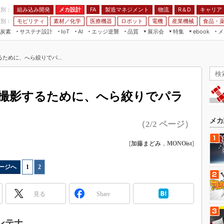
程別：
組み込み開発
メカ設計
製造マネジメント
物流
R＆D
キャリア
FA
業別：
モビリティ
素材／化学
医療機器
ロボット
電機
産業機械
食品・
炭素
サステナ設計
エッジ逆襲
品質
展示会
特集
メ
IoT
AI
ebook
伝承
組み込み開発
CEATEC
読者調査まとめ
編集後記
ために、へら絞りでパ...
JIMTOF
保全
メカ設計
つながるクルマ
組込み/エッジ コンピューティング
ス
 AI
製造マネジメント
5G
展＆IoT/5Gソリューション展
VR／AR
FA
撮影するために、へら絞りでパラ
IIFES
モビリティ
フィールドサービス
国際ロボット展
素材／化学
FPGA
メカ
（2/2 ページ）
ジャパンモビリティショー
組み込み画像技術
TECHNO-FRONTIER
[
加藤まどみ
，
MONOist
]
組み込みモデリング
人テク展
Windows Embedded
ージへ
1
|
2
スマート工場EXPO
車載ソフト開発
EdgeTech+
見る
Share
ISO26262
日本ものづくりワールド
無償設計ツール
AUTOMOTIVE WORLD
ンテナ