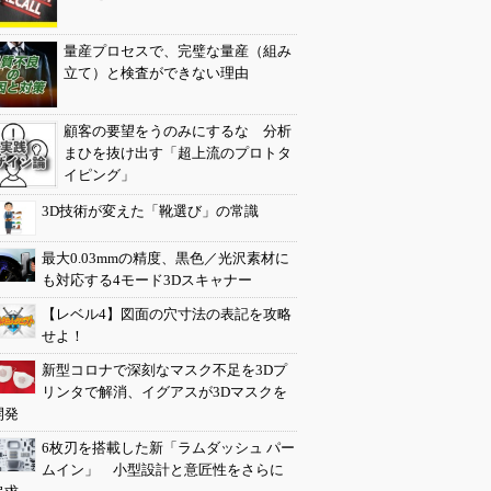
量産プロセスで、完璧な量産（組み
立て）と検査ができない理由
顧客の要望をうのみにするな 分析
まひを抜け出す「超上流のプロトタ
イピング」
3D技術が変えた「靴選び」の常識
最大0.03mmの精度、黒色／光沢素材に
も対応する4モード3Dスキャナー
【レベル4】図面の穴寸法の表記を攻略
せよ！
新型コロナで深刻なマスク不足を3Dプ
リンタで解消、イグアスが3Dマスクを
開発
6枚刃を搭載した新「ラムダッシュ パー
ムイン」 小型設計と意匠性をさらに