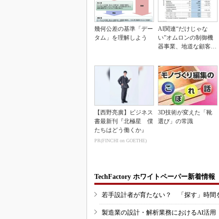
幾何公差の基準「デー
AI関連“だけじゃな
タム」を理解しよう
い”オムロンの制御機
器事業、地道な顧客基
盤強化が結実
【西野亮廣】ビジネス
3D技術が変えた「靴
書最新刊『北極星 僕
選び」の常識
たちはどう働くか』
PR(FINCHI on GOETHE)
TechFactory ホワイトペーパー新着情報
若手設計者が育たない？ 「探す」時間
製造業の設計・解析業務におけるAI活