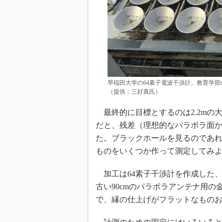
早稲田大学の64素子電波干渉計。教育学部
（提供：三好真氏）
最終的に目標とするのは2.2mの
だと、残差（理想的なパラボラ面か
た。ブラックホールを見るのであ
ものをいくつか作って測定してみよ
加工は64素子干渉計を作成した
古い90cmのパラボラアンテナ用の
で、縁の仕上げがフラットなものお