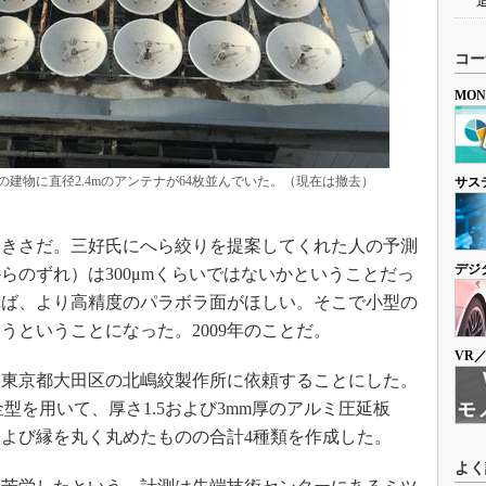
コー
MO
の建物に直径2.4mのアンテナが64枚並んでいた。（現在は撤去）
サス
大きさだ。三好氏にへら絞りを提案してくれた人の予測
デジ
らのずれ）は300μmくらいではないかということだっ
れば、より高精度のパラボラ面がほしい。そこで小型の
うということになった。2009年のことだ。
VR
、東京都大田区の北嶋絞製作所に依頼することにした。
金型を用いて、厚さ1.5および3mm厚のアルミ圧延板
よび縁を丸く丸めたものの合計4種類を作成した。
よく