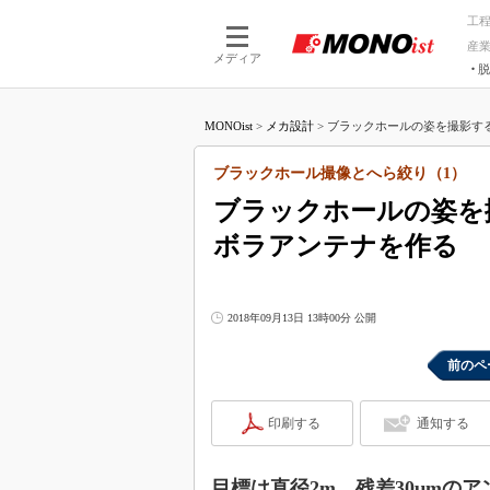
工
産
メディア
脱
つながる技術
AI×技術
MONOist
>
メカ設計
>
ブラックホールの姿を撮影する
つながる工場
AI×設備
つながるサービ
Physical
ブラックホール撮像とへら絞り（1）
ブラックホールの姿を
ボラアンテナを作る
2018年09月13日 13時00分 公開
前のペ
印刷する
通知する
目標は直径2m、残差30μmのア