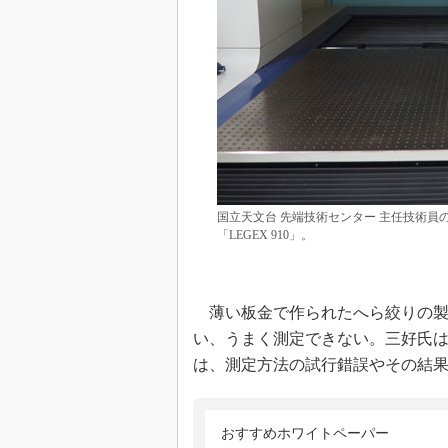
国立天文台 先端技術センター 主任技術員
「LEGEX 910」。
薄い板金で作られたへら絞りの製
い、うまく測定できない。三好氏
は、測定方法の試行錯誤やその結
おすすめホワイトペーパー