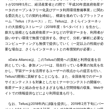
トが2018年5月に、経済産業省との間で「平成30年度政府衛星デ
ータのオープン＆フリー化及びデータ利用環境整備事業」に関わ
る委託先としての契約を締結し、構築を進めているプラットフォ
ーム「Tellus（テルース）」だ。Tellusは、さくらインターネッ
トの大規模なストレージ（2018年度：5ペタバイト）を生かし、
膨大な規模となる政府衛星データなどの宇宙データを、利用者が
扱いやすい環境で無償で提供する。併せて、分析／解析に必要な
コンピューティングも無償で提供していく（一定以上の性能が必
要な場合は、さくらインターネットとの有償契約が必要）。
xData Allianceは、このTellusの開発への貢献と利用促進を目
的としている。参加メンバーは、現在行っている事業の知見を生
かし、宇宙データを活用するユーザーの視点からの提言を行い、
Tellusの開発に貢献することになる。また、全国各地でのデータ
サイエンティストを対象としたセミナーやコンテストの開催や、
衛星データと組み合せるさまざまな地上空間情報の収集、Webサ
イトでの情報提供などにより利用促進も行う。
なお、Tellusは2018年内にβ版を提供し、2019年2月下旬にバー