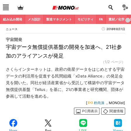
組み込み開発
メカ設計
製造マネジメント
モビリティ
FA
素材／化学
ニュース
2018年8月1日
宇宙開発
宇宙データ無償提供基盤の開発を加速へ、21社参
加のアライアンスが発足
（1/2 ページ）
さくらインターネットは、政府の衛星データをはじめとする宇宙
データの利活用を促進する民間組織「xData Alliance」の発足会
見を開いた。同社が経済産業省から受託して構築中の宇宙データ
無償提供基盤「Tellus」を基に、21の事業者と研究機関、団体が
参画して活動を進める。
[
朴尚洙
，MONOist]
PC用表示
関連情報
Share
Post
LINE
Hatena