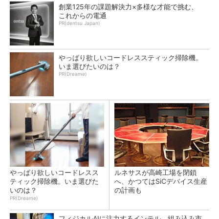
創業125年の課題解決力×多様な才能で挑む、
これからの電通
PR(dentsu Japan)
やっぱり欲しいコードレススティック掃除機。
いま選びたいのは？
PR(Dreame)
やっぱり欲しいコードレスス
ルネサスが高崎工場を閉鎖
ティック掃除機。いま選びた
へ、かつてはSiCデバイス生産
いのは？
の計画も
PR(Dreame)
フィジカルAIに注力するインテル、組み込み市