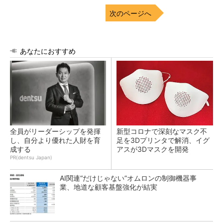
次のページへ
あなたにおすすめ
全員がリーダーシップを発揮
新型コロナで深刻なマスク不
し、自分より優れた人財を育
足を3Dプリンタで解消、イグ
成する
アスが3Dマスクを開発
PR(dentsu Japan)
AI関連“だけじゃない”オムロンの制御機器事
業、地道な顧客基盤強化が結実