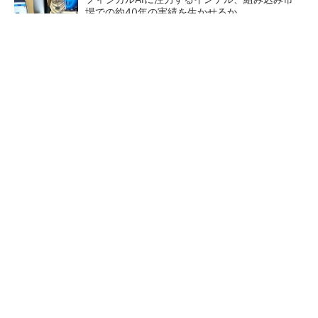
場での約40年の実績を生かせるか
異例ヒット？ 使い勝手にこだわったオムロン
の“オープンな”IO-Linkマスター
現場の作業効率やミスを改善 XRグラス「MiR
ZA」が可能にするピッキングDXの...
脱自動車でもDMG森精機が業
日本版データスペースの現在