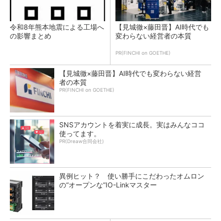
令和8年熊本地震による工場へ
【見城徹×藤田晋】AI時代でも
の影響まとめ
変わらない経営者の本質
PR(FINCHI on GOETHE)
【見城徹×藤田晋】AI時代でも変わらない経営
者の本質
PR(FINCHI on GOETHE)
SNSアカウントを着実に成長。実はみんなココ
使ってます。
PR(Dreaw合同会社)
異例ヒット？ 使い勝手にこだわったオムロン
の“オープンな”IO-Linkマスター