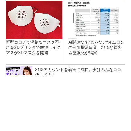
新型コロナで深刻なマスク不
AI関連“だけじゃない”オムロン
足を3Dプリンタで解消、イグ
の制御機器事業、地道な顧客
アスが3Dマスクを開発
基盤強化が結実
SNSアカウントを着実に成長。実はみんなココ
使ってます。
PR(Dreaw合同会社)
【レベル14】生成AIを味方に、3D CADを使い
こなそう！
「取りあえずボルトで固定」は禁物 締結部設