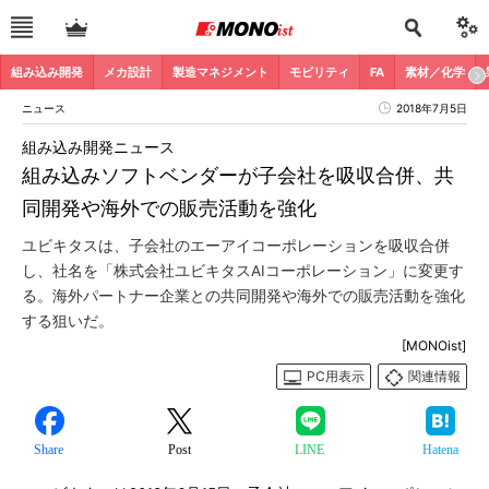
組み込み開発
メカ設計
製造マネジメント
モビリティ
FA
素材／化学
ニュース
2018年7月5日
組み込み開発ニュース
組み込みソフトベンダーが子会社を吸収合併、共
同開発や海外での販売活動を強化
ユビキタスは、子会社のエーアイコーポレーションを吸収合併
し、社名を「株式会社ユビキタスAIコーポレーション」に変更す
る。海外パートナー企業との共同開発や海外での販売活動を強化
する狙いだ。
[MONOist]
PC用表示
関連情報
Share
Post
LINE
Hatena