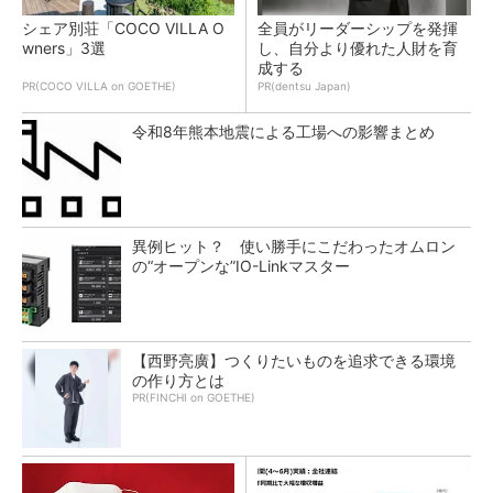
シェア別荘「COCO VILLA O
全員がリーダーシップを発揮
wners」3選
し、自分より優れた人財を育
成する
PR(COCO VILLA on GOETHE)
PR(dentsu Japan)
令和8年熊本地震による工場への影響まとめ
異例ヒット？ 使い勝手にこだわったオムロン
の“オープンな”IO-Linkマスター
【西野亮廣】つくりたいものを追求できる環境
の作り方とは
PR(FINCHI on GOETHE)