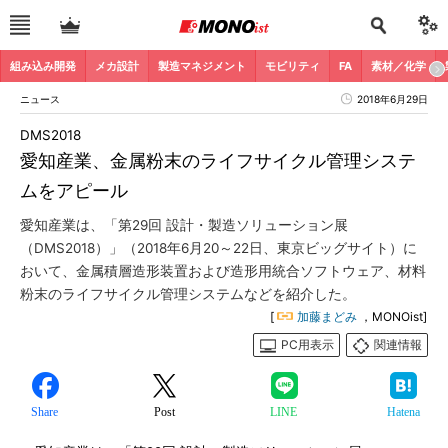
組み込み開発
メカ設計
製造マネジメント
モビリティ
FA
素材／化学
ニュース
2018年6月29日
DMS2018
愛知産業、金属粉末のライフサイクル管理システ
ムをアピール
愛知産業は、「第29回 設計・製造ソリューション展
（DMS2018）」（2018年6月20～22日、東京ビッグサイト）に
おいて、金属積層造形装置および造形用統合ソフトウェア、材料
粉末のライフサイクル管理システムなどを紹介した。
[
加藤まどみ
，MONOist]
PC用表示
関連情報
Share
Post
LINE
Hatena