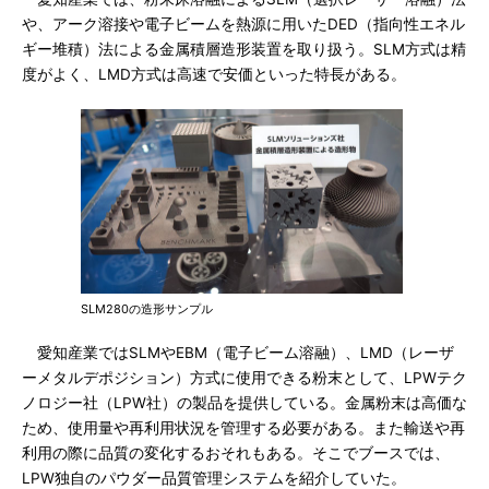
や、アーク溶接や電子ビームを熱源に用いたDED（指向性エネル
ギー堆積）法による金属積層造形装置を取り扱う。SLM方式は精
度がよく、LMD方式は高速で安価といった特長がある。
SLM280の造形サンプル
愛知産業ではSLMやEBM（電子ビーム溶融）、LMD（レーザ
ーメタルデポジション）方式に使用できる粉末として、LPWテク
ノロジー社（LPW社）の製品を提供している。金属粉末は高価な
ため、使用量や再利用状況を管理する必要がある。また輸送や再
利用の際に品質の変化するおそれもある。そこでブースでは、
LPW独自のパウダー品質管理システムを紹介していた。