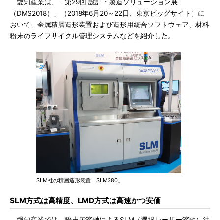
愛知産業は、「第29回 設計・製造ソリューション展
（DMS2018）」（2018年6月20～22日、東京ビッグサイト）に
おいて、金属積層造形装置および造形用統合ソフトウェア、材料
粉末のライフサイクル管理システムなどを紹介した。
SLM社の積層造形装置「SLM280」
SLM方式は高精度、LMD方式は高速かつ安価
愛知産業では、粉末床溶融によるSLM（選択レーザー溶融）法