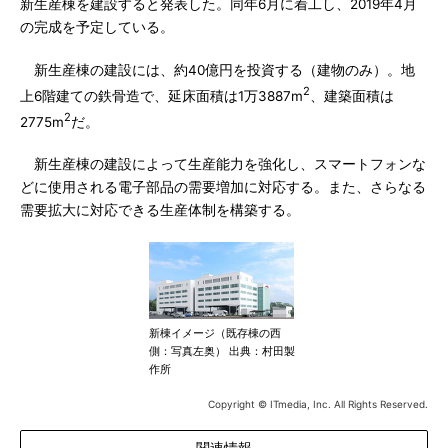
新生産棟を建設すると発表した。同年6月に着工し、2019年4月
の完成を予定している。
新生産棟の建設には、約40億円を投資する（建物のみ）。地
2
上6階建ての鉄骨造で、延床面積は1万3887m
、建築面積は
2
2775m
だ。
新生産棟の建設によって生産能力を強化し、スマートフォンな
どに使用される電子部品の需要増加に対応する。また、さらなる
需要拡大に対応できる生産体制を構築する。
新棟イメージ（既存棟の西
側：写真左奥） 出典：村田製
作所
Copyright © ITmedia, Inc. All Rights Reserved.
関連情報