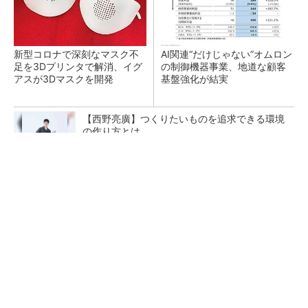
新型コロナで深刻なマスク不
AI関連“だけじゃない”オムロン
足を3Dプリンタで解消、イグ
の制御機器事業、地道な顧客
アスが3Dマスクを開発
基盤強化が結実
【西野亮廣】つくりたいものを追求できる環境
の作り方とは
PR(FINCHI on GOETHE)
【レベル14】生成AIを味方に、3D CADを使い
こなそう！
「取りあえずボルトで固定」は禁物 締結部設
計で押さえるべき基本