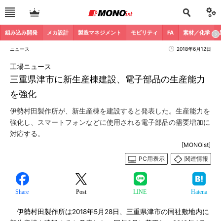
組み込み開発
メカ設計
製造マネジメント
モビリティ
FA
素材／化学
ニュース
2018年6月12日
工場ニュース
三重県津市に新生産棟建設、電子部品の生産能力
を強化
伊勢村田製作所が、新生産棟を建設すると発表した。生産能力を
強化し、スマートフォンなどに使用される電子部品の需要増加に
対応する。
[MONOist]
PC用表示
関連情報
Share
Post
LINE
Hatena
伊勢村田製作所は2018年5月28日、三重県津市の同社敷地内に