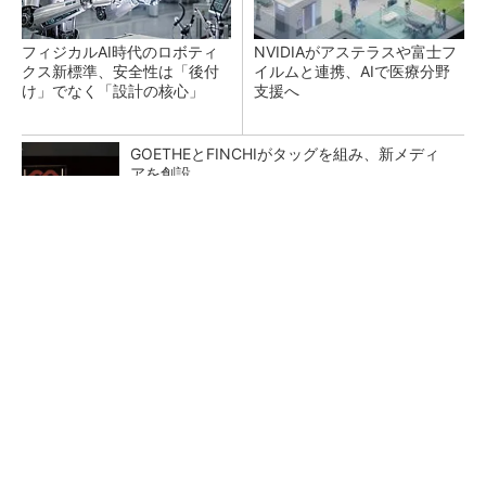
フィジカルAI時代のロボティ
NVIDIAがアステラスや富士フ
クス新標準、安全性は「後付
イルムと連携、AIで医療分野
け」でなく「設計の核心」
支援へ
GOETHEとFINCHIがタッグを組み、新メディ
アを創設
PR(FINCHI on GOETHE)
令和8年熊本地震による工場への影響まとめ
DMPがフィジカルAI実装向け新拠点を開所、次
世代SoCやAMRデモを披露