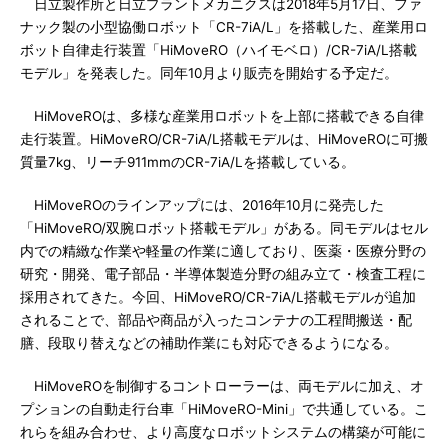
日立製作所と日立プラントメカニクスは2018年5月17日、ファ
ナック製の小型協働ロボット「CR-7iA/L」を搭載した、産業用ロ
ボット自律走行装置「HiMoveRO（ハイモベロ）/CR-7iA/L搭載
モデル」を発表した。同年10月より販売を開始する予定だ。
HiMoveROは、多様な産業用ロボットを上部に搭載できる自律
走行装置。HiMoveRO/CR-7iA/L搭載モデルは、HiMoveROに可搬
質量7kg、リーチ911mmのCR-7iA/Lを搭載している。
HiMoveROのラインアップには、2016年10月に発売した
「HiMoveRO/双腕ロボット搭載モデル」がある。同モデルはセル
内での精緻な作業や軽量の作業に適しており、医薬・医療分野の
研究・開発、電子部品・半導体製造分野の組み立て・検査工程に
採用されてきた。今回、HiMoveRO/CR-7iA/L搭載モデルが追加
されることで、部品や商品が入ったコンテナの工程間搬送・配
膳、段取り替えなどの補助作業にも対応できるようになる。
HiMoveROを制御するコントローラーは、両モデルに加え、オ
プションの自動走行台車「HiMoveRO-Mini」で共通している。こ
れらを組み合わせ、より高度なロボットシステムの構築が可能に