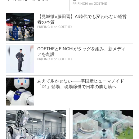
PR(FINCHI on GOETHE)
【見城徹×藤田晋】AI時代でも変わらない経営
者の本質
PR(FINCHI on GOETHE)
GOETHEとFINCHIがタッグを組み、新メディ
アを創設
PR(FINCHI on GOETHE)
あえて歩かせない――準国産ヒューマノイド
「D1」登場、現場稼働で日本の勝ち筋へ