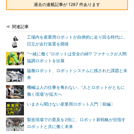
過去の連載記事が 1287 件あります
関連記事
工場内を産業用ロボットが自律的に走り回る時代に、
日立が走行装置を開発
“一緒に働く”ロボットは安全の緑!? ファナックが人間
協調ロボットを出展
協働ロボット、ロボットシステムに残された課題と未
来
機械は人の仕事を奪わない、“人とロボットがともに
働く現場”が拡大へ
いまさら聞けない産業用ロボット入門〔前編〕
製造現場での普及を2倍に、ロボット新戦略が目指す
ロボットと共に働く未来