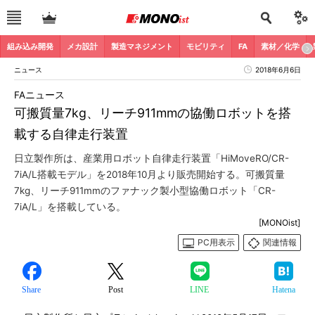
組み込み開発
メカ設計
製造マネジメント
モビリティ
FA
素材／化学
ニュース
2018年6月6日
FAニュース
可搬質量7kg、リーチ911mmの協働ロボットを搭
載する自律走行装置
日立製作所は、産業用ロボット自律走行装置「HiMoveRO/CR-
7iA/L搭載モデル」を2018年10月より販売開始する。可搬質量
7kg、リーチ911mmのファナック製小型協働ロボット「CR-
7iA/L」を搭載している。
[MONOist]
PC用表示
関連情報
Share
Post
LINE
Hatena