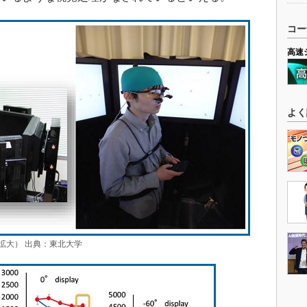
コー
高速
よく
拡大） 出典：東北大学