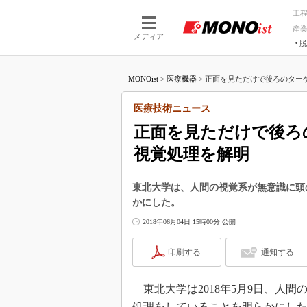
工
産
メディア
脱
つながる技術
AI×技術
MONOist
>
医療機器
>
正面を見ただけで後ろのターゲ
つながる工場
AI×設備
つながるサービ
Physical
医療技術ニュース
正面を見ただけで後ろ
視覚処理を解明
東北大学は、人間の視覚系が無意識に頭
かにした。
2018年06月04日 15時00分 公開
印刷する
通知する
東北大学は2018年5月9日、人
処理をしていることを明らかにした