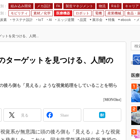
程別：
組み込み開発
メカ設計
製造マネジメント
物流
R＆D
キャリア
FA
業別：
モビリティ
素材／化学
医療機器
ロボット
電機
産業機械
食品・
炭素
サステナ設計
エッジ逆襲
品質
展示会
特集
メ
IoT
AI
ebook
伝承
組み込み開発
CEATEC
読者調査まとめ
編集後記
ットを見つける、人間...
JIMTOF
保全
メカ設計
つながるクルマ
組込み/エッジ コンピューティング
ス
 AI
製造マネジメント
5G
展＆IoT/5Gソリューション展
VR／AR
FA
のターゲットを見つける、人間の
IIFES
モビリティ
フィールドサービス
国際ロボット展
素材／化学
FPGA
医療
ジャパンモビリティショー
組み込み画像技術
の後ろ側も「見える」ような視覚処理をしていることを明ら
TECHNO-FRONTIER
組み込みモデリング
人テク展
[
MONOist
]
Windows Embedded
スマート工場EXPO
車載ソフト開発
見る
Share
EdgeTech+
ISO26262
日本ものづくりワールド
間の視覚系が無意識に頭の後ろ側も「見える」ような視覚
無償設計ツール
AUTOMOTIVE WORLD
と発表した。これは、同大学電気通信研究所 教授の