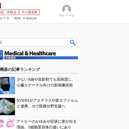
薬品・衣料品
中小製造業
マイページ
ルマガ
告知
Special
機器の記事ランキング
少ないX線や造影剤でも高画質に、
心臓カテーテル向けの新画像技術
NVIDIAがアステラスや富士フイルム
と連携、AIで医療分野支援へ
アトピーのかゆみや症状に差が出る
理由、T細胞受容体の違いにあり