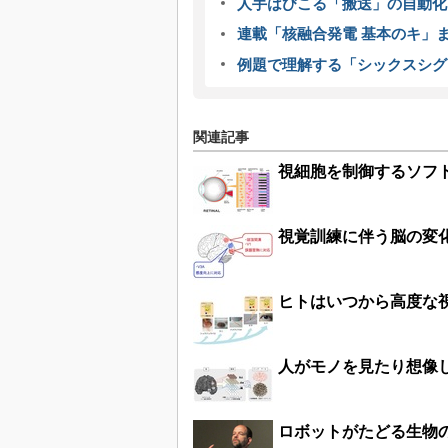
人手はびこる「搬送」の自動化
連載「核融合発電 基本のキ」
例題で理解する「シックスシグ
関連記事
視細胞を制御するソフ
視覚訓練に伴う脳の変
ヒトはいつから高度な
人がモノを見たり想像
ロボットがたどる生物