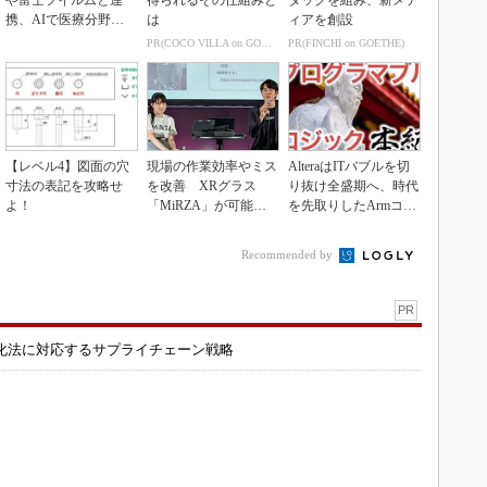
や富士フイルムと連
得られるその仕組みと
タッグを組み、新メデ
携、AIで医療分野支
は
ィアを創設
援へ
PR(COCO VILLA on GOETHE)
PR(FINCHI on GOETHE)
【レベル4】図面の穴
現場の作業効率やミス
AlteraはITバブルを切
寸法の表記を攻略せ
を改善 XRグラス
り抜け全盛期へ、時代
よ！
「MiRZA」が可能に
を先取りしたArmコア
するピッキングDX
＋FPGA...
の...
Recommended by
PR
化法に対応するサプライチェーン戦略