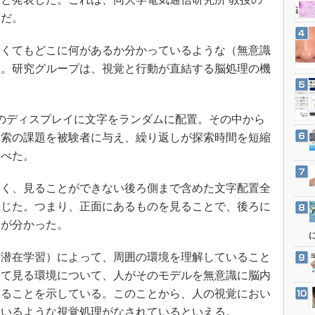
3Dプリンタ
産業オープンネット展
果だ。
デジタルツインとCAE
S＆OP
くてもどこに何があるか分かっているような（無意識
る。研究グループは、視覚と行動が直結する脳処理の機
インダストリー4.0
イノベーション
製造業ビッグデータ
のディスプレイに文字をランダムに配置。その中から
メイドインジャパン
探索の課題を被験者に与え、繰り返しが探索時間を短縮
調べた。
植物工場
知財マネジメント
く、見ることができない後ろ側まで含めた文字配置全
海外生産
生じた。つまり、正面にあるものを見ることで、後ろに
グローバル設計・開発
とが分かった。
制御セキュリティ
潜在学習）によって、周囲の環境を理解していること
新型コロナへの対応
して見る環境について、人がそのモデルを無意識に脳内
いることを示している。このことから、人の視覚におい
ているような視覚処理がなされているといえる。