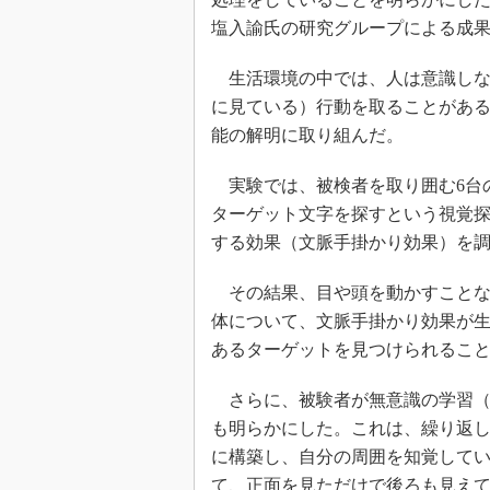
塩入諭氏の研究グループによる成
生活環境の中では、人は意識しな
に見ている）行動を取ることがあ
能の解明に取り組んだ。
実験では、被検者を取り囲む6台
ターゲット文字を探すという視覚
する効果（文脈手掛かり効果）を
その結果、目や頭を動かすことな
体について、文脈手掛かり効果が
あるターゲットを見つけられるこ
さらに、被験者が無意識の学習（
も明らかにした。これは、繰り返
に構築し、自分の周囲を知覚して
て、正面を見ただけで後ろも見え