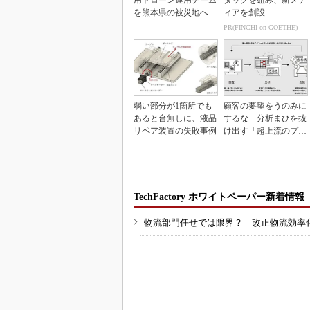
用ドローン運用チーム
タッグを組み、新メデ
を熊本県の被災地へ派
ィアを創設
遣
PR(FINCHI on GOETHE)
弱い部分が1箇所でも
顧客の要望をうのみに
あると台無しに、液晶
するな 分析まひを抜
リペア装置の失敗事例
け出す「超上流のプロ
トタイピング」
TechFactory ホワイトペーパー新着情報
物流部門任せでは限界？ 改正物流効率