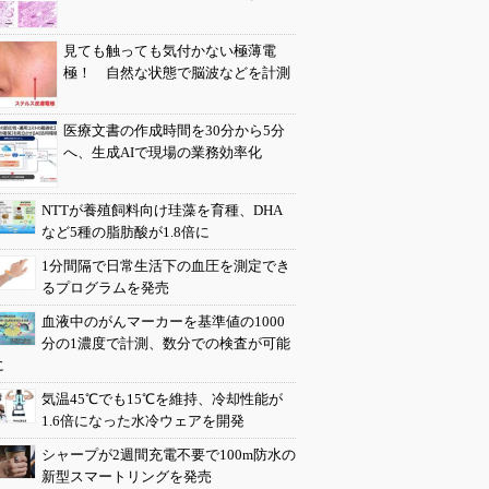
見ても触っても気付かない極薄電
極！ 自然な状態で脳波などを計測
医療文書の作成時間を30分から5分
へ、生成AIで現場の業務効率化
NTTが養殖飼料向け珪藻を育種、DHA
など5種の脂肪酸が1.8倍に
1分間隔で日常生活下の血圧を測定でき
るプログラムを発売
血液中のがんマーカーを基準値の1000
分の1濃度で計測、数分での検査が可能
に
気温45℃でも15℃を維持、冷却性能が
1.6倍になった水冷ウェアを開発
シャープが2週間充電不要で100m防水の
新型スマートリングを発売