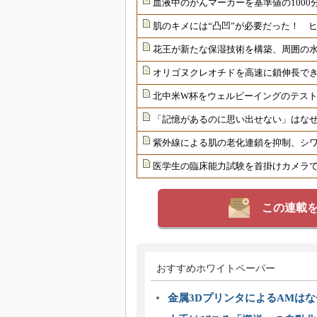
血液中のがんマーカーを基準値の1000
肌のキメには“凸凹”が必要だった！ 
花王が新たな保湿技術を構築、周囲の
オリゴヌクレオチドを高速に鎖伸長で
北中米W杯をウェルビーイングのテス
「記憶があるのに思い出せない」はな
紫外線による肌の老化連鎖を抑制、シ
医学生の臨床能力試験を首掛けカメラ
この連載
おすすめホワイトペーパー
金属3DプリンタによるAMは