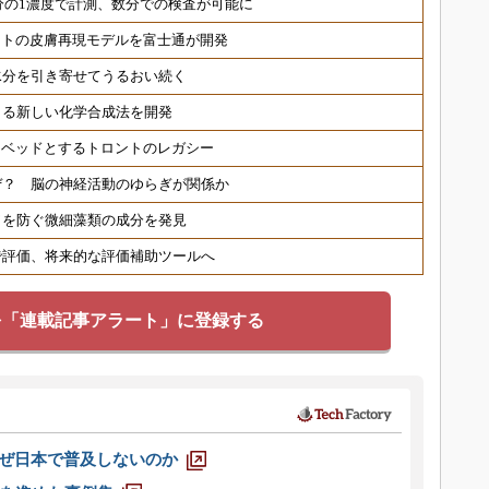
分の1濃度で計測、数分での検査が可能に
ヒトの皮膚再現モデルを富士通が開発
水分を引き寄せてうるおい続く
きる新しい化学合成法を開発
トベッドとするトロントのレガシー
ぜ？ 脳の神経活動のゆらぎが関係か
ワを防ぐ微細藻類の成分を発見
で評価、将来的な評価補助ツールへ
を「連載記事アラート」に登録する
なぜ日本で普及しないのか