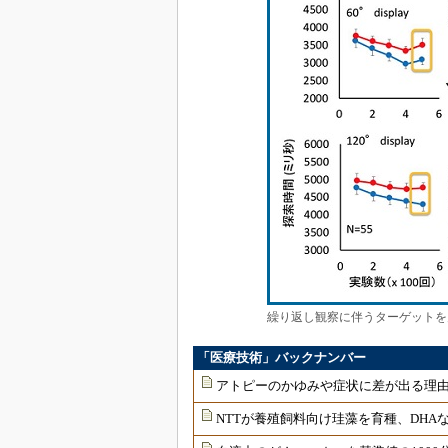
繰り返し観察に伴うターゲットを
「医療技術」バックナンバー
アトピーのかゆみや症状に差が出る理由
NTTが養殖飼料向け珪藻を育種、DHAな