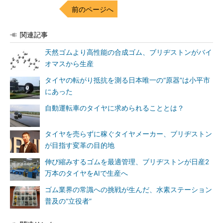
前のページへ
関連記事
天然ゴムより高性能の合成ゴム、ブリヂストンがバイ
オマスから生産
タイヤの転がり抵抗を測る日本唯一の“原器”は小平市
にあった
自動運転車のタイヤに求められることとは？
タイヤを売らずに稼ぐタイヤメーカー、ブリヂストン
が目指す変革の目的地
伸び縮みするゴムを最適管理、ブリヂストンが日産2
万本のタイヤをAIで生産へ
ゴム業界の常識への挑戦が生んだ、水素ステーション
普及の“立役者”