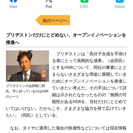
Share
Post
LINE
Hatena
前のページへ
ブリヂストンだけにとどめない、オープンイノベーションを
推進へ
ブリヂストンは「高分子合成を手掛け
る者にとって画期的な成果」（会田氏）
とするHSRについて、同社の事業にとど
まらないさまざまな用途に展開していき
ためにオープンイノベーションを推進し
ブリヂストンの会田昭二郎
ていきたい考えだ。その手法について詳
氏。手に持っているのはHSR
細は示されたなかったものの「無限の可
のシート
能性があるHSRを、当社だけにとどめて
いてはいけない。だからこそ、さまざまな協力を得て広げていき
たい」（同氏）としている。
なお、タイヤに適用した場合の快適性などについては現在情報