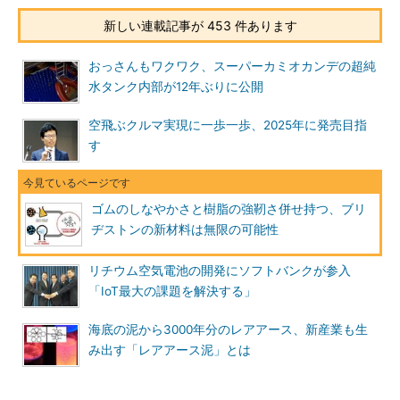
新しい連載記事が 453 件あります
おっさんもワクワク、スーパーカミオカンデの超純
水タンク内部が12年ぶりに公開
空飛ぶクルマ実現に一歩一歩、2025年に発売目指
す
ゴムのしなやかさと樹脂の強靭さ併せ持つ、ブリ
ヂストンの新材料は無限の可能性
リチウム空気電池の開発にソフトバンクが参入
「IoT最大の課題を解決する」
海底の泥から3000年分のレアアース、新産業も生
み出す「レアアース泥」とは