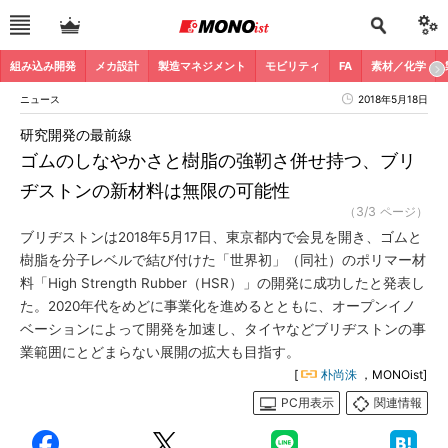
組み込み開発
メカ設計
製造マネジメント
モビリティ
FA
素材／化学
ニュース
2018年5月18日
研究開発の最前線
ゴムのしなやかさと樹脂の強靭さ併せ持つ、ブリ
ヂストンの新材料は無限の可能性
（3/3 ページ）
ブリヂストンは2018年5月17日、東京都内で会見を開き、ゴムと
樹脂を分子レベルで結び付けた「世界初」（同社）のポリマー材
料「High Strength Rubber（HSR）」の開発に成功したと発表し
た。2020年代をめどに事業化を進めるとともに、オープンイノ
ベーションによって開発を加速し、タイヤなどブリヂストンの事
業範囲にとどまらない展開の拡大も目指す。
[
朴尚洙
，MONOist]
PC用表示
関連情報