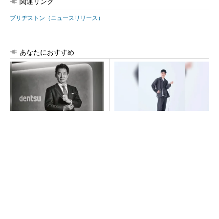
関連リンク
ブリヂストン（ニュースリリース）
あなたにおすすめ
全員がリーダーシップを発揮
【西野亮廣】つくりたいもの
し、自分より優れた人財を育
を追求できる環境の作り方と
成する
は
PR(dentsu Japan)
PR(FINCHI on GOETHE)
「取りあえずボルトで固定」は禁物 締結部設
計で押さえるべき基本