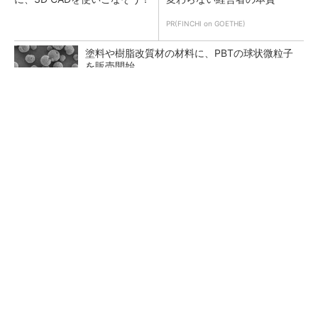
PR(FINCHI on GOETHE)
塗料や樹脂改質材の材料に、PBTの球状微粒子
を販売開始
おもちゃで解説。回転＆スライドを自在に操る
方法
【レベル4】図面の穴寸法の表記を攻略せよ！