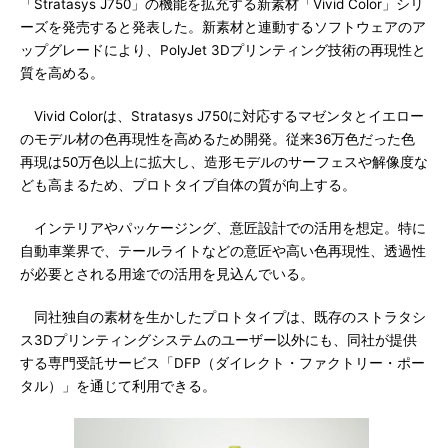
「Stratasys J750」の機能を拡充する新素材「Vivid Color」シリ
ーズを発売すると発表した。新素材と連動するソフトウェアのア
ップグレードにより、PolyJet 3Dプリンティング技術の再現性と
質を高める。
Vivid Colorは、Stratasys J750に対応するマゼンタとイエロー
のモデル材の色再現性を高めるため開発。従来36万色だった色
再現は50万色以上に拡大し、造形モデルのサーフェスや解像度な
ども高まるため、プロトタイプ自体の質が向上する。
インテリアやパッケージング、意匠設計での活用を想定。特に
自動車業界で、テールライトなどの意匠や高い色再現性、透過性
が必要とされる用途での活用を見込んでいる。
同社独自の素材を生かしたプロトタイプは、既存のストラタシ
ス3Dプリンティングシステムのユーザー以外にも、同社が提供
する専門受託サービス「DFP（ダイレクト・ファクトリー・ポー
タル）」を通じて利用できる。