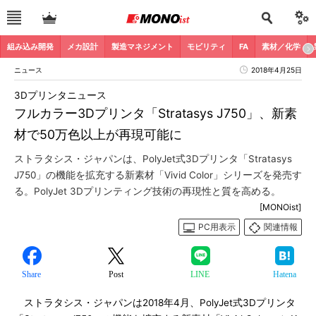
組み込み開発
メカ設計
製造マネジメント
モビリティ
FA
素材／化学
ニュース
2018年4月25日
3Dプリンタニュース
フルカラー3Dプリンタ「Stratasys J750」、新素
材で50万色以上が再現可能に
ストラタシス・ジャパンは、PolyJet式3Dプリンタ「Stratasys
J750」の機能を拡充する新素材「Vivid Color」シリーズを発売す
る。PolyJet 3Dプリンティング技術の再現性と質を高める。
[MONOist]
PC用表示
関連情報
Share
Post
LINE
Hatena
ストラタシス・ジャパンは2018年4月、PolyJet式3Dプリンタ