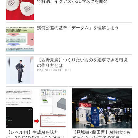
で解消、イグアスが3Dマスクを開発
幾何公差の基準「データム」を理解しよう
【西野亮廣】つくりたいものを追求できる環境
の作り方とは
PR(FINCHI on GOETHE)
【レベル14】生成AIを味方
【見城徹×藤田晋】AI時代でも
に、3D CADを使いこなそう！
変わらない経営者の本質