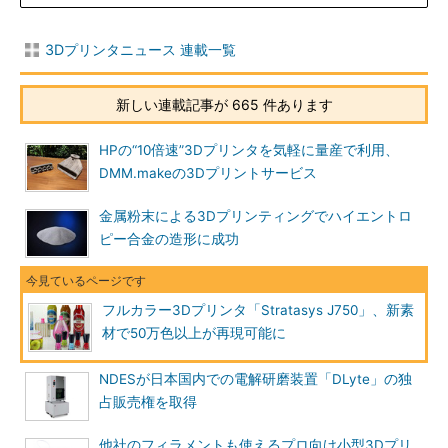
3Dプリンタニュース 連載一覧
新しい連載記事が 665 件あります
HPの“10倍速”3Dプリンタを気軽に量産で利用、
DMM.makeの3Dプリントサービス
金属粉末による3Dプリンティングでハイエントロ
ピー合金の造形に成功
フルカラー3Dプリンタ「Stratasys J750」、新素
材で50万色以上が再現可能に
NDESが日本国内での電解研磨装置「DLyte」の独
占販売権を取得
他社のフィラメントも使えるプロ向け小型3Dプリ