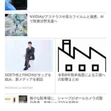
NVIDIAがアステラスや富士フイルムと連携、AI
で医療分野支援へ
GOETHEとFINCHIがタッグを
令和8年熊本地震による工場へ
組み、新メディアを創設
の影響まとめ
PR(FINCHI on GOETHE)
狭小な駐車場に、シャープがポールカメラ式製
品発表 市場シェア10％目指す