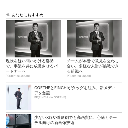
あなたにおすすめ
現状を疑い問いかける姿勢
チームが本音で意見を交わし
で、事業を共に成長させるパ
合い、多様な人財が挑戦でき
ートナーへ
る組織へ
PR(dentsu Japan)
PR(dentsu Japan)
GOETHEとFINCHIがタッグを組み、新メディ
アを創設
PR(FINCHI on GOETHE)
少ないX線や造影剤でも高画質に、心臓カテー
テル向けの新画像技術