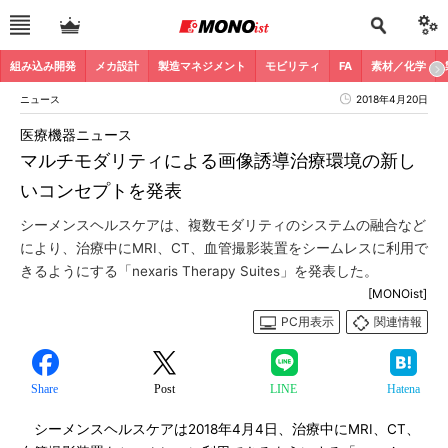
組み込み開発
メカ設計
製造マネジメント
モビリティ
FA
素材／化学
ニュース
2018年4月20日
医療機器ニュース
マルチモダリティによる画像誘導治療環境の新し
いコンセプトを発表
シーメンスヘルスケアは、複数モダリティのシステムの融合など
により、治療中にMRI、CT、血管撮影装置をシームレスに利用で
きるようにする「nexaris Therapy Suites」を発表した。
[MONOist]
PC用表示
関連情報
Share
Post
LINE
Hatena
シーメンスヘルスケアは2018年4月4日、治療中にMRI、CT、