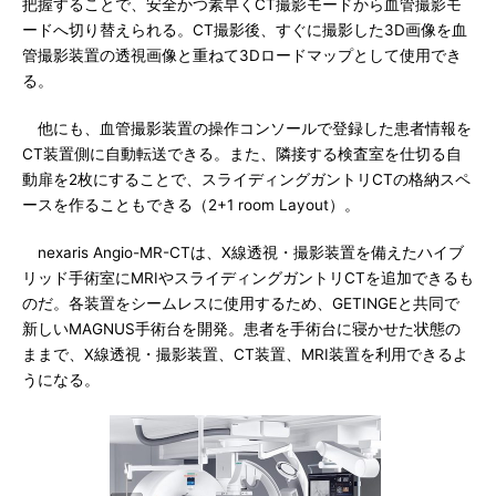
把握することで、安全かつ素早くCT撮影モードから血管撮影モ
ードへ切り替えられる。CT撮影後、すぐに撮影した3D画像を血
管撮影装置の透視画像と重ねて3Dロードマップとして使用でき
る。
他にも、血管撮影装置の操作コンソールで登録した患者情報を
CT装置側に自動転送できる。また、隣接する検査室を仕切る自
動扉を2枚にすることで、スライディングガントリCTの格納スペ
ースを作ることもできる（2+1 room Layout）。
nexaris Angio-MR-CTは、X線透視・撮影装置を備えたハイブ
リッド手術室にMRIやスライディングガントリCTを追加できるも
のだ。各装置をシームレスに使用するため、GETINGEと共同で
新しいMAGNUS手術台を開発。患者を手術台に寝かせた状態の
ままで、X線透視・撮影装置、CT装置、MRI装置を利用できるよ
うになる。