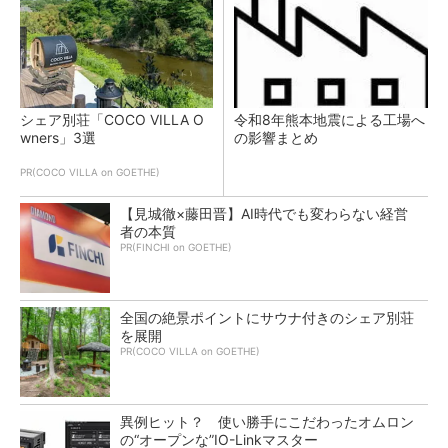
シェア別荘「COCO VILLA O
令和8年熊本地震による工場へ
wners」3選
の影響まとめ
PR(COCO VILLA on GOETHE)
【見城徹×藤田晋】AI時代でも変わらない経営
者の本質
PR(FINCHI on GOETHE)
全国の絶景ポイントにサウナ付きのシェア別荘
を展開
PR(COCO VILLA on GOETHE)
異例ヒット？ 使い勝手にこだわったオムロン
の“オープンな”IO-Linkマスター