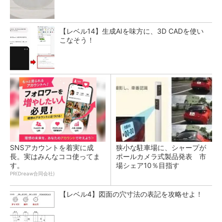
【レベル14】生成AIを味方に、3D CADを使い
こなそう！
SNSアカウントを着実に成
狭小な駐車場に、シャープが
長。実はみんなココ使ってま
ポールカメラ式製品発表 市
す。
場シェア10％目指す
PR(Dreaw合同会社)
【レベル4】図面の穴寸法の表記を攻略せよ！