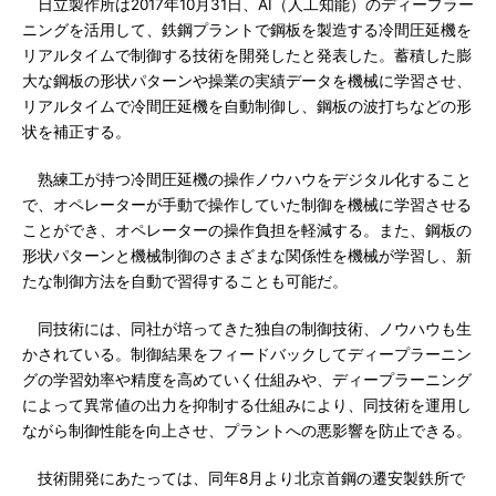
日立製作所は2017年10月31日、AI（人工知能）のディープラー
ニングを活用して、鉄鋼プラントで鋼板を製造する冷間圧延機を
リアルタイムで制御する技術を開発したと発表した。蓄積した膨
大な鋼板の形状パターンや操業の実績データを機械に学習させ、
リアルタイムで冷間圧延機を自動制御し、鋼板の波打ちなどの形
状を補正する。
熟練工が持つ冷間圧延機の操作ノウハウをデジタル化すること
で、オペレーターが手動で操作していた制御を機械に学習させる
ことができ、オペレーターの操作負担を軽減する。また、鋼板の
形状パターンと機械制御のさまざまな関係性を機械が学習し、新
たな制御方法を自動で習得することも可能だ。
同技術には、同社が培ってきた独自の制御技術、ノウハウも生
かされている。制御結果をフィードバックしてディープラーニン
グの学習効率や精度を高めていく仕組みや、ディープラーニング
によって異常値の出力を抑制する仕組みにより、同技術を運用し
ながら制御性能を向上させ、プラントへの悪影響を防止できる。
技術開発にあたっては、同年8月より北京首鋼の遷安製鉄所で