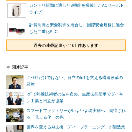
ガントリ駆動に適した3機能を搭載したACサーボド
ライブ
計装制御と安全制御を統合し、国際安全規格に適合
した二重化PLC
過去の連載記事が 1161 件あります
関連記事
IT×OTだけではない、日立のIoTを支える構造改革の
経験
IoTで熟練技術者の技を盗め、生産技能伝承でダイキ
ン工業と日立が協業
スマートファクトリーがいよいよ現実解へ、期待され
る「見える化」の先
世界を変えるAI技術「ディープラーニング」が製造業