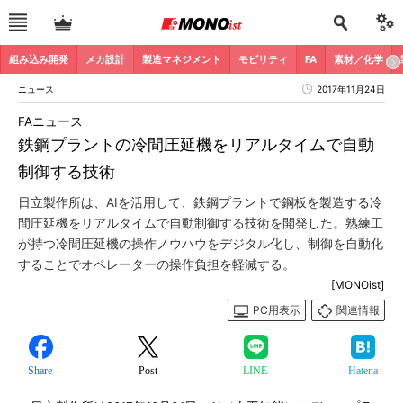
組み込み開発
メカ設計
製造マネジメント
モビリティ
FA
素材／化学
ニュース
2017年11月24日
FAニュース
鉄鋼プラントの冷間圧延機をリアルタイムで自動
制御する技術
日立製作所は、AIを活用して、鉄鋼プラントで鋼板を製造する冷
間圧延機をリアルタイムで自動制御する技術を開発した。熟練工
が持つ冷間圧延機の操作ノウハウをデジタル化し、制御を自動化
することでオペレーターの操作負担を軽減する。
[MONOist]
PC用表示
関連情報
Share
Post
LINE
Hatena