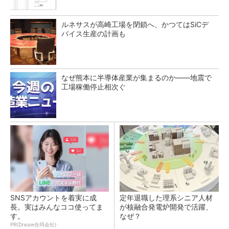
ルネサスが高崎工場を閉鎖へ、かつてはSiCデ
バイス生産の計画も
なぜ熊本に半導体産業が集まるのか――地震で
工場稼働停止相次ぐ
SNSアカウントを着実に成
定年退職した理系シニア人材
長。実はみんなココ使ってま
が核融合発電炉開発で活躍、
す。
なぜ？
PR(Dreaw合同会社)