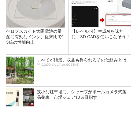
ペロブスカイト太陽電池の量
【レベル14】生成AIを味方
産に有効なインク、従来比で1.
に、3D CADを使いこなそう！
5倍の性能向上
すべてが絶景、収益も得られるその仕組みとは
PR(COCO VILLA on GOETHE)
狭小な駐車場に、シャープがポールカメラ式製
品発表 市場シェア10％目指す
【レベル4】図面の穴寸法の表記を攻略せよ！