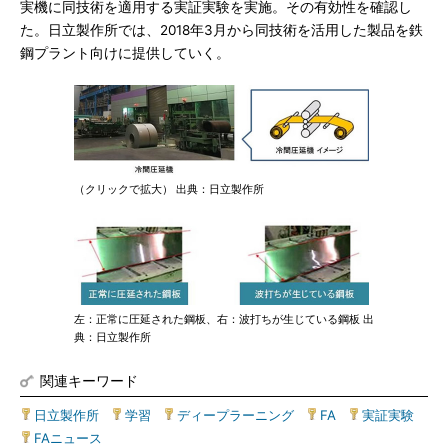
実機に同技術を適用する実証実験を実施。その有効性を確認し
た。日立製作所では、2018年3月から同技術を活用した製品を鉄
鋼プラント向けに提供していく。
（クリックで拡大） 出典：日立製作所
左：正常に圧延された鋼板、右：波打ちが生じている鋼板 出
典：日立製作所
関連キーワード
日立製作所
|
学習
|
ディープラーニング
|
FA
|
実証実験
|
FAニュース