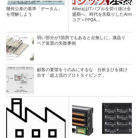
幾何公差の基準「データム」
AlteraはITバブルを切り抜け全
を理解しよう
盛期へ、時代を先取りしたArm
コア＋FPGA...
弱い部分が1箇所でもあると台無しに、液晶リ
ペア装置の失敗事例
顧客の要望をうのみにするな 分析まひを抜け
出す「超上流のプロトタイピング」