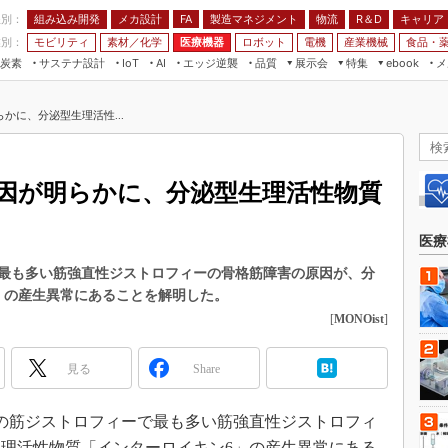
程別：
組み込み開発
メカ設計
製造マネジメント
物流
R＆D
キャリア
FA
業別：
モビリティ
素材／化学
医療機器
ロボット
電機
産業機械
食品・
炭素
サステナ設計
エッジ逆襲
品質
展示会
特集
メ
IoT
AI
ebook
伝承
組み込み開発
CEATEC
読者調査まとめ
編集後記
かに、分泌型生理活性...
JIMTOF
保全
メカ設計
つながるクルマ
組込み/エッジ コンピューティング
ス
 AI
製造マネジメント
5G
展＆IoT/5Gソリューション展
VR／AR
FA
因が明らかに、分泌型生理活性物質
IIFES
モビリティ
フィールドサービス
国際ロボット展
素材／化学
FPGA
医療
ジャパンモビリティショー
組み込み画像技術
最も多い筋強直性ジストロフィーの骨格筋障害の原因が、分
TECHNO-FRONTIER
」の産生異常にあることを解明した。
組み込みモデリング
人テク展
[
MONOist
]
Windows Embedded
スマート工場EXPO
車載ソフト開発
見る
Share
EdgeTech+
ISO26262
日本ものづくりワールド
成人の筋ジストロフィーで最も多い筋強直性ジストロフィ
無償設計ツール
AUTOMOTIVE WORLD
理活性物質「インターロイキン6」の産生異常にある