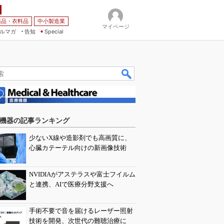
薬品・衣料品
中小製造業
マイページ
ルマガ
告知
Special
機器の記事ランキング
少ないX線や造影剤でも高画質に、
心臓カテーテル向けの新画像技術
NVIDIAがアステラスや富士フイルム
と連携、AIで医療分野支援へ
手術不要で音を届けるレーザー照射
技術を開発、次世代の難聴治療に