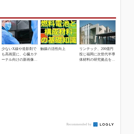
少ないX線や造影剤で
触媒の活性向上
リンテック、200億円
も高画質に、心臓カテ
投じ福岡に次世代半導
ーテル向けの新画像技
体材料の研究拠点を開
術
設
Recommended by