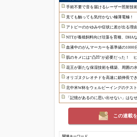
手術不要で音を届けるレーザー照射技
見ても触っても気付かない極薄電極！
アトピーのかゆみや症状に差が出る理由
NTTが養殖飼料向け珪藻を育種、DHAな
血液中のがんマーカーを基準値の1000
肌のキメには“凸凹”が必要だった！ 
花王が新たな保湿技術を構築、周囲の
オリゴヌクレオチドを高速に鎖伸長で
北中米W杯をウェルビーイングのテス
「記憶があるのに思い出せない」はな
この連載
関連キーワード