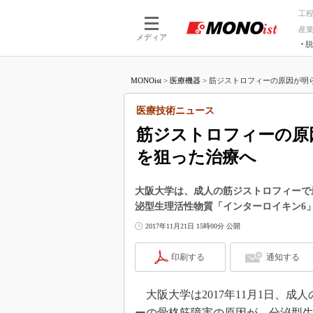
工
産
メディア
脱
つながる技術
AI×技術
MONOist
>
医療機器
>
筋ジストロフィーの原因が明ら
つながる工場
AI×設備
つながるサービ
Physical
医療技術ニュース
筋ジストロフィーの原
を狙った治療へ
大阪大学は、成人の筋ジストロフィーで
泌型生理活性物質「インターロイキン6
2017年11月21日 15時00分 公開
印刷する
通知する
大阪大学は2017年11月1日、
ーの骨格筋障害の原因が、分泌型生