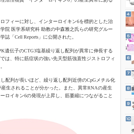
3Dプリンタ
産業オープンネット展
デジタルツインとCAE
S＆OP
ロフィーに対し、インターロイキン6を標的とした治
学院 医学系研究科 助教の中森雅之氏らの研究グルー
インダストリー4.0
Cell Reports」に公開された。
イノベーション
製造業ビッグデータ
K遺伝子のCTG3塩基繰り返し配列が異常に伸長する
メイドインジャパン
プでは、特に筋症状の強い先天型筋強直性ジストロフィ
た。
植物工場
知財マネジメント
し配列が長いほど、繰り返し配列近傍のCpGメチル化
海外生産
が産生されることが分かった。また、異常RNAの産生
グローバル設計・開発
ーロイキン6の発現が上昇し、筋萎縮につながること
制御セキュリティ
新型コロナへの対応