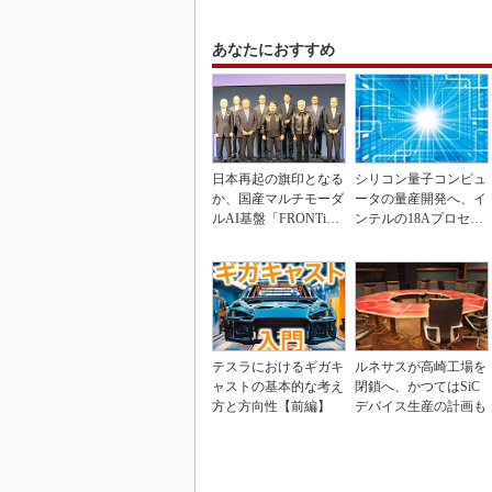
あなたにおすすめ
日本再起の旗印となる
シリコン量子コンピュ
か、国産マルチモーダ
ータの量産開発へ、イ
ルAI基盤「FRONTi
ンテルの18Aプロセス
a」が始動
を活用
テスラにおけるギガキ
ルネサスが高崎工場を
ャストの基本的な考え
閉鎖へ、かつてはSiC
方と方向性【前編】
デバイス生産の計画も