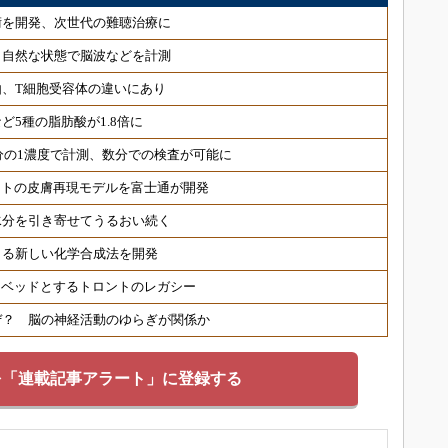
術を開発、次世代の難聴治療に
 自然な状態で脳波などを計測
、T細胞受容体の違いにあり
ど5種の脂肪酸が1.8倍に
分の1濃度で計測、数分での検査が可能に
ヒトの皮膚再現モデルを富士通が開発
水分を引き寄せてうるおい続く
きる新しい化学合成法を開発
トベッドとするトロントのレガシー
ぜ？ 脳の神経活動のゆらぎが関係か
を「連載記事アラート」に登録する