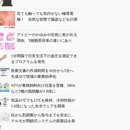
見ても触っても気付かない極薄電
極！ 自然な状態で脳波などを計測
アトピーのかゆみや症状に差が出る
理由、T細胞受容体の違いにあり
1分間隔で日常生活下の血圧を測定でき
るプログラムを発売
医療文書の作成時間を30分から5分へ、
生成AIで現場の業務効率化
NTTが養殖飼料向け珪藻を育種、DHA
など5種の脂肪酸が1.8倍に
気温45℃でも15℃を維持、冷却性能が
1.6倍になった水冷ウェアを開発
抗がん剤調製から投与までを安全に、
テルモが閉鎖式システムの新製品を発
売