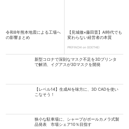
令和8年熊本地震による工場へ
【見城徹×藤田晋】AI時代でも
の影響まとめ
変わらない経営者の本質
PR(FINCHI on GOETHE)
新型コロナで深刻なマスク不足を3Dプリンタ
で解消、イグアスが3Dマスクを開発
【レベル14】生成AIを味方に、3D CADを使い
こなそう！
狭小な駐車場に、シャープがポールカメラ式製
品発表 市場シェア10％目指す