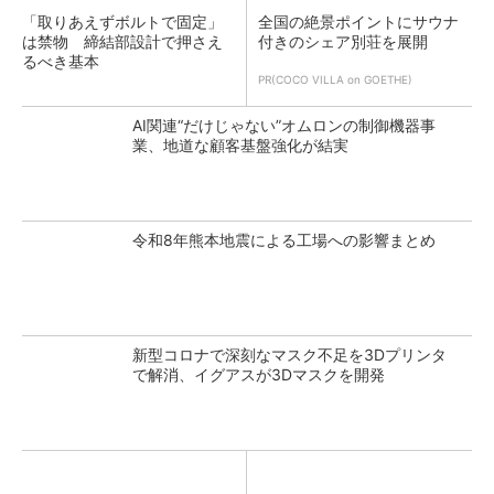
「取りあえずボルトで固定」
全国の絶景ポイントにサウナ
は禁物 締結部設計で押さえ
付きのシェア別荘を展開
るべき基本
PR(COCO VILLA on GOETHE)
AI関連“だけじゃない”オムロンの制御機器事
業、地道な顧客基盤強化が結実
令和8年熊本地震による工場への影響まとめ
新型コロナで深刻なマスク不足を3Dプリンタ
で解消、イグアスが3Dマスクを開発