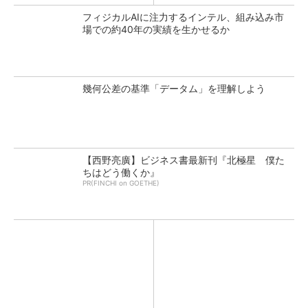
フィジカルAIに注力するインテル、組み込み市
場での約40年の実績を生かせるか
幾何公差の基準「データム」を理解しよう
【西野亮廣】ビジネス書最新刊『北極星 僕た
ちはどう働くか』
PR(FINCHI on GOETHE)