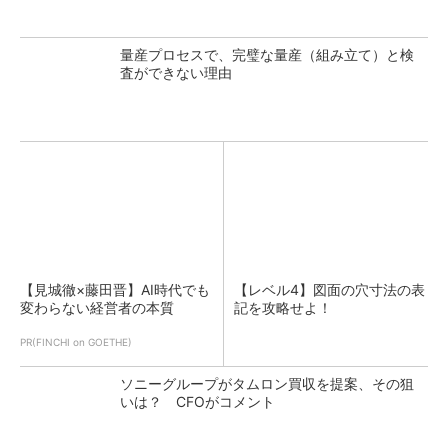
量産プロセスで、完璧な量産（組み立て）と検
査ができない理由
【見城徹×藤田晋】AI時代でも
【レベル4】図面の穴寸法の表
変わらない経営者の本質
記を攻略せよ！
PR(FINCHI on GOETHE)
ソニーグループがタムロン買収を提案、その狙
いは？ CFOがコメント