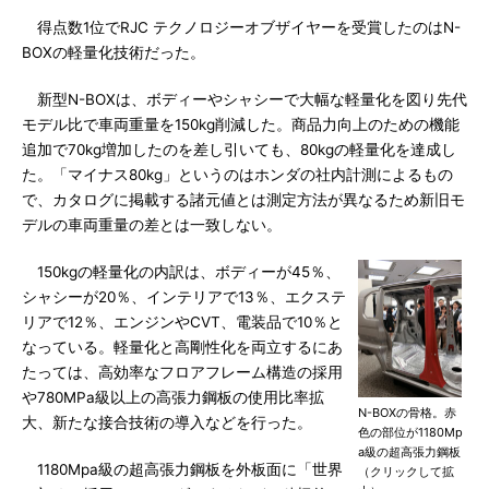
得点数1位でRJC テクノロジーオブザイヤーを受賞したのはN-
BOXの軽量化技術だった。
新型N-BOXは、ボディーやシャシーで大幅な軽量化を図り先代
モデル比で車両重量を150kg削減した。商品力向上のための機能
追加で70kg増加したのを差し引いても、80kgの軽量化を達成し
た。「マイナス80kg」というのはホンダの社内計測によるもの
で、カタログに掲載する諸元値とは測定方法が異なるため新旧モ
デルの車両重量の差とは一致しない。
150kgの軽量化の内訳は、ボディーが45％、
シャシーが20％、インテリアで13％、エクステ
リアで12％、エンジンやCVT、電装品で10％と
なっている。軽量化と高剛性化を両立するにあ
たっては、高効率なフロアフレーム構造の採用
や780MPa級以上の高張力鋼板の使用比率拡
N-BOXの骨格。赤
大、新たな接合技術の導入などを行った。
色の部位が1180Mp
a級の超高張力鋼板
1180Mpa級の超高張力鋼板を外板面に「世界
（クリックして拡