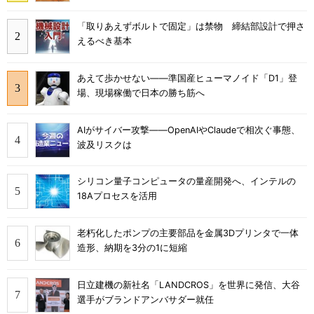
「取りあえずボルトで固定」は禁物 締結部設計で押さ
えるべき基本
あえて歩かせない――準国産ヒューマノイド「D1」登
場、現場稼働で日本の勝ち筋へ
AIがサイバー攻撃――OpenAIやClaudeで相次ぐ事態、
波及リスクは
シリコン量子コンピュータの量産開発へ、インテルの
18Aプロセスを活用
老朽化したポンプの主要部品を金属3Dプリンタで一体
造形、納期を3分の1に短縮
日立建機の新社名「LANDCROS」を世界に発信、大谷
選手がブランドアンバサダー就任