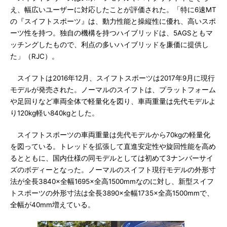
え、幅広いユーザーに対応したことが評価された。「特に6速MT
の『スイフトスポーツ』は、動力性能と操縦性に優れ、高いスポ
ーツ性を持つ。独自の機構を持つハイブリッドは、5AGSともマ
ッチングしたもので、利点の多いハイブリッドを廉価に提供し
た」（RJC）。
スイフトは2016年12月、スイフトスポーツは2017年9月に現行
モデルが発売された。ノーマルのスイフトは、プラットフォーム
や足回りなど車両全体で軽量化を図り、車両重量は先代モデルよ
り120kg軽い840kgとした。
スイフトスポーツの車両重量は先代モデルから70kgの軽量化
を図っている。トレッドを拡張して直進安定性や旋回性能を高め
るとともに、国内仕様の同モデルとしては初めて3ナンバーサイ
ズのボディーとなった。ノーマルのスイフト現行モデルの外形寸
法が全長3840×全幅1695×全高1500mmなのに対し、新型スイフ
トスポーツの外形寸法は全長3890×全幅1735×全高1500mmで、
全幅が40mm増えている。