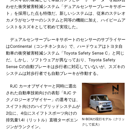
わせた衝突被害軽減システム「デュアルセンサーブレーキサポー
ト」を採用した点も特徴だ。新しいシステムは、従来のステレオ
カメラがセンサーのシステムと同等の機能に加え、ハイビームア
シストをスズキとして初めて実現した。
デュアルセンサーブレーキサポートのセンサーのサプライヤー
はContinental（コンチネンタル）で、ハードウェアはトヨタ自
動車の衝突被害軽減システム「Toyota Safety Sense C」と同じ
だ。しかし、ソフトウェアが異なっており、Toyota Safety
Sense Cの自動ブレーキは歩行者に対応していないが、スズキの
システムは対歩行者でも自動ブレーキが作動する。
RJC カーオブザイヤーと同時に選出
された自動車技術向けの表彰「RJC テ
クノロジーオブザイヤー」の選考では、
スイフト向けのハイブリッドシステムが
2位に、4位にスイフトスポーツ向けの
N-BOXの現行モデル（クリッ
排気量1.4l（リットル）直噴ターボエン
クして拡大）
ジンがランクイン。