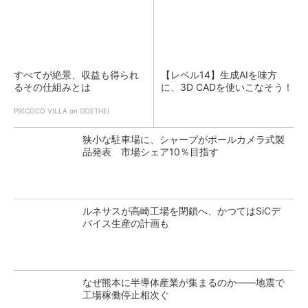
すべてが絶景、収益も得られ
【レベル14】生成AIを味方
るその仕組みとは
に、3D CADを使いこなそう！
PR(COCO VILLA on GOETHE)
狭小な駐車場に、シャープがポールカメラ式製
品発表 市場シェア10％目指す
ルネサスが高崎工場を閉鎖へ、かつてはSiCデ
バイス生産の計画も
なぜ熊本に半導体産業が集まるのか――地震で
工場稼働停止相次ぐ