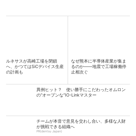
ルネサスが高崎工場を閉鎖
なぜ熊本に半導体産業が集ま
へ、かつてはSiCデバイス生産
るのか――地震で工場稼働停
の計画も
止相次ぐ
異例ヒット？ 使い勝手にこだわったオムロン
の“オープンな”IO-Linkマスター
チームが本音で意見を交わし合い、多様な人財
が挑戦できる組織へ
PR(dentsu Japan)