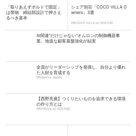
「取りあえずボルトで固定」
シェア別荘「COCO VILLA O
は禁物 締結部設計で押さえ
wners」3選
るべき基本
PR(COCO VILLA on GOETHE)
AI関連“だけじゃない”オムロンの制御機器事
業、地道な顧客基盤強化が結実
全員がリーダーシップを発揮し、自分より優れ
た人財を育成する
PR(dentsu Japan)
【西野亮廣】つくりたいものを追求できる環境
の作り方とは
PR(FINCHI on GOETHE)