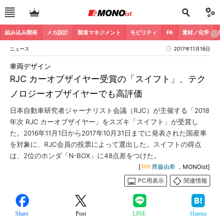
組み込み開発
メカ設計
製造マネジメント
モビリティ
FA
素材／化学
ニュース
2017年11月16日
車両デザイン
RJC カーオブザイヤー受賞の「スイフト」、テク
ノロジーオブザイヤーでも高評価
日本自動車研究者ジャーナリスト会議（RJC）が主催する「2018
年次 RJC カーオブザイヤー」をスズキ「スイフト」が受賞し
た。2016年11月1日から2017年10月31日までに発表された国産車
を対象に、RJC会員の投票によって選出した。スイフトの得点
は、2位のホンダ「N-BOX」に48点差をつけた。
[
齊藤由希
，MONOist]
PC用表示
関連情報
Share
Post
LINE
Hatena