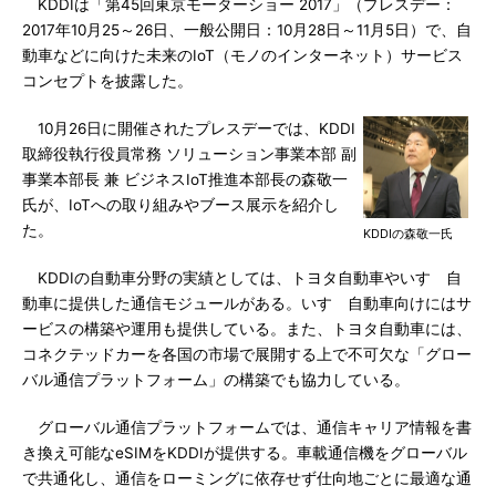
KDDIは「第45回東京モーターショー 2017」（プレスデー：
2017年10月25～26日、一般公開日：10月28日～11月5日）で、自
動車などに向けた未来のIoT（モノのインターネット）サービス
コンセプトを披露した。
10月26日に開催されたプレスデーでは、KDDI
取締役執行役員常務 ソリューション事業本部 副
事業本部長 兼 ビジネスIoT推進本部長の森敬一
氏が、IoTへの取り組みやブース展示を紹介し
た。
KDDIの森敬一氏
KDDIの自動車分野の実績としては、トヨタ自動車やいすゞ自
動車に提供した通信モジュールがある。いすゞ自動車向けにはサ
ービスの構築や運用も提供している。また、トヨタ自動車には、
コネクテッドカーを各国の市場で展開する上で不可欠な「グロー
バル通信プラットフォーム」の構築でも協力している。
グローバル通信プラットフォームでは、通信キャリア情報を書
き換え可能なeSIMをKDDIが提供する。車載通信機をグローバル
で共通化し、通信をローミングに依存せず仕向地ごとに最適な通