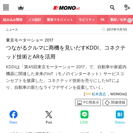
組み込み開発
メカ設計
製造マネジメント
モビリティ
FA
素材／化学
ニュース
2017年11月7日
東京モーターショー 2017
つながるクルマに商機を見いだすKDDI、コネクテ
ッド技術とARを活用
KDDIは「第45回東京モーターショー 2017」で、自動車や家庭内
機器に関連した未来のIoT（モノのインターネット）サービスコ
ンセプトを披露した。コネクテッド技術を売りにしたIoTによ
り、自動車の新たなライフデザインを提案していく。
[
松本貴志
，MONOist]
PC用表示
関連情報
Share
Post
LINE
Hatena