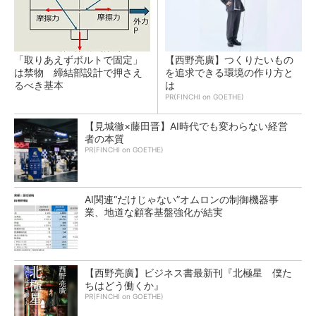
「取りあえずボルトで固定」
【西野亮廣】つくりたいもの
は禁物 締結部設計で押さえ
を追求できる環境の作り方と
るべき基本
は
PR(FINCHI on GOETHE)
【見城徹×藤田晋】AI時代でも変わらない経営
者の本質
PR(FINCHI on GOETHE)
AI関連“だけじゃない”オムロンの制御機器事
業、地道な顧客基盤強化が結実
【西野亮廣】ビジネス書最新刊『北極星 僕た
ちはどう働くか』
PR(FINCHI on GOETHE)