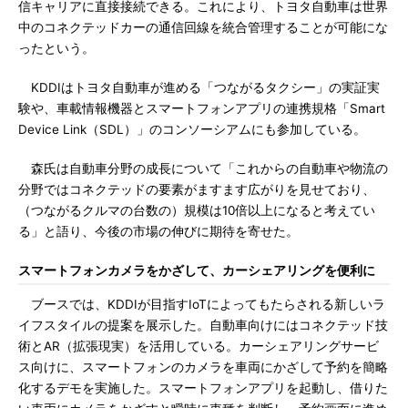
信キャリアに直接接続できる。これにより、トヨタ自動車は世界
中のコネクテッドカーの通信回線を統合管理することが可能にな
ったという。
KDDIはトヨタ自動車が進める「つながるタクシー」の実証実
験や、車載情報機器とスマートフォンアプリの連携規格「Smart
Device Link（SDL）」のコンソーシアムにも参加している。
森氏は自動車分野の成長について「これからの自動車や物流の
分野ではコネクテッドの要素がますます広がりを見せており、
（つながるクルマの台数の）規模は10倍以上になると考えてい
る」と語り、今後の市場の伸びに期待を寄せた。
スマートフォンカメラをかざして、カーシェアリングを便利に
ブースでは、KDDIが目指すIoTによってもたらされる新しいラ
イフスタイルの提案を展示した。自動車向けにはコネクテッド技
術とAR（拡張現実）を活用している。カーシェアリングサービ
ス向けに、スマートフォンのカメラを車両にかざして予約を簡略
化するデモを実施した。スマートフォンアプリを起動し、借りた