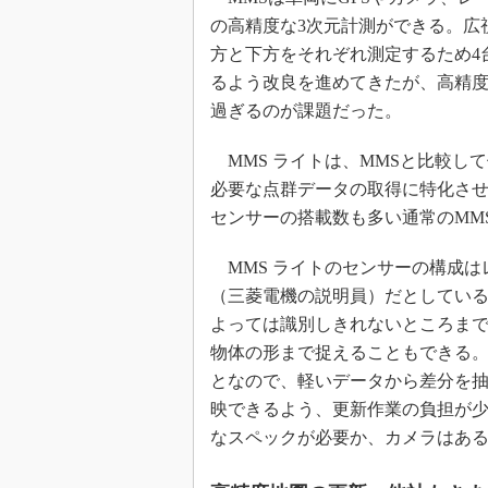
の高精度な3次元計測ができる。広
方と下方をそれぞれ測定するため4
るよう改良を進めてきたが、高精
過ぎるのが課題だった。
MMS ライトは、MMSと比較し
必要な点群データの取得に特化さ
センサーの搭載数も多い通常のMM
MMS ライトのセンサーの構成は
（三菱電機の説明員）だとしてい
よっては識別しきれないところま
物体の形まで捉えることもできる
となので、軽いデータから差分を
映できるよう、更新作業の負担が
なスペックが必要か、カメラはあ