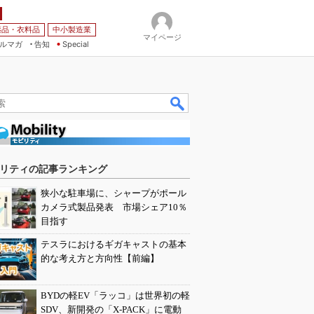
薬品・衣料品
中小製造業
マイページ
ルマガ
告知
Special
リティの記事ランキング
狭小な駐車場に、シャープがポール
カメラ式製品発表 市場シェア10％
目指す
テスラにおけるギガキャストの基本
的な考え方と方向性【前編】
BYDの軽EV「ラッコ」は世界初の軽
SDV、新開発の「X-PACK」に電動