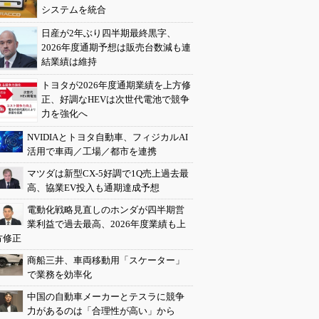
システムを統合
日産が2年ぶり四半期最終黒字、
2026年度通期予想は販売台数減も連
結業績は維持
トヨタが2026年度通期業績を上方修
正、好調なHEVは次世代電池で競争
力を強化へ
NVIDIAとトヨタ自動車、フィジカルAI
活用で車両／工場／都市を連携
マツダは新型CX-5好調で1Q売上過去最
高、協業EV投入も通期達成予想
電動化戦略見直しのホンダが四半期営
業利益で過去最高、2026年度業績も上
方修正
商船三井、車両移動用「スケーター」
で業務を効率化
中国の自動車メーカーとテスラに競争
力があるのは「合理性が高い」から