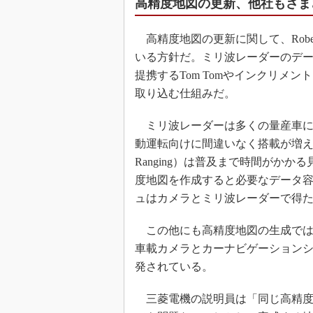
高精度地図の更新、他社もさま
高精度地図の更新に関して、Rober
いる方針だ。ミリ波レーダーのデ
提携するTom Tomやインクリメ
取り込む仕組みだ。
ミリ波レーダーは多くの量産車に
動運転向けに間違いなく搭載が増える。一方、
Ranging）は普及まで時間がか
度地図を作成すると必要なデータ
ュはカメラとミリ波レーダーで得
この他にも高精度地図の生成では、
車載カメラとカーナビゲーションシ
発されている。
三菱電機の説明員は「同じ高精度