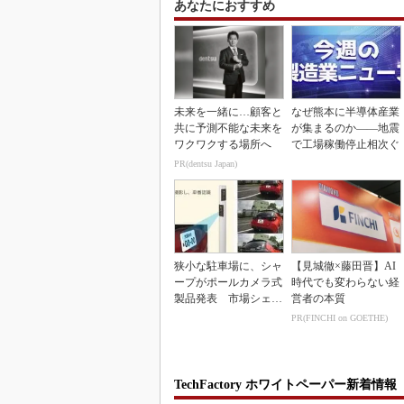
あなたにおすすめ
未来を一緒に…顧客と
なぜ熊本に半導体産業
共に予測不能な未来を
が集まるのか――地震
ワクワクする場所へ
で工場稼働停止相次ぐ
PR(dentsu Japan)
狭小な駐車場に、シャ
【見城徹×藤田晋】AI
ープがポールカメラ式
時代でも変わらない経
製品発表 市場シェア
営者の本質
10％目指す
PR(FINCHI on GOETHE)
TechFactory ホワイトペーパー新着情報