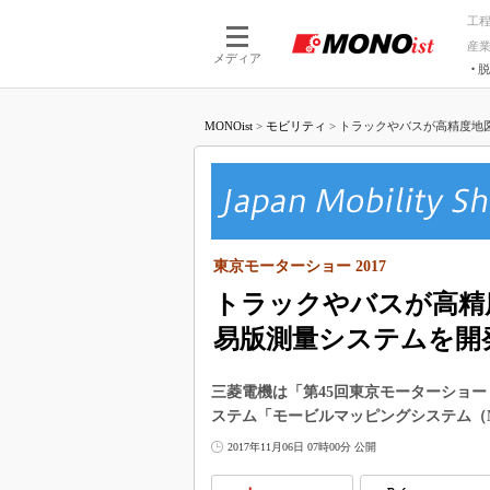
工
産
メディア
脱
つながる技術
AI×技術
MONOist
>
モビリティ
>
トラックやバスが高精度地図更
つながる工場
AI×設備
つながるサービ
Physical
東京モーターショー 2017
トラックやバスが高精
易版測量システムを開
三菱電機は「第45回東京モーターショー
ステム「モービルマッピングシステム（M
2017年11月06日 07時00分 公開