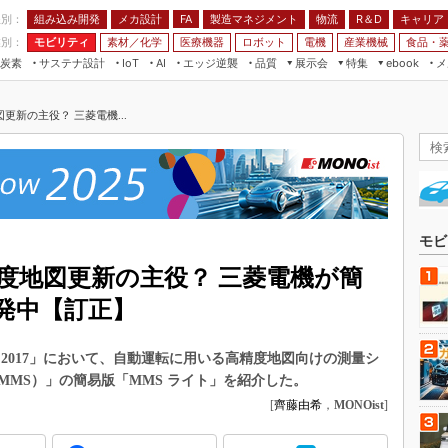
程別：
組み込み開発
メカ設計
製造マネジメント
物流
R＆D
キャリア
FA
業別：
モビリティ
素材／化学
医療機器
ロボット
電機
産業機械
食品・
炭素
サステナ設計
エッジ逆襲
品質
展示会
特集
メ
IoT
AI
ebook
伝承
組み込み開発
CEATEC
読者調査まとめ
編集後記
新の主役？ 三菱電機...
JIMTOF
保全
メカ設計
つながるクルマ
組込み/エッジ コンピューティング
ス
 AI
製造マネジメント
5G
展＆IoT/5Gソリューション展
VR／AR
FA
IIFES
モビリティ
フィールドサービス
国際ロボット展
素材／化学
FPGA
モビ
ジャパンモビリティショー
組み込み画像技術
度地図更新の主役？ 三菱電機が簡
TECHNO-FRONTIER
組み込みモデリング
発中【訂正】
人テク展
Windows Embedded
スマート工場EXPO
 2017」において、自動運転に用いる高精度地図向けの測量シ
車載ソフト開発
EdgeTech+
MS）」の簡易版「MMS ライト」を紹介した。
ISO26262
[
齊藤由希
，
MONOist
]
日本ものづくりワールド
無償設計ツール
AUTOMOTIVE WORLD