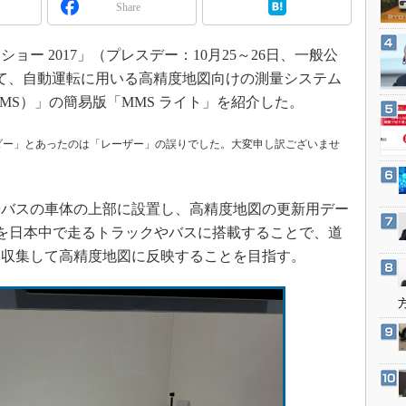
3Dプリンタ
Share
産業オープンネット展
デジタルツインとCAE
ー 2017」（プレスデー：10月25～26日、一般公
S＆OP
おいて、自動運転に用いる高精度地図向けの測量システム
インダストリー4.0
MS）」の簡易版「MMS ライト」を紹介した。
イノベーション
レーダー」とあったのは「レーザー」の誤りでした。大変申し訳ございませ
製造業ビッグデータ
メイドインジャパン
植物工場
バスの車体の上部に設置し、高精度地図の更新用デー
知財マネジメント
トを日本中で走るトラックやバスに搭載することで、道
に収集して高精度地図に反映することを目指す。
海外生産
グローバル設計・開発
制御セキュリティ
新型コロナへの対応