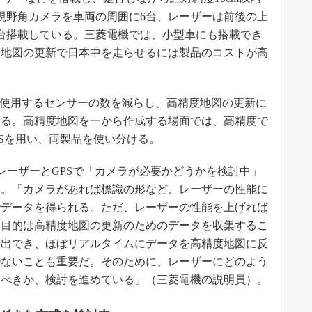
視野角カメラを車両の周囲に6台、レーザーは前後の上
台搭載している。三菱電機では、小型車にも搭載でき
度地図の更新で日本中を走らせるには製品のコストが高
て使用するセンサーの数を減らし、高精度地図の更新に
せる。高精度地図を一から作成する場面では、高精度で
Sを用い、両製品を使い分ける。
レーザーとGPSで「カメラが必要かどうかを検討中」
る。「カメラがあれば標識の形など、レーザーの性能に
でデータを得られる。ただ、レーザーの性能を上げれば
。目的は高精度地図の更新のためのデータを収集するこ
抽出でき、ほぼリアルタイムにデータを高精度地図に反
少ないことも重要だ。そのために、レーザーにどのよう
るべきか、検討を進めている」（三菱電機の説明員）。