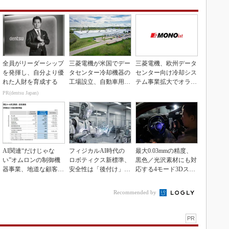
全員がリーダーシップ
三菱電機が米国でデー
三菱電機、欧州データ
を発揮し、自分より優
タセンター冷却機器の
センター向け冷却シス
れた人財を育成する
工場設立、自動車用電
テム事業拡大でオラン
装品工場を改修
ダ企業を買収
PR(dentsu Japan)
AI関連“だけじゃな
フィジカルAI時代の
最大0.03mmの精度、
い”オムロンの制御機
ロボティクス新標準、
黒色／光沢素材にも対
器事業、地道な顧客基
安全性は「後付け」で
応する4モード3Dスキ
盤強化が結実
なく「設計の核心」
ャナー
Recommended by
PR