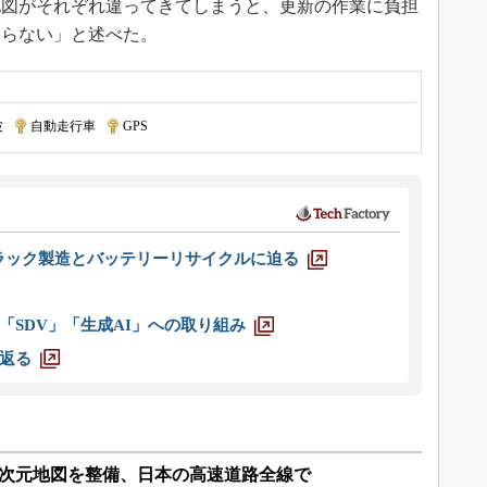
地図がそれぞれ違ってきてしまうと、更新の作業に負担
ならない」と述べた。
波
|
自動走行車
|
GPS
ラック製造とバッテリーリサイクルに迫る
「SDV」「生成AI」への取り組み
返る
度3次元地図を整備、日本の高速道路全線で