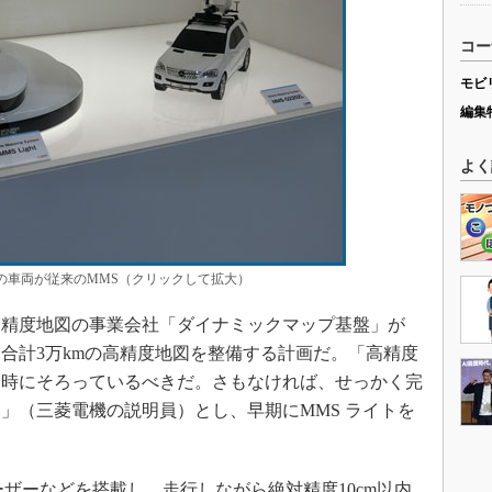
コー
モビ
編集
よく
型の車両が従来のMMS（クリックして拡大）
精度地図の事業会社「ダイナミックマップ基盤」が
路合計3万kmの高精度地図を整備する計画だ。「高精度
同時にそろっているべきだ。さもなければ、せっかく完
」（三菱電機の説明員）とし、早期にMMS ライトを
ザーなどを搭載し、走行しながら絶対精度10cm以内