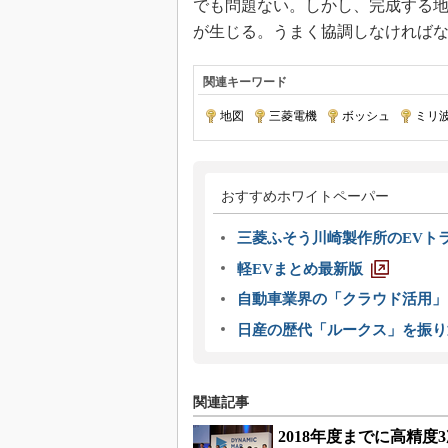
でも問題ない。しかし、完成する
が生じる。うまく協調しなければ
関連キーワード
地図
|
三菱電機
|
ボッシュ
|
ミリ
おすすめホワイトペーパー
三菱ふそう川崎製作所のEVト
軽EVまとめ最新版
自動車業界の「クラウド活用」
日産の歴代「ルークス」を振り
関連記事
2018年度までに高精