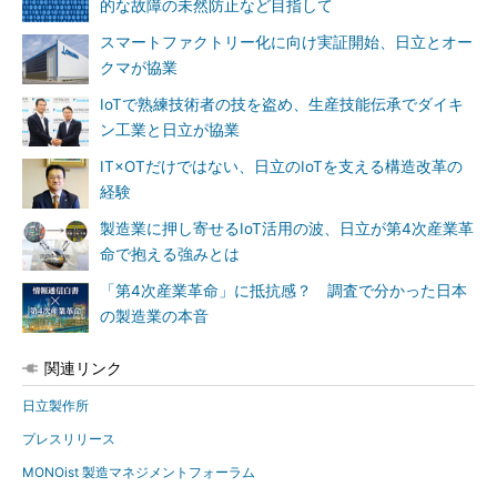
的な故障の未然防止など目指して
スマートファクトリー化に向け実証開始、日立とオー
クマが協業
IoTで熟練技術者の技を盗め、生産技能伝承でダイキ
ン工業と日立が協業
IT×OTだけではない、日立のIoTを支える構造改革の
経験
製造業に押し寄せるIoT活用の波、日立が第4次産業革
命で抱える強みとは
「第4次産業革命」に抵抗感？ 調査で分かった日本
の製造業の本音
関連リンク
日立製作所
プレスリリース
MONOist 製造マネジメントフォーラム