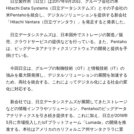
日立製作所（日立）は2017年9月20日、グループ会社の米
Hitachi Data Systems（日立データシステムズ）とその子会社の
米Pentahoを統合し、デジタルソリューションを提供する新会社
「Hitachi Vantara（日立ヴァンタラ）」を発足すると発表した。
日立データシステムズは、日本国外でストレージの製造／販
売、クラウドサービスの提供などを行っている。また、Pentaho
は、ビッグデータアナリティクスソフトウェアの開発と提供を手
掛けている。
今回日立は、グループの制御技術（OT）と情報技術（IT）の
強みを最大限発揮し、デジタルソリューションの展開を加速する
ため、両社を統合する。これによってデジタル化による社会の変
化に対応する。
新会社では、日立データシステムズが展開してきたストレージ
などの情報インフラやソリューション、Pentahoのビッグデータ
アナリティクスを引き続き提供する。これに加え、日立が2016年
5月に市場投入したIoTプラットフォーム「Lumada」の開発を推
進する。本社はアメリカのカリフォルニア州サンタクララに置