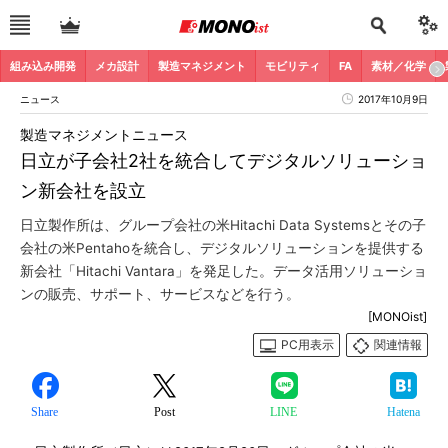
組み込み開発
メカ設計
製造マネジメント
モビリティ
FA
素材／化学
ニュース
2017年10月9日
製造マネジメントニュース
日立が子会社2社を統合してデジタルソリューショ
ン新会社を設立
日立製作所は、グループ会社の米Hitachi Data Systemsとその子
会社の米Pentahoを統合し、デジタルソリューションを提供する
新会社「Hitachi Vantara」を発足した。データ活用ソリューショ
ンの販売、サポート、サービスなどを行う。
[MONOist]
PC用表示
関連情報
Share
Post
LINE
Hatena