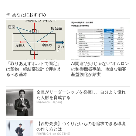
あなたにおすすめ
「取りあえずボルトで固定」
AI関連“だけじゃない”オムロン
は禁物 締結部設計で押さえ
の制御機器事業、地道な顧客
るべき基本
基盤強化が結実
全員がリーダーシップを発揮し、自分より優れ
た人財を育成する
PR(dentsu Japan)
【西野亮廣】つくりたいものを追求できる環境
の作り方とは
PR(FINCHI on GOETHE)