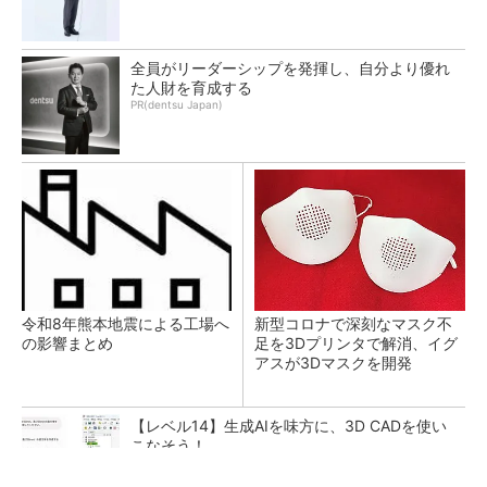
全員がリーダーシップを発揮し、自分より優れ
た人財を育成する
PR(dentsu Japan)
令和8年熊本地震による工場へ
新型コロナで深刻なマスク不
の影響まとめ
足を3Dプリンタで解消、イグ
アスが3Dマスクを開発
【レベル14】生成AIを味方に、3D CADを使い
こなそう！