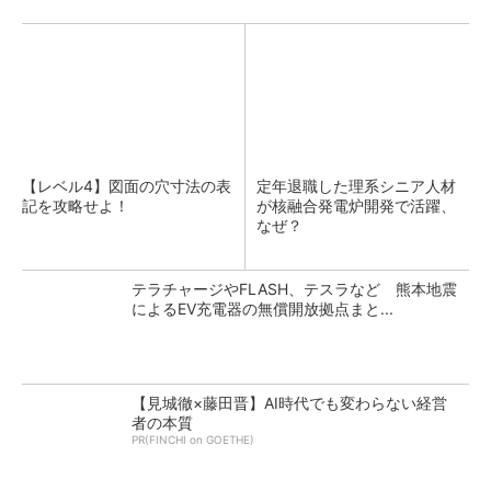
【レベル4】図面の穴寸法の表
定年退職した理系シニア人材
記を攻略せよ！
が核融合発電炉開発で活躍、
なぜ？
テラチャージやFLASH、テスラなど 熊本地震
によるEV充電器の無償開放拠点まと...
【見城徹×藤田晋】AI時代でも変わらない経営
者の本質
PR(FINCHI on GOETHE)