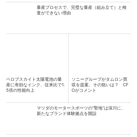
量産プロセスで、完璧な量産（組み立て）と検
査ができない理由
ペロブスカイト太陽電池の量
ソニーグループがタムロン買
産に有効なインク、従来比で1.
収を提案、その狙いは？ CF
5倍の性能向上
Oがコメント
マツダのモータースポーツの“聖地”は深川に、
新たなブランド体験拠点を開設