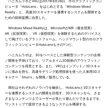
ハニカムラボとVRCは2017年8月28日、ホログラフィックコン
ピュータ「HoloLens」をはじめとする「Windows Mixed
Reality」と、高速3Dスキャナーを連携するシステムを開発する
ための技術提携に合意した。
Windows Mixed Realityは、MicrosoftがMR（複合現実）、
AR（拡張現実）、VR（仮想現実）を体験するためのデバイスと
して掲げているプラットフォーム。ヘッドマウント型のホログラ
フィックコンピュータHoloLensもその1つだ。
ハニカムラボは、3Dをベースとした体験型コンテンツの企画
／開発を手掛けており、リアルタイム3D技術のアウトプット／
コンテンツを得意とする。また、VRCはインプット／3Dスキャ
ンに強みを持ち、高速モデリング処理技術を使った人体用3Dス
キャナー「Shun'x」を開発／販売している。
両社はそれぞれのノウハウを融合し、HoloLensと3Dスキャナ
ーを連携するシステムの開発を目指す。3Dスキャンから、さま
ざまなコンテンツ上でユーザーが見たり遊んだりできるまでを、
ワンストップで提供できるようなシステムを構築する。