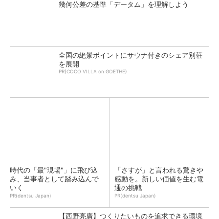
幾何公差の基準「データム」を理解しよう
全国の絶景ポイントにサウナ付きのシェア別荘
を展開
PR(COCO VILLA on GOETHE)
時代の「最"現場"」に飛び込
「さすが」と言われる驚きや
み、当事者として踏み込んで
感動を。新しい価値を生む電
いく
通の挑戦
PR(dentsu Japan)
PR(dentsu Japan)
【西野亮廣】つくりたいものを追求できる環境