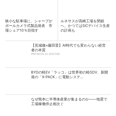
狭小な駐車場に、シャープが
ルネサスが高崎工場を閉鎖
ポールカメラ式製品発表 市
へ、かつてはSiCデバイス生産
場シェア10％目指す
の計画も
【見城徹×藤田晋】AI時代でも変わらない経営
者の本質
PR(FINCHI on GOETHE)
BYDの軽EV「ラッコ」は世界初の軽SDV、新開
発の「X-PACK」に電動システ...
なぜ熊本に半導体産業が集まるのか――地震で
工場稼働停止相次ぐ