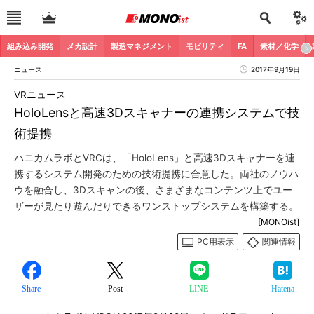
組み込み開発
メカ設計
製造マネジメント
モビリティ
FA
素材／化学
ニュース
2017年9月19日
VRニュース
HoloLensと高速3Dスキャナーの連携システムで技
術提携
ハニカムラボとVRCは、「HoloLens」と高速3Dスキャナーを連
携するシステム開発のための技術提携に合意した。両社のノウハ
ウを融合し、3Dスキャンの後、さまざまなコンテンツ上でユー
ザーが見たり遊んだりできるワンストップシステムを構築する。
[MONOist]
PC用表示
関連情報
Share
Post
LINE
Hatena