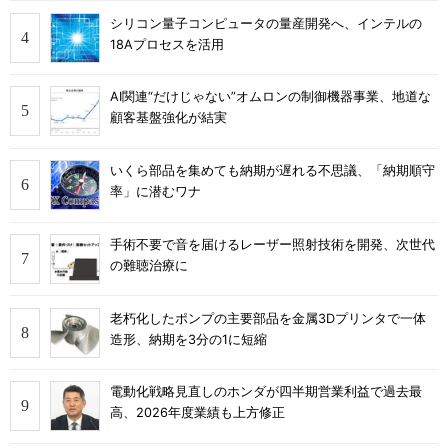
シリコン量子コンピュータの量産開発へ、インテルの
18Aプロセスを活用
AI関連“だけじゃない”オムロンの制御機器事業、地道な
顧客基盤強化が結実
いくら部品を集めても納期が遅れる不思議、「納期順守
率」に潜むワナ
手術不要で音を届けるレーザー照射技術を開発、次世代
の難聴治療に
老朽化したポンプの主要部品を金属3Dプリンタで一体
造形、納期を3分の1に短縮
電動化戦略見直しのホンダが四半期営業利益で過去最
高、2026年度業績も上方修正