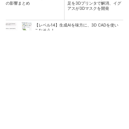
の影響まとめ
足を3Dプリンタで解消、イグ
アスが3Dマスクを開発
【レベル14】生成AIを味方に、3D CADを使い
こなそう！
【見城徹×藤田晋】AI時代でも変わらない経営
者の本質
PR(FINCHI on GOETHE)
狭小な駐車場に、シャープがポールカメラ式製
品発表 市場シェア10％目指す