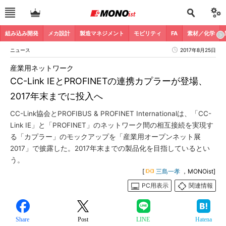
組み込み開発
メカ設計
製造マネジメント
モビリティ
FA
素材／化学
ニュース
2017年8月25日
産業用ネットワーク
CC-Link IEとPROFINETの連携カプラーが登場、
2017年末までに投入へ
CC-Link協会とPROFIBUS & PROFINET Internationalは、「CC-
Link IE」と「PROFINET」のネットワーク間の相互接続を実現す
る「カプラー」のモックアップを「産業用オープンネット展
2017」で披露した。2017年末までの製品化を目指しているとい
う。
[
三島一孝
，MONOist]
PC用表示
関連情報
Share
Post
LINE
Hatena