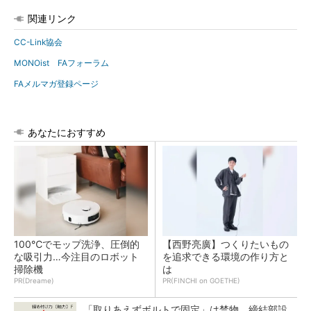
関連リンク
CC-Link協会
MONOist FAフォーラム
FAメルマガ登録ページ
あなたにおすすめ
100℃でモップ洗浄、圧倒的
【西野亮廣】つくりたいもの
な吸引力…今注目のロボット
を追求できる環境の作り方と
掃除機
は
PR(Dreame)
PR(FINCHI on GOETHE)
「取りあえずボルトで固定」は禁物 締結部設