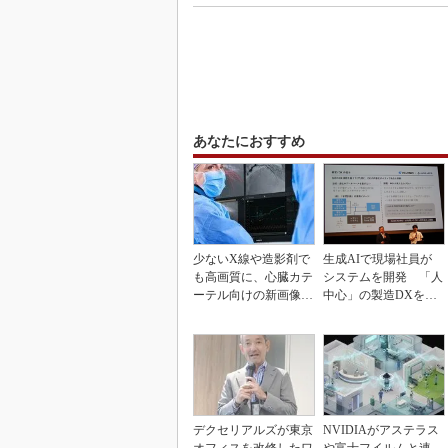
あなたにおすすめ
少ないX線や造影剤で
生成AIで現場社員が
も高画質に、心臓カテ
システムを開発 「人
ーテル向けの新画像技
中心」の製造DXを自
術
走させた3社の方法
デクセリアルズが東京
NVIDIAがアステラス