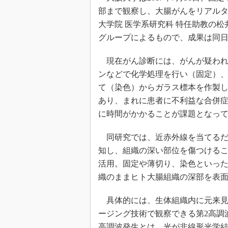
部まで観察し、大腸がんをリアル
大学院 医学系研究科 特任助教の
グループによるもので、成果は同日、英科学
現在がん診断には、がんが疑われ
ンなどで化学処理を行い（固定）
て（染色）からガラス標本を作製
あり、まれに患者に不利益な合併
に時間がかかることが課題となっ
同研究では、近赤外線を当てるだけ
知し、組織の深い部位を傷つける
活用。固定や薄切り、染色といっ
織のままヒト大腸組織の深部を表
具体的には、生体組織内に元来見
ージング技術で観察できる第2高調
高調波発生とは、光が非線形光学