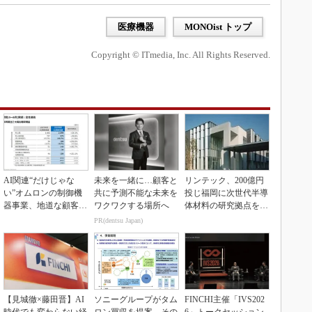
医療機器
MONOist トップ
Copyright © ITmedia, Inc. All Rights Reserved.
AI関連“だけじゃな
未来を一緒に…顧客と
リンテック、200億円
い”オムロンの制御機
共に予測不能な未来を
投じ福岡に次世代半導
器事業、地道な顧客基
ワクワクする場所へ
体材料の研究拠点を開
盤強化が結実
設
PR(dentsu Japan)
【見城徹×藤田晋】AI
ソニーグループがタム
FINCHI主催「IVS202