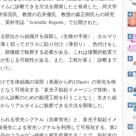
3Dプリンタ
産業オープンネット展
タイムに診断できる方法を開発したと発表した。同大学
デジタルツインとCAE
松井崇浩氏、教授の石井優氏、教授の森正樹氏らの研究
S＆OP
誌「Scientific Reports」で公開された。
インダストリー4.0
る部位から組織片を採取し（生検や手術）、ホルマリ
イノベーション
、薄く切ってガラスに貼り付け（薄切り）、色付けをし
製造業ビッグデータ
し、顕微鏡で観察する必要がある。これは侵襲的処置で
メイドインジャパン
症が生じる可能性がある。また、工程が多く、診断まで
ていた。
植物工場
知財マネジメント
で生体組織の深部（表面から約120μm）の蛍光を検
海外生産
ことなく可視化する「多光子励起イメージング技術」を
グローバル設計・開発
たがん診断のための処理工程を行うことなく、生きた組
面からリアルタイムに観察できる方法を開発した。
制御セキュリティ
新型コロナへの対応
られる蛍光シグナル（自家蛍光）と、多光子励起イメ
波発生による蛍光シグナルを利用して可視化する。第2
結晶やコラーゲン線維と相互作用することで、励起光の