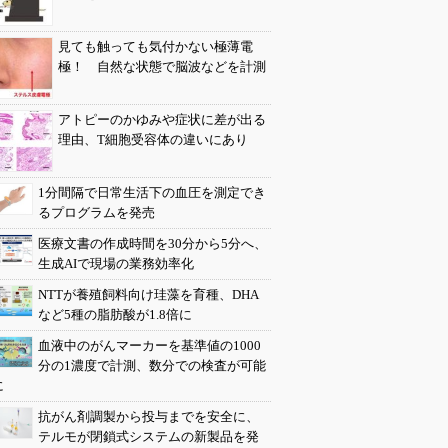
見ても触っても気付かない極薄電
極！ 自然な状態で脳波などを計測
アトピーのかゆみや症状に差が出る
理由、T細胞受容体の違いにあり
1分間隔で日常生活下の血圧を測定でき
るプログラムを発売
医療文書の作成時間を30分から5分へ、
生成AIで現場の業務効率化
NTTが養殖飼料向け珪藻を育種、DHA
など5種の脂肪酸が1.8倍に
血液中のがんマーカーを基準値の1000
分の1濃度で計測、数分での検査が可能
に
抗がん剤調製から投与までを安全に、
テルモが閉鎖式システムの新製品を発