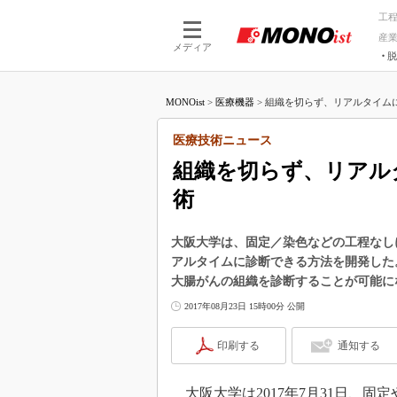
工
産
メディア
脱
つながる技術
AI×技術
MONOist
>
医療機器
>
組織を切らず、リアルタイムに
つながる工場
AI×設備
つながるサービ
Physical
医療技術ニュース
組織を切らず、リアル
術
大阪大学は、固定／染色などの工程なし
アルタイムに診断できる方法を開発した
大腸がんの組織を診断することが可能に
2017年08月23日 15時00分 公開
印刷する
通知する
大阪大学は2017年7月31日、