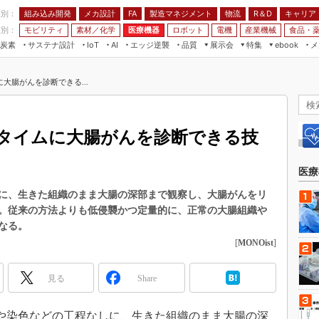
程別：
組み込み開発
メカ設計
製造マネジメント
物流
R＆D
キャリア
FA
業別：
モビリティ
素材／化学
医療機器
ロボット
電機
産業機械
食品・
炭素
サステナ設計
エッジ逆襲
品質
展示会
特集
メ
IoT
AI
ebook
伝承
組み込み開発
CEATEC
読者調査まとめ
編集後記
大腸がんを診断できる...
JIMTOF
保全
メカ設計
つながるクルマ
組込み/エッジ コンピューティング
ス
 AI
製造マネジメント
5G
展＆IoT/5Gソリューション展
VR／AR
FA
タイムに大腸がんを診断できる技
IIFES
モビリティ
フィールドサービス
国際ロボット展
素材／化学
FPGA
医療
ジャパンモビリティショー
組み込み画像技術
に、生きた組織のまま大腸の深部まで観察し、大腸がんをリ
TECHNO-FRONTIER
。従来の方法よりも低侵襲かつ定量的に、正常の大腸組織や
組み込みモデリング
人テク展
なる。
Windows Embedded
[
MONOist
]
スマート工場EXPO
車載ソフト開発
EdgeTech+
見る
Share
ISO26262
日本ものづくりワールド
無償設計ツール
AUTOMOTIVE WORLD
固定や染色などの工程なしに、生きた組織のまま大腸の深