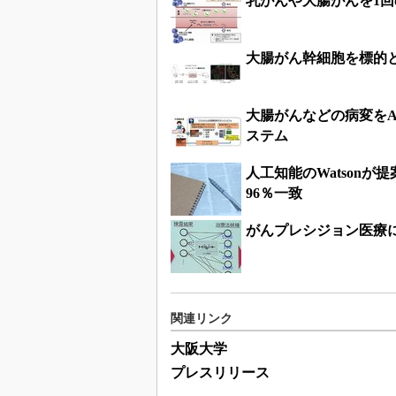
乳がんや大腸がんを1回
大腸がん幹細胞を標的
大腸がんなどの病変をA
ステム
人工知能のWatson
96％一致
がんプレシジョン医療に
関連リンク
大阪大学
プレスリリース