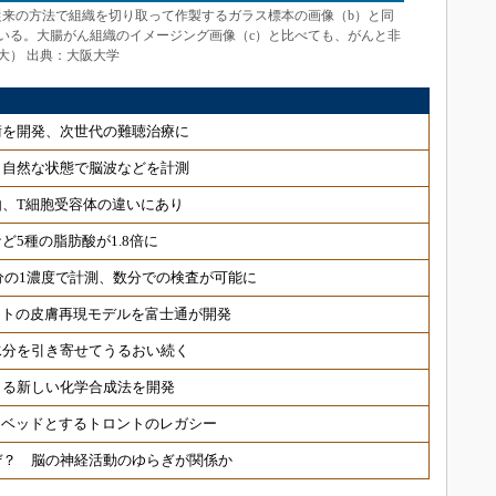
従来の方法で組織を切り取って作製するガラス標本の画像（b）と同
いる。大腸がん組織のイメージング画像（c）と比べても、がんと非
大） 出典：大阪大学
術を開発、次世代の難聴治療に
 自然な状態で脳波などを計測
、T細胞受容体の違いにあり
ど5種の脂肪酸が1.8倍に
分の1濃度で計測、数分での検査が可能に
ヒトの皮膚再現モデルを富士通が開発
水分を引き寄せてうるおい続く
きる新しい化学合成法を開発
トベッドとするトロントのレガシー
ぜ？ 脳の神経活動のゆらぎが関係か