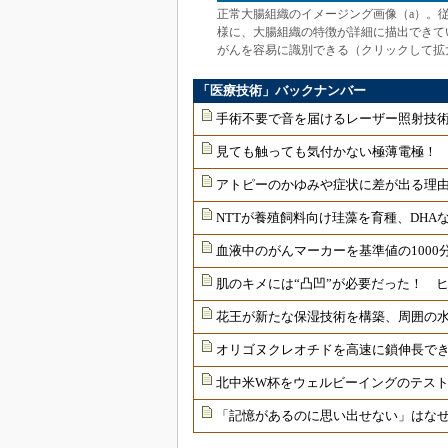
正常大腸組織のイメージング画像（a）。
様に、大腸組織の特徴が詳細に描出できて
がんを容易に識別できる（クリックして拡
「医療技術」バックナンバー
手術不要で音を届けるレーザー照射技
見ても触っても気付かない極薄電極！
アトピーのかゆみや症状に差が出る理由
NTTが養殖飼料向け珪藻を育種、DHAな
血液中のがんマーカーを基準値の1000
肌のキメには“凸凹”が必要だった！ 
花王が新たな保湿技術を構築、周囲の
オリゴヌクレオチドを高速に鎖伸長で
北中米W杯をウェルビーイングのテス
「記憶があるのに思い出せない」はな