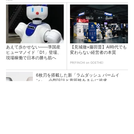
あえて歩かせない――準国産
【見城徹×藤田晋】AI時代でも
ヒューマノイド「D1」登場、
変わらない経営者の本質
現場稼働で日本の勝ち筋へ
PR(FINCHI on GOETHE)
6枚刃を搭載した新「ラムダッシュ パームイ
ン」 小型設計と意匠性をさらに追求
日産が2年ぶり四半期最終黒字、2026年度通期
予想は販売台数減も連結業績は維持