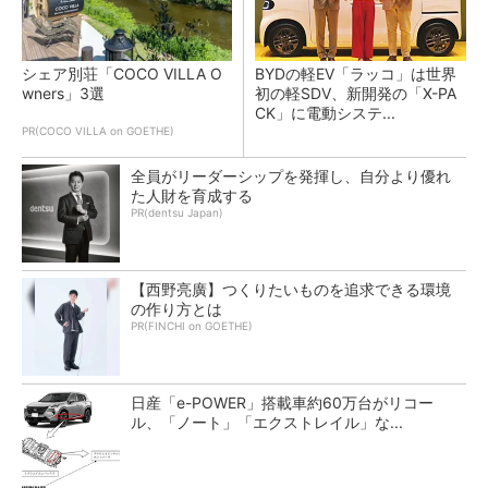
シェア別荘「COCO VILLA O
BYDの軽EV「ラッコ」は世界
wners」3選
初の軽SDV、新開発の「X-PA
CK」に電動システ...
PR(COCO VILLA on GOETHE)
全員がリーダーシップを発揮し、自分より優れ
た人財を育成する
PR(dentsu Japan)
【西野亮廣】つくりたいものを追求できる環境
の作り方とは
PR(FINCHI on GOETHE)
日産「e-POWER」搭載車約60万台がリコー
ル、「ノート」「エクストレイル」な...