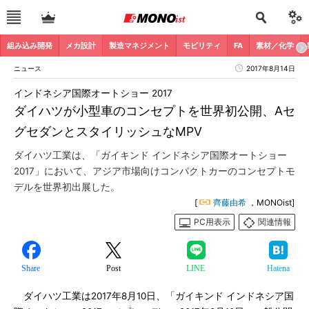
組み込み開発
メカ設計
製造マネジメント
モビリティ
FA
素材／化学
ニュース
2017年8月14日
インドネシア国際オートショー 2017
ダイハツが小型車のコンセプトを世界初公開、Aセ
グセダンとスタイリッシュなMPV
ダイハツ工業は、「ガイキンド インドネシア国際オートショー
2017」において、アジア市場向けコンパクトカーのコンセプトモ
デルを世界初出展した。
[
齊藤由希
，MONOist]
PC用表示
関連情報
Share
Post
LINE
Hatena
ダイハツ工業は2017年8月10日、「ガイキンド インドネシア国