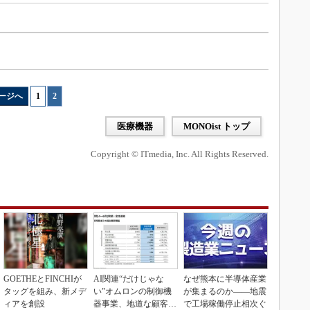
ージへ
1
|
2
医療機器
MONOist トップ
Copyright © ITmedia, Inc. All Rights Reserved.
GOETHEとFINCHIが
AI関連“だけじゃな
なぜ熊本に半導体産業
タッグを組み、新メデ
い”オムロンの制御機
が集まるのか――地震
ィアを創設
器事業、地道な顧客基
で工場稼働停止相次ぐ