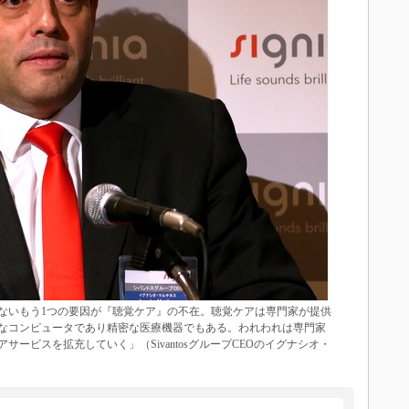
ないもう1つの要因が『聴覚ケア』の不在。聴覚ケアは専門家が提供
なコンピュータであり精密な医療機器でもある。われわれは専門家
ービスを拡充していく」（SivantosグループCEOのイグナシオ・