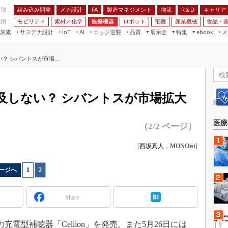
程別：
組み込み開発
メカ設計
製造マネジメント
物流
R＆D
キャリア
FA
業別：
モビリティ
素材／化学
医療機器
ロボット
電機
産業機械
食品・
炭素
サステナ設計
エッジ逆襲
品質
展示会
特集
メ
IoT
AI
ebook
伝承
組み込み開発
CEATEC
読者調査まとめ
編集後記
 シバントスが市場...
JIMTOF
保全
メカ設計
つながるクルマ
組込み/エッジ コンピューティング
ス
 AI
製造マネジメント
5G
展＆IoT/5Gソリューション展
VR／AR
FA
及しない？ シバントスが市場拡大
IIFES
モビリティ
フィールドサービス
国際ロボット展
素材／化学
FPGA
医療
（2/2 ページ）
ジャパンモビリティショー
組み込み画像技術
TECHNO-FRONTIER
[
西坂真人
，
MONOist
]
組み込みモデリング
人テク展
Windows Embedded
ージへ
1
|
2
スマート工場EXPO
車載ソフト開発
EdgeTech+
Share
ISO26262
日本ものづくりワールド
無償設計ツール
AUTOMOTIVE WORLD
充電型補聴器「Cellion」を発売。また5月26日には