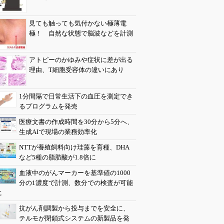
見ても触っても気付かない極薄電
極！ 自然な状態で脳波などを計測
アトピーのかゆみや症状に差が出る
理由、T細胞受容体の違いにあり
1分間隔で日常生活下の血圧を測定でき
るプログラムを発売
医療文書の作成時間を30分から5分へ、
生成AIで現場の業務効率化
NTTが養殖飼料向け珪藻を育種、DHA
など5種の脂肪酸が1.8倍に
血液中のがんマーカーを基準値の1000
分の1濃度で計測、数分での検査が可能
に
抗がん剤調製から投与までを安全に、
テルモが閉鎖式システムの新製品を発