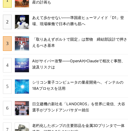
産の計画も
あえて歩かせない――準国産ヒューマノイド「D1」登
場、現場稼働で日本の勝ち筋へ
「取りあえずボルトで固定」は禁物 締結部設計で押さ
えるべき基本
AIがサイバー攻撃――OpenAIやClaudeで相次ぐ事態、
波及リスクは
シリコン量子コンピュータの量産開発へ、インテルの
18Aプロセスを活用
日立建機の新社名「LANDCROS」を世界に発信、大谷
選手がブランドアンバサダー就任
老朽化したポンプの主要部品を金属3Dプリンタで一体