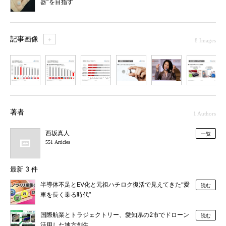
器”を目指す
記事画像
＋
8 Images
1
2
3
4
5
6
7
著者
1 Authors
西坂真人
一覧
551 Articles
最新 3 件
半導体不足とEV化と元祖ハチロク復活で見えてきた“愛
読む
車を長く乗る時代”
国際航業とトラジェクトリー、愛知県の2市でドローン
読む
活用した地方創生