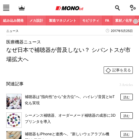
組み込み開発
メカ設計
製造マネジメント
モビリティ
FA
素材／化学
ニュース
2017年5月25日
医療機器ニュース
なぜ日本で補聴器が普及しない？ シバントスが市
場拡大へ
記事を見る
関連記事
3 Articles
補聴器は“指向性”から“全方位”へ、ハイレゾ音質とIoT
読む
化も実現
シーメンス補聴器、オーダーメード補聴器の成形に3D
読む
プリンタを導入
補聴器もiPhoneと連携へ、“新しいウェアラブル機
読む