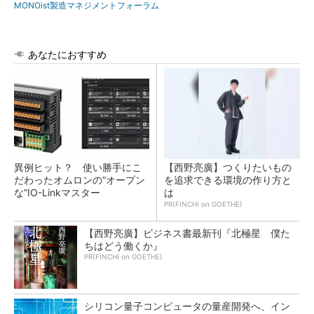
MONOist製造マネジメントフォーラム
あなたにおすすめ
異例ヒット？ 使い勝手にこ
【西野亮廣】つくりたいもの
だわったオムロンの“オープン
を追求できる環境の作り方と
な”IO-Linkマスター
は
PR(FINCHI on GOETHE)
【西野亮廣】ビジネス書最新刊『北極星 僕た
ちはどう働くか』
PR(FINCHI on GOETHE)
シリコン量子コンピュータの量産開発へ、イン