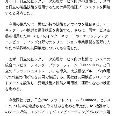
月10日、日立のビッグデータ処理サービス向けの基盤に、シスコ
と日立の製品技術を適用するための共同検証プロジェクトを開始
すると発表した。
今回の協業では、両社が持つ技術とノウハウを融合させ、アー
キテクチャの検討と動作検証を実施する。さらに、同サービス基
盤を活用したIoT（モノのインターネット）や、エッジ／フォグ
コンピューティング分野でのソリューション事業展開を視野に入
れた市場戦略の共同策定についても合意した。
まず、日立のビッグデータ処理サービス向け基盤に、シスコの
統合コンピューティング・プラットフォーム「Cisco UCS」と日
立の「フラッシュストレージ」を導入。大規模なグループ内利用
での性能や信頼性を共同で検証する。両社は共同検証プロジェク
トチームを設置し、要素技術／性能／可用性／運用性などの検証
を進める。
今後両社では、日立のIoTプラットフォーム「Lumada」とシス
コのIoT技術を連携させる取り組みを進める予定だ。IoT機器から
のデータ収集、エッジ／フォグコンピューティングでのデータ処