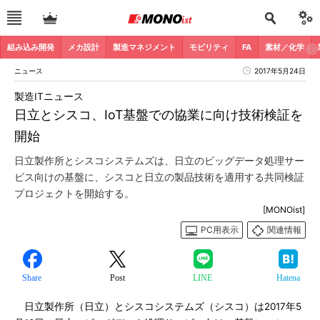
組み込み開発
メカ設計
製造マネジメント
モビリティ
FA
素材／化学
ニュース
2017年5月24日
製造ITニュース
日立とシスコ、IoT基盤での協業に向け技術検証を
開始
日立製作所とシスコシステムズは、日立のビッグデータ処理サー
ビス向けの基盤に、シスコと日立の製品技術を適用する共同検証
プロジェクトを開始する。
[MONOist]
PC用表示
関連情報
Share
Post
LINE
Hatena
日立製作所（日立）とシスコシステムズ（シスコ）は2017年5