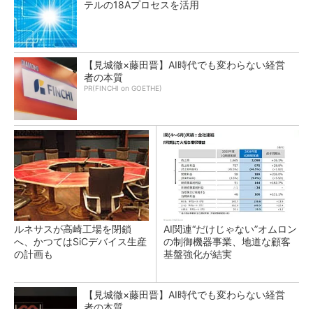
テルの18Aプロセスを活用
【見城徹×藤田晋】AI時代でも変わらない経営
者の本質
PR(FINCHI on GOETHE)
ルネサスが高崎工場を閉鎖
AI関連“だけじゃない”オムロン
へ、かつてはSiCデバイス生産
の制御機器事業、地道な顧客
の計画も
基盤強化が結実
【見城徹×藤田晋】AI時代でも変わらない経営
者の本質