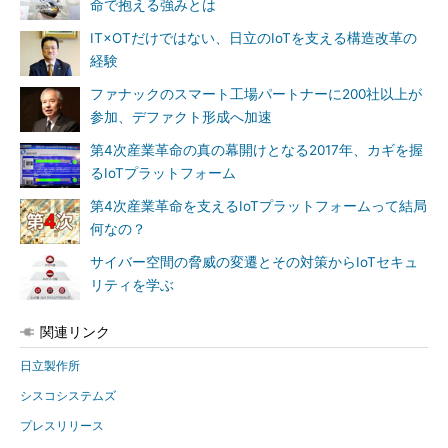
命で抱える強みとは
IT×OTだけではない、日立のIoTを支える構造改革の
経験
ファナックのスマート工場パートナーに200社以上が
参加、デファクト形成へ加速
第4次産業革命の真の幕開けとなる2017年、カギを握
るIoTプラットフォーム
第4次産業革命を支えるIoTプラットフォームって結局
何なの？
サイバー空間の脅威の変遷とその対策からIoTセキュ
リティを学ぶ
関連リンク
日立製作所
シスコシステムズ
プレスリリース