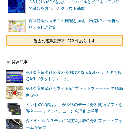
iOS向けのSDKを提供、モバイルとビジネスアプリ
の融合を強化したクラウド基盤
倉庫管理システムの機能を強化、物流KPIの分析や
見える化に対応
過去の連載記事が 272 件あります
関連記事
第4次産業革命の真の幕開けとなる2017年、カギを握
るIoTプラットフォーム
第4次産業革命を支えるIoTプラットフォームって結局
何なの？
インドの宝飾品大手がSASのデータ分析関連ソフトを
導入――サプライチェーン合理化に活用
タイヤ生産システムにAI技術搭載の分析プラットフォ
ームを提供