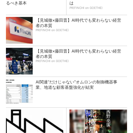
るべき基本
は
PR(FINCHI on GOETHE)
【見城徹×藤田晋】AI時代でも変わらない経営
者の本質
PR(FINCHI on GOETHE)
【見城徹×藤田晋】AI時代でも変わらない経営
者の本質
PR(FINCHI on GOETHE)
AI関連“だけじゃない”オムロンの制御機器事
業、地道な顧客基盤強化が結実