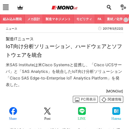
組み込み開発
メカ設計
製造マネジメント
モビリティ
FA
素材／化学
ニュース
2017年5月22日
製造ITニュース
IoT向け分析ソリューション、ハードウェアとソフ
トウェアを統合
米SAS Instituteは米Cisco Systemsと提携し、「Cisco UCSサー
バ」と「SAS Analytics」を統合したIoT向け分析ソリューション
「Cisco SAS Edge-to-Enterprise IoT Analytics Platform」を発
表した。
[MONOist]
PC用表示
関連情報
Share
Post
LINE
Hatena