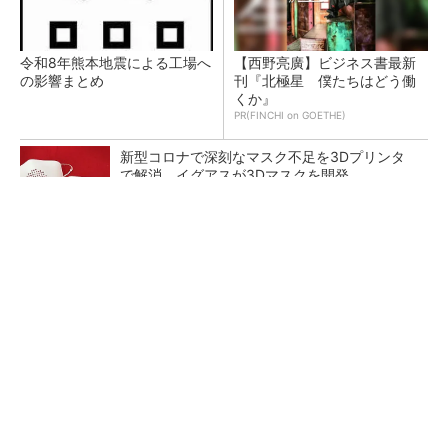
令和8年熊本地震による工場へ
【西野亮廣】ビジネス書最新
の影響まとめ
刊『北極星 僕たちはどう働
くか』
PR(FINCHI on GOETHE)
新型コロナで深刻なマスク不足を3Dプリンタ
で解消、イグアスが3Dマスクを開発
【レベル14】生成AIを味方に、3D CADを使い
こなそう！
狭小な駐車場に、シャープがポールカメラ式製
品発表 市場シェア10％目指す