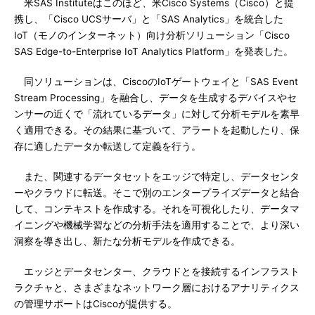
米SAS Instituteはこのほど、米Cisco Systems（Cisco）と提
携し、「Cisco UCSサーバ」と「SAS Analytics」を統合した
IoT（モノのインターネット）向け分析ソリューション「Cisco
SAS Edge-to-Enterprise IoT Analytics Platform」を発表した。
同ソリューションは、CiscoのIoTゲートウェイと「SAS Event
Stream Processing」を融合し、データを生成するデバイスやセ
ンサーの近くで「流れているデータ」に対して分析モデルを素早
く適用できる。その結果に基づいて、アラートを起動したり、保
存に適したデータか転送して定義を行う。
また、関連するデータセットをエッジで特定し、データセンタ
ーやクラウドに転送。そこで別のエンタープライズデータと結合
して、コンテキストを作成する。それを可視化したり、データマ
イニングや機械学習などの分析手法を適用することで、より深い
洞察を導き出し、新たな分析モデルを作成できる。
エッジとデータセンター、クラウドとを接続するインフラスト
ラクチャと、さまざまなネットワーク層におけるアナリティクス
の管理サポートはCiscoが提供する。