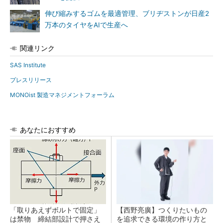
伸び縮みするゴムを最適管理、ブリヂストンが日産2
万本のタイヤをAIで生産へ
関連リンク
SAS Institute
プレスリリース
MONOist 製造マネジメントフォーラム
あなたにおすすめ
「取りあえずボルトで固定」
【西野亮廣】つくりたいもの
は禁物 締結部設計で押さえ
を追求できる環境の作り方と