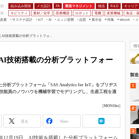
程別：
組み込み開発
メカ設計
製造マネジメント
物流
R＆D
キャリア
FA
業別：
モビリティ
素材／化学
医療機器
ロボット
電機
産業機械
食品・
炭素
サステナ設計
エッジ逆襲
品質
展示会
特集
メ
IoT
AI
ebook
伝承
組み込み開発
CEATEC
読者調査まとめ
編集後記
AI技術搭載の分析プラットフォ...
JIMTOF
保全
メカ設計
つながるクルマ
組込み/エッジ コンピューティング
ス
 AI
製造マネジメント
5G
展＆IoT/5Gソリューション展
VR／AR
FA
AI技術搭載の分析プラットフォー
IIFES
モビリティ
フィールドサービス
国際ロボット展
素材／化学
FPGA
製造
ジャパンモビリティショー
組み込み画像技術
載した分析プラットフォーム「SAS Analytics for IoT」をブリヂス
TECHNO-FRONTIER
技能員のノウハウを機械学習でモデリングし、生産工程を適
組み込みモデリング
人テク展
Windows Embedded
[
MONOist
]
スマート工場EXPO
車載ソフト開発
EdgeTech+
見る
Share
ISO26262
日本ものづくりワールド
無償設計ツール
AUTOMOTIVE WORLD
S）は2016年12月19日、AI技術を搭載した分析プラットフォーム