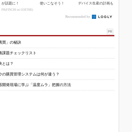
が話題に！
使いこなそう！
デバイス生産の計画も
PR(FINCHI on GOETHE)
Recommended by
PR
購買」の秘訣
務課題チェックリスト
訣とは？
ウの購買管理システムは何が違う？
器開発現場に学ぶ「温度ムラ」把握の方法