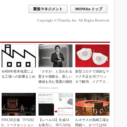
製造マネジメント
MONOist トップ
Copyright © ITmedia, Inc. All Rights Reserved.
令和8年熊本地震によ
「さすが」と言われる
新型コロナで深刻なマ
る工場への影響まとめ
驚きや感動を。新しい
スク不足を3Dプリン
価値を生む電通の挑戦
タで解消、イグアスが
3Dマスクを開発
PR(dentsu Japan)
FINCHI主催「IVS202
【レベル14】生成AI
ルネサスが高崎工場を
6」トークセッション
を味方に、3D CADを
閉鎖へ、かつてはSiC