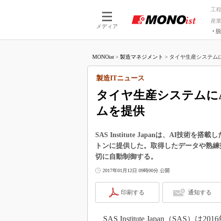
工
産
メディア
脱
つながる技術
AI×技術
MONOist
>
製造マネジメント
>
タイヤ生産システムに
つながる工場
AI×設備
つながるサービ
Physical
製造ITニュース
タイヤ生産システムに
ムを提供
SAS Institute Japanは、AI技術を搭
トンに提供した。取得したデータや熟練
切に自動制御する。
2017年01月12日 09時00分 公開
印刷する
通知する
SAS Institute Japan（SA