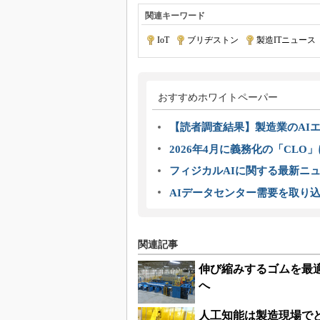
関連キーワード
IoT
|
ブリヂストン
|
製造ITニュース
おすすめホワイトペーパー
【読者調査結果】製造業のAI
2026年4月に義務化の「CL
フィジカルAIに関する最新ニュー
AIデータセンター需要を取り
関連記事
伸び縮みするゴムを最適
へ
人工知能は製造現場で