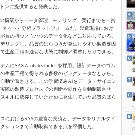
3Dプリンタ
産業オープンネット展
」をブリヂストンに提供すると発表した。
デジタルツインとCAE
Tは、システムの構築からデータ管理、モデリング、実行までを一貫
S＆OP
ターネット）分析プラットフォームだ。製造現場におけ
インダストリー4.0
技能員の持つノウハウのデータ化などに対応している。
イノベーション
モデリングし、品質のばらつきが発生しやすい製造要因
製造業ビッグデータ
して生産工程を適切な状態に制御／調整したりできる。
メイドインジャパン
S Analytics for IoTを採用。設計データやゴム
植物工場
ヤの生産工程で得られる多数のビッグデータなどから、
知財マネジメント
自動学習させる。この学習済みAIをデータ・サイエン
海外生産
に実際の製造プロセスでの判断や動作を自動制御させ
グローバル設計・開発
のスキルに依存していたために発生していた品質のばら
制御セキュリティ
新型コロナへの対応
スにおけるSASの豊富な実績と、データをリアルタイ
アクションまで自動制御できる点を評価した。