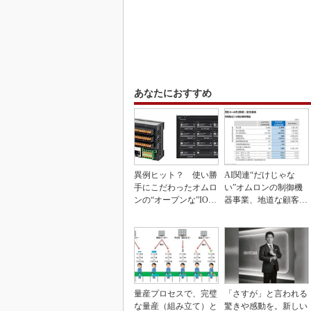
あなたにおすすめ
異例ヒット？ 使い勝
AI関連“だけじゃな
手にこだわったオムロ
い”オムロンの制御機
ンの“オープンな”IO-L
器事業、地道な顧客基
inkマスター
盤強化が結実
量産プロセスで、完璧
「さすが」と言われる
な量産（組み立て）と
驚きや感動を。新しい