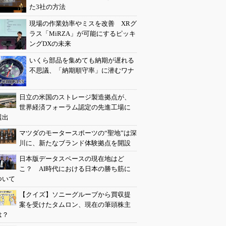
た3社の方法
現場の作業効率やミスを改善 XRグ
ラス「MiRZA」が可能にするピッキ
ングDXの未来
いくら部品を集めても納期が遅れる
不思議、「納期順守率」に潜むワナ
日立の米国のストレージ製造拠点が、
世界経済フォーラム認定の先進工場に
選出
マツダのモータースポーツの“聖地”は深
川に、新たなブランド体験拠点を開設
日本版データスペースの現在地はど
こ？ AI時代における日本の勝ち筋に
ついて
【クイズ】ソニーグループから買収提
案を受けたタムロン、現在の筆頭株主
は？