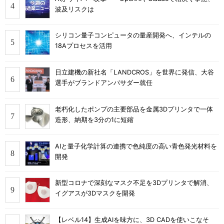
波及リスクは
シリコン量子コンピュータの量産開発へ、インテルの
18Aプロセスを活用
日立建機の新社名「LANDCROS」を世界に発信、大谷
選手がブランドアンバサダー就任
老朽化したポンプの主要部品を金属3Dプリンタで一体
造形、納期を3分の1に短縮
AIと量子化学計算の連携で色純度の高い青色発光材料を
開発
新型コロナで深刻なマスク不足を3Dプリンタで解消、
イグアスが3Dマスクを開発
【レベル14】生成AIを味方に、3D CADを使いこなそ