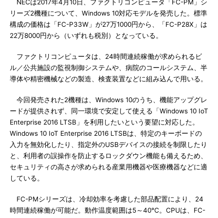
NECは2017年4月10日、ファクトリコンピュータ「FC-PM」シ
リーズ2機種について、Windows 10対応モデルを発売した。標準
構成の価格は「FC-P33W」が27万1000円から、「FC-P28X」は
22万8000円から（いずれも税別）となっている。
ファクトリコンピュータは、24時間連続稼働が求められるビ
ル／公共施設の監視制御システムや、病院のコールシステム、半
導体や精密機械などの製造、検査装置などに組み込んで用いる。
今回発売された2機種は、Windows 10のうち、機能アップグレ
ードが提供されず、同一環境で安定して使える「Windows 10 IoT
Enterprise 2016 LTSB」を利用したいという要望に対応した。
Windows 10 IoT Enterprise 2016 LTSBは、特定のキーボードの
入力を無効化したり、指定外のUSBデバイスの接続を制限したり
と、利用者の誤操作を防止するロックダウン機能も備えるため、
セキュリティの高さが求められる産業用機器や医療機器などに適
している。
FC-PMシリーズは、冷却効率を考慮した部品配置により、24
時間連続稼働が可能だ。動作温度範囲は5～40℃。CPUは、FC-