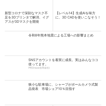
新型コロナで深刻なマスク不
【レベル14】生成AIを味方
足を3Dプリンタで解消、イグ
に、3D CADを使いこなそう！
アスが3Dマスクを開発
令和8年熊本地震による工場への影響まとめ
SNSアカウントを着実に成長。実はみんなココ
使ってます。
PR(Dreaw合同会社)
狭小な駐車場に、シャープがポールカメラ式製
品発表 市場シェア10％目指す