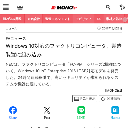
組み込み開発
メカ設計
製造マネジメント
モビリティ
FA
素材／化学
ニュース
2017年5月22日
FAニュース
Windows 10対応のファクトリコンピュータ、製造
装置に組み込み
NECは、ファクトリコンピュータ「FC-PM」シリーズ2機種につ
いて、Windows 10 IoT Enterprise 2016 LTSB対応モデルを発売
した。24時間連続稼働で、高いセキュリティが求められるシス
テムや機器に適している。
[MONOist]
PC用表示
関連情報
Share
Post
LINE
Hatena