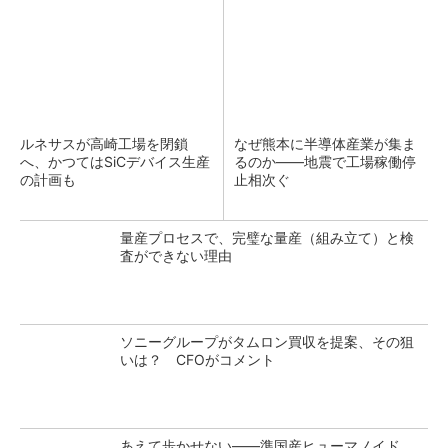
ルネサスが高崎工場を閉鎖
なぜ熊本に半導体産業が集ま
へ、かつてはSiCデバイス生産
るのか――地震で工場稼働停
の計画も
止相次ぐ
量産プロセスで、完璧な量産（組み立て）と検
査ができない理由
ソニーグループがタムロン買収を提案、その狙
いは？ CFOがコメント
あえて歩かせない――準国産ヒューマノイド