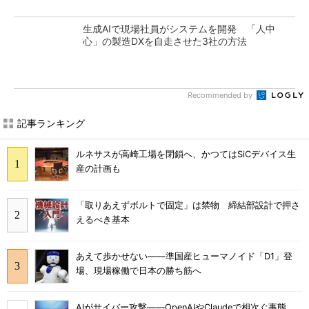
生成AIで現場社員がシステムを開発 「人中
心」の製造DXを自走させた3社の方法
Recommended by
記事ランキング
ルネサスが高崎工場を閉鎖へ、かつてはSiCデバイス生
産の計画も
「取りあえずボルトで固定」は禁物 締結部設計で押さ
えるべき基本
あえて歩かせない――準国産ヒューマノイド「D1」登
場、現場稼働で日本の勝ち筋へ
AIがサイバー攻撃――OpenAIやClaudeで相次ぐ事態、