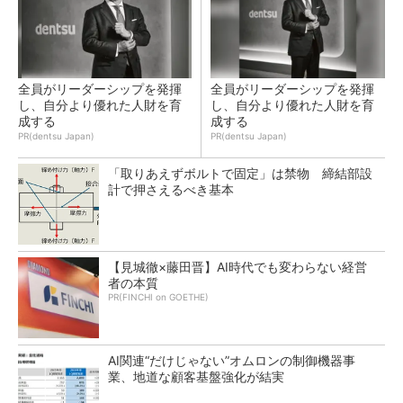
全員がリーダーシップを発揮
全員がリーダーシップを発揮
し、自分より優れた人財を育
し、自分より優れた人財を育
成する
成する
PR(dentsu Japan)
PR(dentsu Japan)
「取りあえずボルトで固定」は禁物 締結部設
計で押さえるべき基本
【見城徹×藤田晋】AI時代でも変わらない経営
者の本質
PR(FINCHI on GOETHE)
AI関連“だけじゃない”オムロンの制御機器事
業、地道な顧客基盤強化が結実