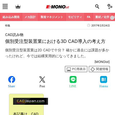
組み込み開発
メカ設計
製造マネジメント
モビリティ
FA
素材／化学
特集
2017年2月24日
CAD読み物
個別受注型装置業における3D CAD導入の考え方
個別受注型装置業は2D CADで十分？ 確かに過去には課題が多か
ったけれど、今では結構実用的になってきました。
[MONOist]
PC用表示
関連情報
Share
Post
LINE
Hatena
本記事は、CAD