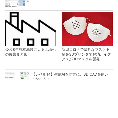
令和8年熊本地震による工場へ
新型コロナで深刻なマスク不
の影響まとめ
足を3Dプリンタで解消、イグ
アスが3Dマスクを開発
【レベル14】生成AIを味方に、3D CADを使い
こなそう！
【見城徹×藤田晋】AI時代でも変わらない経営
者の本質
PR(FINCHI on GOETHE)