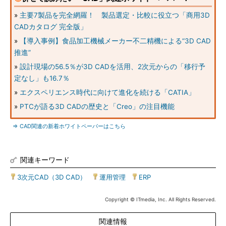
»
主要7製品を完全網羅！ 製品選定・比較に役立つ「商用3D
CADカタログ 完全版」
»
【導入事例】食品加工機械メーカー不二精機による“3D CAD
推進”
»
設計現場の56.5％が3D CADを活用、2次元からの「移行予
定なし」も16.7％
»
エクスペリエンス時代に向けて進化を続ける「CATIA」
»
PTCが語る3D CADの歴史と「Creo」の注目機能
⇒ CAD関連の新着ホワイトペーパーはこちら
関連キーワード
3次元CAD（3D CAD）
|
運用管理
|
ERP
Copyright © ITmedia, Inc. All Rights Reserved.
関連情報