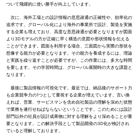
ついて飛躍的に使い勝手が向上しています。
次に、海外工場との設計情報の意思疎通の正確性や、効率化の
追求です。グローバル化により海外の事業所で設計、製造を実施
する企業も増えており、高度な意思疎通が必要となりますが図面
より3Dモデルの方が正確に早く構造の意図や形状情報を伝える
ことができます。図面を利用する場合、三面図から実際の形状を
想像する能力が必要となります。その能力を養成するには、理論
と実践を繰り返すことが必要ですが、この作業には、多大な時間
を要します。その学習時間は、グローバル展開時の大きな課題と
なります。
最後に製品情報の可視化です。最近では、納品後のサポート力
も企業競争力の1つとして重視する企業が増えています。言い換
えれば、営業、サービスマンを含め自社製品の理解を深めた状態
で業務を遂行せねばならないということです。このためには設計
部門以外の社員が設計成果物に対する理解をより深めることが重
要となります。この解決手段として製品開発の3D化が検討され
ていると理解しております。