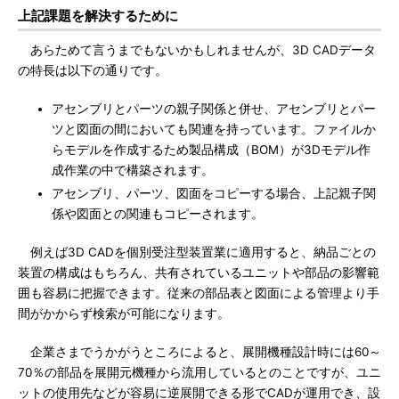
上記課題を解決するために
あらためて言うまでもないかもしれませんが、3D CADデータ
の特長は以下の通りです。
アセンブリとパーツの親子関係と併せ、アセンブリとパー
ツと図面の間においても関連を持っています。ファイルか
らモデルを作成するため製品構成（BOM）が3Dモデル作
成作業の中で構築されます。
アセンブリ、パーツ、図面をコピーする場合、上記親子関
係や図面との関連もコピーされます。
例えば3D CADを個別受注型装置業に適用すると、納品ごとの
装置の構成はもちろん、共有されているユニットや部品の影響範
囲も容易に把握できます。従来の部品表と図面による管理より手
間がかからず検索が可能になります。
企業さまでうかがうところによると、展開機種設計時には60～
70％の部品を展開元機種から流用しているとのことですが、ユニ
ットの使用先などが容易に逆展開できる形でCADが運用でき、設