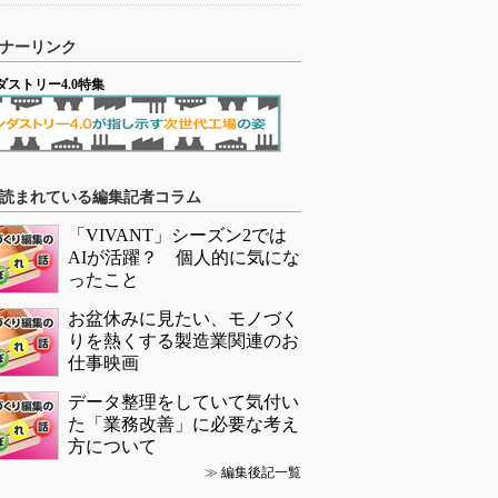
ナーリンク
ダストリー4.0特集
読まれている編集記者コラム
「VIVANT」シーズン2では
AIが活躍？ 個人的に気にな
ったこと
お盆休みに見たい、モノづく
りを熱くする製造業関連のお
仕事映画
データ整理をしていて気付い
た「業務改善」に必要な考え
方について
≫
編集後記一覧