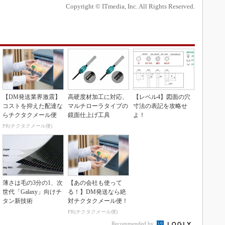
Copyright © ITmedia, Inc. All Rights Reserved.
【DM発送業界激震】
高硬度材加工に対応、
【レベル4】図面の穴
コストを抑えた配達な
マルチローラタイプの
寸法の表記を攻略せ
らチクタクメール便
鏡面仕上げ工具
よ！
PR(チクタクメール便)
薄さは毛の3分の1、次
【あの会社も使って
世代「Galaxy」向けチ
る！】DM発送なら絶
タン新技術
対チクタクメール便！
PR(チクタクメール便)
Recommended by