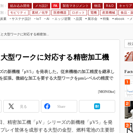
程別：
組み込み開発
メカ設計
製造マネジメント
物流
R＆D
キャリア
FA
業別：
モビリティ
素材／化学
医療機器
ロボット
電機
産業機械
食品・
炭素
サステナ設計
エッジ逆襲
品質
展示会
特集
メ
IoT
AI
ebook
伝承
組み込み開発
CEATEC
読者調査まとめ
編集後記
と大型ワークに対応する精密加...
JIMTOF
保全
メカ設計
つながるクルマ
組込み/エッジ コンピューティング
ス
 AI
製造マネジメント
5G
展＆IoT/5Gソリューション展
VR／AR
FA
と大型ワークに対応する精密加工機
IIFES
モビリティ
フィールドサービス
国際ロボット展
素材／化学
FPGA
ズの新機種「μV5」を発表した。従来機種の加工精度を継承し
Fac
ジャパンモビリティショー
を拡張。微細な加工を要する大型ワークをμmレベルの精度で
組み込み画像技術
TECHNO-FRONTIER
組み込みモデリング
[
MONOist
]
人テク展
Windows Embedded
スマート工場EXPO
見る
Share
車載ソフト開発
EdgeTech+
ISO26262
日本ものづくりワールド
6日、精密加工機「μV」シリーズの新機種「μV5」を発
無償設計ツール
スプレイ筐体を成形する大型の金型、燃料電池の主要部
AUTOMOTIVE WORLD