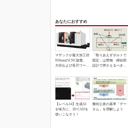
あなたにおすすめ
マザックが最大加工径
「取りあえずボルトで
910mmのCNC旋盤、
固定」は禁物 締結部
大径および長尺ワーク
設計で押さえるべき基
向け
本
【レベル14】生成AI
幾何公差の基準「デー
を味方に、3D CADを
タム」を理解しよう
使いこなそう！