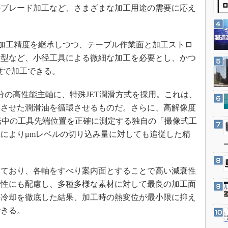
3Dプリンタ
のブレード加工など、さまざまな加工用途の需要に応え
産業オープンネット展
デジタルツインとCAE
S＆OP
1の加工精度を継承しつつ、テーブル作業面と加工ストロ
インダストリー4.0
金型など、小径工具による微細な加工を必要とし、かつ
イノベーション
度で加工できる。
製造業ビッグデータ
の高性能主軸に、特殊JET潤滑方式を採用。これは、
メイドインジャパン
調させた潤滑油を循環させるものだ。さらに、高解像度
植物工場
転中の工具先端位置を正確に測定する独自の「撮像式工
知財マネジメント
によりμmレベルの切り込み量に対しても追従した精
海外生産
グローバル設計・開発
ており、各軸をすべり案内面とすることで高い減衰性
制御セキュリティ
剛性にも配慮し、多種多様な素材に対して最良の加工面
新型コロナへの対応
の冷却を徹底した結果、加工時の熱変位が最小限に抑え
できる。