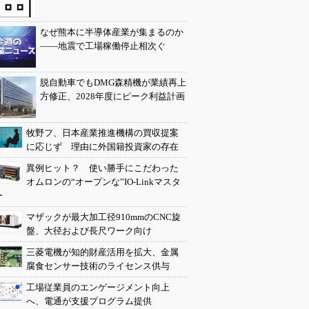
なぜ熊本に半導体産業が集まるのか
――地震で工場稼働停止相次ぐ
脱自動車でもDMG森精機が業績再上
方修正、2028年度にピーク利益計画
牧野フ、日本産業推進機構の買収提案
に応じず 理由に外国籍投資家の存在
異例ヒット？ 使い勝手にこだわった
オムロンの“オープンな”IO-Linkマスタ
ー
マザックが最大加工径910mmのCNC旋
盤、大径および長尺ワーク向け
三菱電機が知的財産活用を拡大、金属
腐食センサー技術のライセンス供与
工場従業員のエンゲージメント向上
へ、電通が支援プログラム提供