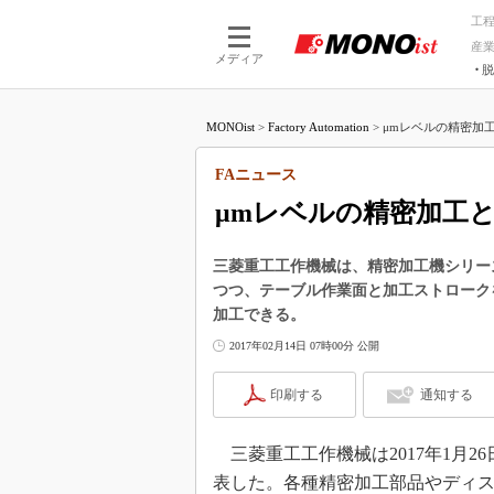
工
産
メディア
脱
つながる技術
AI×技術
MONOist
>
Factory Automation
>
μmレベルの精密加工
つながる工場
AI×設備
つながるサービ
Physical
FAニュース
μmレベルの精密加工
三菱重工工作機械は、精密加工機シリー
つつ、テーブル作業面と加工ストローク
加工できる。
2017年02月14日 07時00分 公開
印刷する
通知する
三菱重工工作機械は2017年1月2
表した。各種精密加工部品やディ