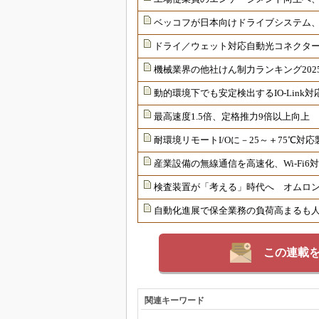
ベッコフが日本向けドライブシステム
ドライ／ウェット対応自動光コネクター
機械業界の他社けん制力ランキング202
動的環境下でも安定検出するIO-Link
最高速度1.5倍、定格推力9倍以上向上
耐環境リモートI/Oに－25～＋75℃
産業設備の無線通信を高速化、Wi-Fi
検査装置が「考える」時代へ オムロンが
自動化進展で保全業務の負荷高まるも
この連載
関連キーワード