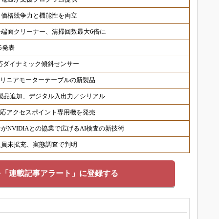
、価格競争力と機能性を両立
端面クリーナー、清掃回数最大6倍に
5発表
対応ダイナミック傾斜センサー
 リニアモーターテーブルの新製品
対応製品追加、デジタル入出力／シリアル
6対応アクセスポイント専用機を発売
NVIDIAとの協業で広げるAI検査の新技術
人員未拡充、実態調査で判明
を「連載記事アラート」に登録する