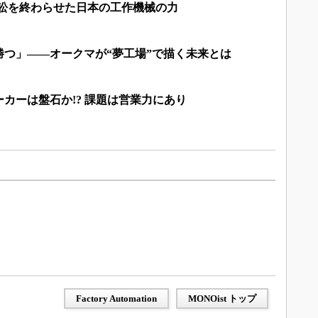
訴訟を終わらせた日本の工作機械の力
勝つ」――オークマが“夢工場”で描く未来とは
カーは盤石か!? 課題は営業力にあり
Factory Automation
MONOist トップ