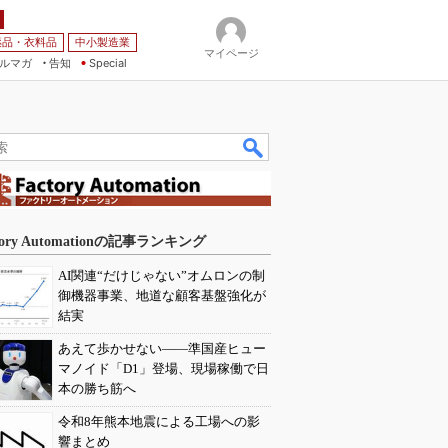
薬品・衣料品
中小製造業
マイページ
ルマガ
告知
Special
tory Automationの記事ランキング
AI関連“だけじゃない”オムロンの制
御機器事業、地道な顧客基盤強化が
結実
あえて歩かせない――準国産ヒュー
マノイド「D1」登場、現場稼働で日
本の勝ち筋へ
令和8年熊本地震による工場への影
響まとめ