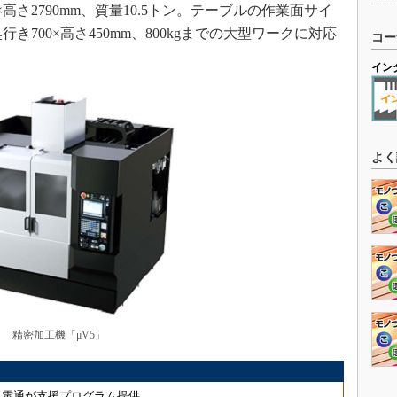
×高さ2790mm、質量10.5トン。テーブルの作業面サイ
×奥行き700×高さ450mm、800kgまでの大型ワークに対応
コー
イン
よく
精密加工機「μV5」
、電通が支援プログラム提供