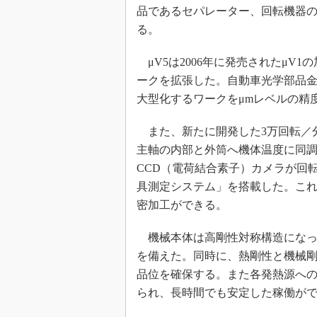
品であるセパレーター、回転機器
る。
μV5は2006年に発売されたμV
ークを拡張した。自動車光学部品
大型化するワークをμmレベルの精
また、新たに開発した3万回転／分
主軸の内部と外筒へ機体温度に同
CCD（電荷結合素子）カメラが回
具測定システム」を搭載した。これ
密加工ができる。
機械本体は高剛性対称構造になっ
を備えた。同時に、熱剛性と機械
品位を確保する。また各発熱源へ
られ、長時間でも安定した稼働が