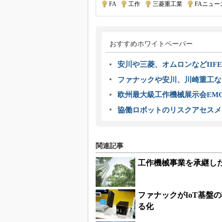
FA
|
工作
|
三菱重工業
|
FAニュー
おすすめホワイトペーパー
安川や三菱、オムロンなどIIFE
ファナックや安川、川崎重工な
欧州最大級工作機械展示会EMO
協働ロボットのリスクアセスメ
関連記事
工作機械事業を承継し
ファナックがIoT基盤の
る化