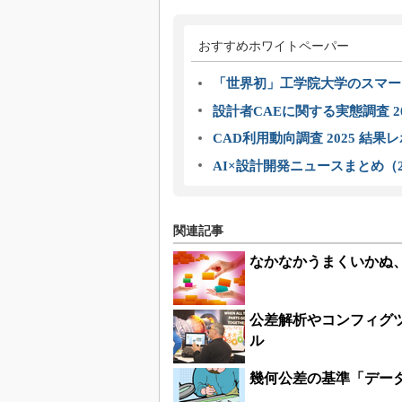
おすすめホワイトペーパー
「世界初」工学院大学のスマー
設計者CAEに関する実態調査 2
CAD利用動向調査 2025 結果
AI×設計開発ニュースまとめ（2
関連記事
なかなかうまくいかぬ
公差解析やコンフィグツ
ル
幾何公差の基準「デー