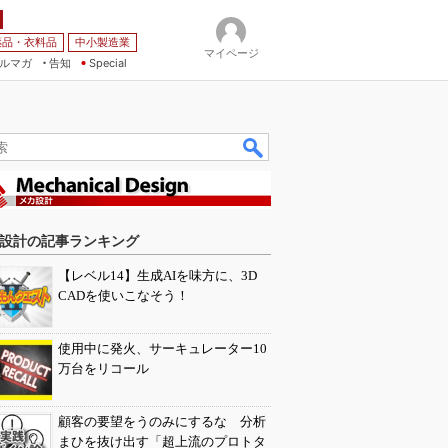
薬品・衣料品
中小製造業
マイページ
ルマガ
告知
Special
設計の記事ランキング
【レベル14】生成AIを味方に、3D
CADを使いこなそう！
使用中に発火、サーキュレーター10
万台をリコール
顧客の要望をうのみにするな 分析
まひを抜け出す「超上流のプロトタ