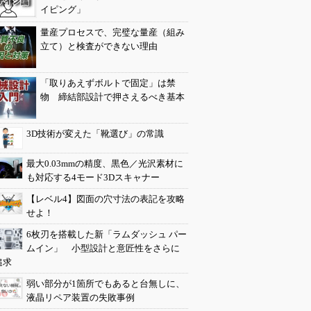
イピング」
量産プロセスで、完璧な量産（組み
立て）と検査ができない理由
「取りあえずボルトで固定」は禁
物 締結部設計で押さえるべき基本
3D技術が変えた「靴選び」の常識
最大0.03mmの精度、黒色／光沢素材に
も対応する4モード3Dスキャナー
【レベル4】図面の穴寸法の表記を攻略
せよ！
6枚刃を搭載した新「ラムダッシュ パー
ムイン」 小型設計と意匠性をさらに
追求
弱い部分が1箇所でもあると台無しに、
液晶リペア装置の失敗事例