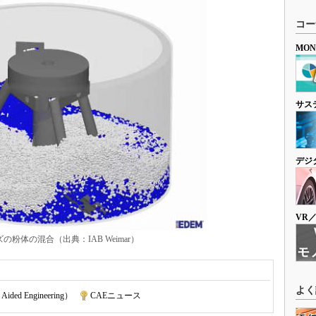
コー
MO
サス
デジ
VR
粉体の混合（出典：IAB Weimar）
よく
Aided Engineering）
|
CAEニュース