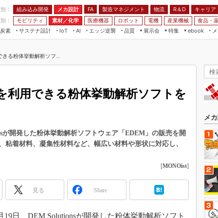
程別：
組み込み開発
メカ設計
製造マネジメント
物流
R＆D
キャリア
FA
業別：
モビリティ
素材／化学
医療機器
ロボット
電機
産業機械
食品・
炭素
サステナ設計
エッジ逆襲
品質
展示会
特集
メ
IoT
AI
ebook
伝承
組み込み開発
CEATEC
読者調査まとめ
編集後記
きる粉体挙動解析ソフ...
JIMTOF
保全
メカ設計
つながるクルマ
組込み/エッジ コンピューティング
ス
 AI
製造マネジメント
5G
展＆IoT/5Gソリューション展
VR／AR
FA
を利用できる粉体挙動解析ソフトを
IIFES
モビリティ
フィールドサービス
国際ロボット展
素材／化学
FPGA
メカ
ジャパンモビリティショー
組み込み画像技術
ionsが開発した粉体挙動解析ソフトウェア「EDEM」の販売を開
TECHNO-FRONTIER
、粘着材料、凝集性材料など、幅広い材料や形状に対応し、
組み込みモデリング
人テク展
Windows Embedded
[
MONOist
]
スマート工場EXPO
車載ソフト開発
EdgeTech+
見る
Share
ISO26262
日本ものづくりワールド
無償設計ツール
AUTOMOTIVE WORLD
9日、DEM Solutionsが開発した粉体挙動解析ソフト