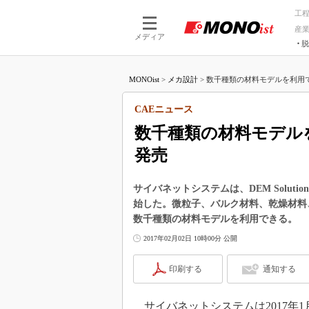
工
産
メディア
脱
つながる技術
AI×技術
MONOist
>
メカ設計
>
数千種類の材料モデルを利用で
つながる工場
AI×設備
つながるサービ
Physical
CAEニュース
数千種類の材料モデル
発売
サイバネットシステムは、DEM Solut
始した。微粒子、バルク材料、乾燥材料
数千種類の材料モデルを利用できる。
2017年02月02日 10時00分 公開
印刷する
通知する
サイバネットシステムは2017年1月1