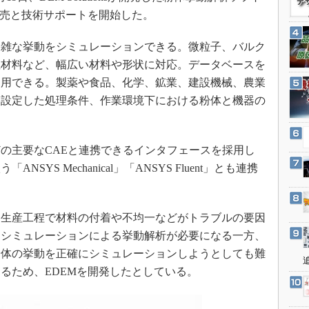
3Dプリンタ
産業オープンネット展
販売と技術サポートを開始した。
デジタルツインとCAE
雑な挙動をシミュレーションできる。微粒子、バルク
S＆OP
性材料など、幅広い材料や形状に対応。データベースを
インダストリー4.0
利用できる。製薬や食品、化学、鉱業、建設機械、農業
イノベーション
、設定した処理条件、作業環境下における粉体と機器の
製造業ビッグデータ
メイドインジャパン
の主要なCAEと連携できるインタフェースを採用し
植物工場
YS Mechanical」「ANSYS Fluent」とも連携
知財マネジメント
海外生産
生産工程で材料の付着や不均一などがトラブルの要因
グローバル設計・開発
はシミュレーションによる挙動解析が必要になる一方、
制御セキュリティ
粉体の挙動を正確にシミュレーションしようとしても難
新型コロナへの対応
るため、EDEMを開発したとしている。