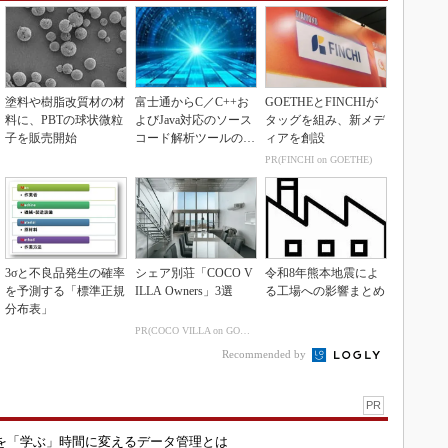
塗料や樹脂改質材の材
富士通からC／C++お
GOETHEとFINCHIが
料に、PBTの球状微粒
よびJava対応のソース
タッグを組み、新メデ
子を販売開始
コード解析ツールの資
ィアを創設
産を取得
PR(FINCHI on GOETHE)
3σと不良品発生の確率
シェア別荘「COCO V
令和8年熊本地震によ
を予測する「標準正規
ILLA Owners」3選
る工場への影響まとめ
分布表」
PR(COCO VILLA on GOETHE)
Recommended by
PR
を「学ぶ」時間に変えるデータ管理とは