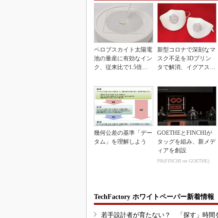
ペロブスカイト太陽電
新型コロナで深刻なマ
池の量産に有効なイン
スク不足を3Dプリン
ク、従来比で1.5倍の
タで解消、イグアスが
性能向上
3Dマスクを開発
幾何公差の基準「デー
GOETHEとFINCHIが
タム」を理解しよう
タッグを組み、新メデ
ィアを創設
PR(FINCHI on GOETHE)
TechFactory ホワイトペーパー新着情報
若手設計者が育たない？ 「探す」時間