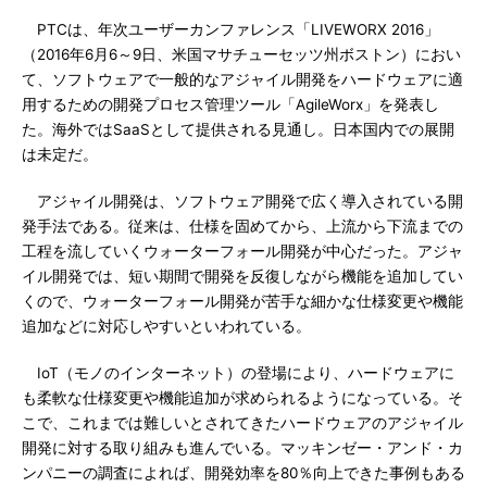
PTCは、年次ユーザーカンファレンス「LIVEWORX 2016」
（2016年6月6～9日、米国マサチューセッツ州ボストン）におい
て、ソフトウェアで一般的なアジャイル開発をハードウェアに適
用するための開発プロセス管理ツール「AgileWorx」を発表し
た。海外ではSaaSとして提供される見通し。日本国内での展開
は未定だ。
アジャイル開発は、ソフトウェア開発で広く導入されている開
発手法である。従来は、仕様を固めてから、上流から下流までの
工程を流していくウォーターフォール開発が中心だった。アジャ
イル開発では、短い期間で開発を反復しながら機能を追加してい
くので、ウォーターフォール開発が苦手な細かな仕様変更や機能
追加などに対応しやすいといわれている。
IoT（モノのインターネット）の登場により、ハードウェアに
も柔軟な仕様変更や機能追加が求められるようになっている。そ
こで、これまでは難しいとされてきたハードウェアのアジャイル
開発に対する取り組みも進んでいる。マッキンゼー・アンド・カ
ンパニーの調査によれば、開発効率を80％向上できた事例もある