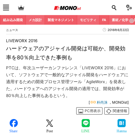
組み込み開発
メカ設計
製造マネジメント
モビリティ
FA
素材／化学
ニュース
2016年6月22日
LIVEWORX 2016
ハードウェアのアジャイル開発は可能か、開発効
率を80％向上できた事例も
PTCは、年次ユーザーカンファレンス「LIVEWORX 2016」にお
いて、ソフトウェアで一般的なアジャイル開発をハードウェアに
適用するための開発プロセス管理ツール「AgileWorx」を発表し
た。ハードウェアへのアジャイル開発の適用では、開発効率が
80％向上した事例もあるという。
[
朴尚洙
，MONOist]
PC用表示
関連情報
Share
Post
LINE
Hatena