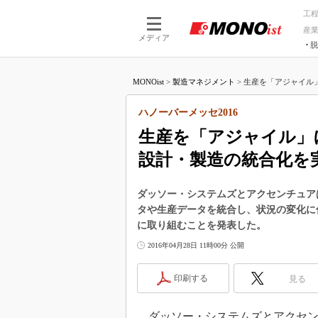
工
産
メディア
脱
つながる技術
AI×技術
MONOist
>
製造マネジメント
>
生産を「アジャイル」
つながる工場
AI×設備
つながるサービ
Physical
ハノーバーメッセ2016
生産を「アジャイル」
設計・製造の統合化を
ダッソー・システムズとアクセンチュアは
タや生産データを統合し、状況の変化に
に取り組むことを発表した。
2016年04月28日 11時00分 公開
印刷する
見る
ダッソー・システムズとアクセンチュア