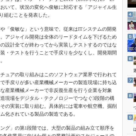
3Dプリンタ
産業オープンネット展
において、状況の変化へ俊敏に対応する「アジャイル生
デジタルツインとCAE
取り組むことを発表した。
S＆OP
や「俊敏な」という意味で、従来はITシステムの開発
インダストリー4.0
る。アジャイル開発は全体のリードタイムを下げるため
イノベーション
アの設計全てが終わってから実装しテストするのではな
製造業ビッグデータ
実装・テストを行うことで手戻りを少なくし、開発期間
メイドインジャパン
る。
植物工場
チュアの取り組みはこのソフトウェア業界で行われて
知財マネジメント
模で手戻りが多い産業機械メーカーの製造現場に持ち込
海外生産
模な産業機械メーカーで非反復生産を行う企業を対象
グローバル設計・開発
造現場をデジタル・テクノロジーでつなぐ3段階の構
制御セキュリティ
、その実装に取り組む。具体的には電車や航空機、掘削
タム化されている製品の製造である。
新型コロナへの対応
ング」の第1段階では、大型の製品の組み立て順序を
の各作業員に向けた個々の業務計画やスケジュールの