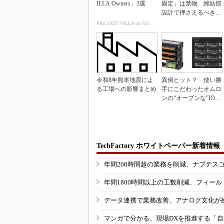
ILLA Owners」3選
固定」は禁物 締結部
設計で押さえるべき基
本
PR(COCO VILLA on GOETHE)
令和8年熊本地震によ
異例ヒット？ 使い勝
る工場への影響まとめ
手にこだわったオムロ
ンの“オープンな”IO-L
inkマスター
TechFactory ホワイトペーパー新着情報
年間200時間超の業務を削減、ナブテス
年間1800時間以上の工数削減、フィー
データ連携で業務改善、アナログ文化が
マンガで分かる、現場DXを推進する「