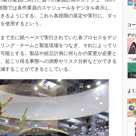
段階では各作業員のスケジュールをデジタル表示し、
できるようにする。これら各段階の策定や実行に、ダッ
ンを使用するという。
コー
デジ
まで主に紙ベースで実行されていた各プロセスをデジ
アリング・チームと製造現場をつなぎ、それによってリ
を可能とする。製品や組立計画に何らかの変更が必要と
「つ
に、起こり得る事態への洞察やリスク分析などができる
削減することができるとしている。
よく