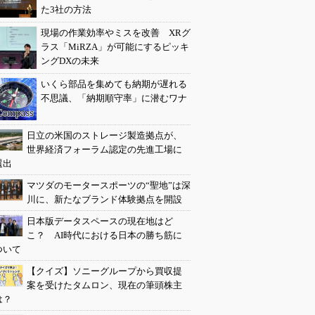
た3社の方法
現場の作業効率やミスを改善 XRグ
ラス「MiRZA」が可能にするピッキ
ングDXの未来
いくら部品を集めても納期が遅れる
不思議、「納期順守率」に潜むワナ
日立の米国のストレージ製造拠点が、
世界経済フォーラム認定の先進工場に
選出
マツダのモータースポーツの“聖地”は深
川に、新たなブランド体験拠点を開設
日本版データスペースの現在地はど
こ？ AI時代における日本の勝ち筋に
ついて
【クイズ】ソニーグループから買収提
案を受けたタムロン、現在の筆頭株主
は？