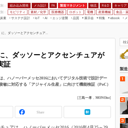
程別：
組み込み開発
メカ設計
製造マネジメント
物流
R＆D
キャリア
FA
業別：
モビリティ
素材／化学
医療機器
ロボット
電機
産業機械
食品・
炭素
サステナ設計
エッジ逆襲
品質
展示会
特集
メ
IoT
AI
ebook
伝承
組み込み開発
CEATEC
読者調査まとめ
編集後記
に、ダッソーとアクセンチュア...
JIMTOF
保全
メカ設計
つながるクルマ
組込み/エッジ コンピューティング
ス
 AI
製造マネジメント
5G
展＆IoT/5Gソリューション展
VR／AR
FA
に、ダッソーとアクセンチュアが
IIFES
モビリティ
フィールドサービス
実証
国際ロボット展
素材／化学
FPGA
製造
ジャパンモビリティショー
組み込み画像技術
、ハノーバーメッセ2016においてデジタル技術で設計デー
TECHNO-FRONTIER
俊敏に対応する「アジャイル生産」に向けて機能検証（PoC）
組み込みモデリング
人テク展
Windows Embedded
[
三島一孝
，
MONOist
]
スマート工場EXPO
車載ソフト開発
EdgeTech+
Share
ISO26262
日本ものづくりワールド
無償設計ツール
AUTOMOTIVE WORLD
は、ハノーバーメッセ2016（2016年4月25～29