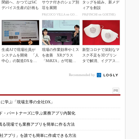
閉鎖へ、かつてはSiC
サウナ付きのシェア別
タッグを組み、新メデ
デバイス生産の計画も
荘を展開
ィアを創設
PR(COCO VILLA on GOETHE)
PR(FINCHI on GOETHE)
生成AIで現場社員が
現場の作業効率やミス
新型コロナで深刻なマ
システムを開発 「人
を改善 XRグラス
スク不足を3Dプリン
中心」の製造DXを自
「MiRZA」が可能に
タで解消、イグアスが
走させた3社の方法
するピッキングDX
3Dマスクを開発
の...
Recommended by
PR
コに学ぶ「現場主導の全社DX」
ルド・パートナーズに学ぶ業務アプリ内製化
残る現場でも業務アプリを簡単に作る方法
自社アプリ」を誰でも簡単に作成できる方法