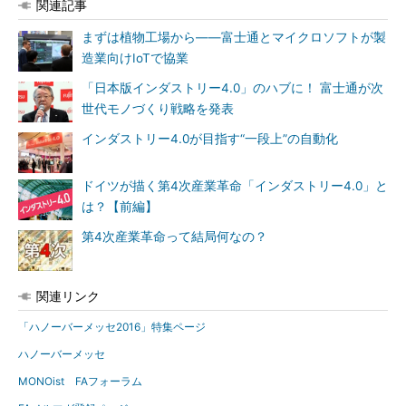
関連記事
まずは植物工場から――富士通とマイクロソフトが製
造業向けIoTで協業
「日本版インダストリー4.0」のハブに！ 富士通が次
世代モノづくり戦略を発表
インダストリー4.0が目指す“一段上”の自動化
ドイツが描く第4次産業革命「インダストリー4.0」と
は？【前編】
第4次産業革命って結局何なの？
関連リンク
「ハノーバーメッセ2016」特集ページ
ハノーバーメッセ
MONOist FAフォーラム