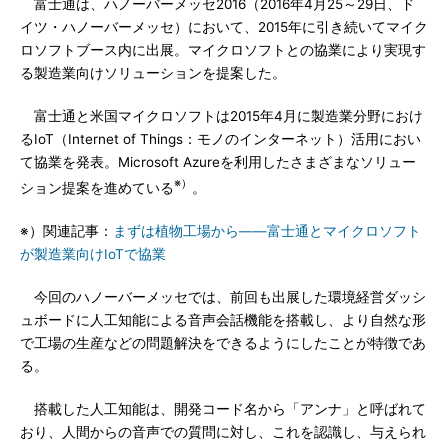
富士通は、ハノーバーメッセ2016（2016年4月25～29日、ド
イツ・ハノーバーメッセ）において、2015年に引き続いてマイク
ロソフトブース内に出展。マイクロソフトとの協業により実現す
る製造業向けソリューションを提案した。
富士通と米国マイクロソフトは2015年4月に製造業分野におけ
るIoT（Internet of Things：モノのインターネット）活用におい
て協業を発表。Microsoft Azureを利用したさまざまなソリュー
※）
ション提案を進めている
。
※）関連記事：
まずは植物工場から――富士通とマイクロソフト
が製造業向けIoTで協業
今回のハノーバーメッセでは、前回も出展した環境経営ダッシ
ュボードに人工知能による音声会話機能を搭載し、より自然な形
で工場の生産などの問題解決をできるようにしたことが特徴であ
る。
搭載した人工知能は、開発コード名から「アンナ」と呼ばれて
おり、人間からの音声での質問に対し、これを認識し、与えられ