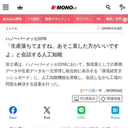
組み込み開発
メカ設計
製造マネジメント
モビリティ
FA
素材／化学
ニュース
2016年4月26日
ハノーバーメッセ2016
「生産落ちてますね、あそこ直した方がいいです
よ」と会話する人工知能
富士通は、ハノーバーメッセ2016において、製造業としての業務
データや生産データを一元管理し統合的に表示する「環境経営ダ
ッシュボード」に、人工知能機能を搭載し、会話しながら工場の
問題を解決する提案を行った。
[
三島一孝
，MONOist]
PC用表示
関連情報
Share
Post
LINE
Hatena