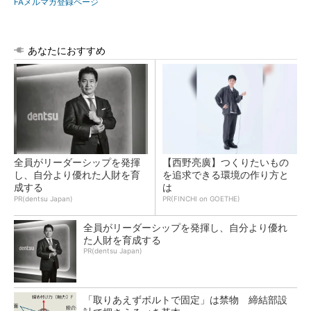
FAメルマガ登録ページ
あなたにおすすめ
全員がリーダーシップを発揮
【西野亮廣】つくりたいもの
し、自分より優れた人財を育
を追求できる環境の作り方と
成する
は
PR(dentsu Japan)
PR(FINCHI on GOETHE)
全員がリーダーシップを発揮し、自分より優れ
た人財を育成する
PR(dentsu Japan)
「取りあえずボルトで固定」は禁物 締結部設