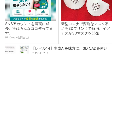
SNSアカウントを着実に成
新型コロナで深刻なマスク不
長。実はみんなココ使ってま
足を3Dプリンタで解消、イグ
す。
アスが3Dマスクを開発
PR(Dreaw合同会社)
【レベル14】生成AIを味方に、3D CADを使い
こなそう！
令和8年熊本地震による工場への影響まとめ
狭小な駐車場に、シャープがポールカメラ式製
品発表 市場シェア10％目指す