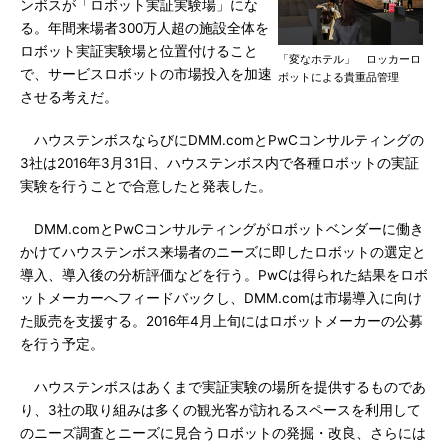
ンボスが「ロボット実証実験場」にな
る。年間来場者300万人超の施設全体を
ロボット実証実験場と位置付けること
「変なホテル」 ロッカーロ
で、サービスロボットの市場投入を加速
ボットによる貴重品管理
させる考えだ。
ハウステンボスならびにDMM.comとPwCコンサルティングの
3社は2016年3月31日、ハウステンボス内で各種ロボットの実証
実験を行うことで合意したと発表した。
DMM.comとPwCコンサルティングがロボットベンダーに働き
かけてハウステンボス来場者のニーズに即したロボットの選定と
導入、導入後の分析評価などを行う。PwCは得られた結果をロボ
ットメーカーへフィードバックし、DMM.comは市場導入に向け
た販売を支援する。2016年4月上旬にはロボットメーカーの公募
を行う予定。
ハウステンボスはあくまで実証実験の場所を提供するものであ
り、3社の取り組みは多くの観光客が訪れるスペースを利用して
のニーズ調査とニーズに見合うロボットの発掘・改良、さらには