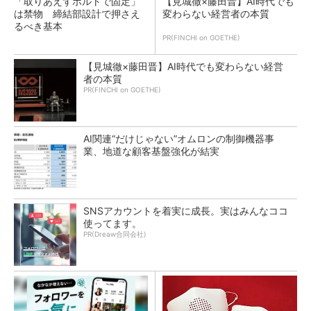
「取りあえずボルトで固定」
【見城徹×藤田晋】AI時代でも
は禁物 締結部設計で押さえ
変わらない経営者の本質
るべき基本
PR(FINCHI on GOETHE)
【見城徹×藤田晋】AI時代でも変わらない経営
者の本質
PR(FINCHI on GOETHE)
AI関連“だけじゃない”オムロンの制御機器事
業、地道な顧客基盤強化が結実
SNSアカウントを着実に成長。実はみんなココ
使ってます。
PR(Dreaw合同会社)