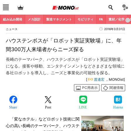
組み込み開発
メカ設計
製造マネジメント
モビリティ
FA
素材／化学
ニュース
2016年3月31日
ハウステンボスが「ロボット実証実験場」に、年
間300万人来場者からニーズ探る
長崎のテーマパーク、ハウステンボスが「ロボット実証実験場」
になる。接客や移動、エンタテインメントなどさまざまな領域に
各社ロボットを導入し、ニーズと事業化の可能性を探る。
[
渡邊宏
，MONOist]
PC用表示
関連情報
Share
Post
LINE
Hatena
「変なホテル」などロボット技術に関
心の高い長崎のテーマパーク、ハウステ