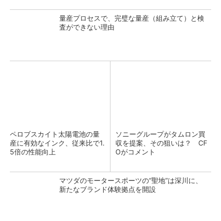
量産プロセスで、完璧な量産（組み立て）と検
査ができない理由
ペロブスカイト太陽電池の量
ソニーグループがタムロン買
産に有効なインク、従来比で1.
収を提案、その狙いは？ CF
5倍の性能向上
Oがコメント
マツダのモータースポーツの“聖地”は深川に、
新たなブランド体験拠点を開設