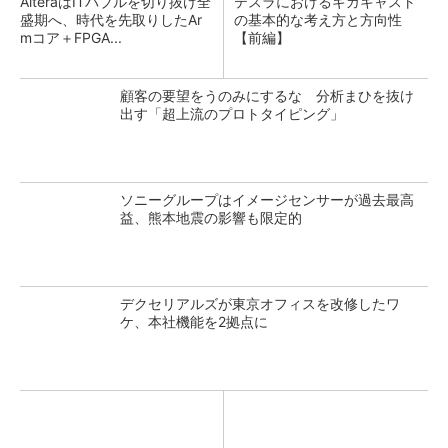
AlteraはITバブルを切り抜け全
テスラにおけるギガキャスト
盛期へ、時代を先取りしたAr
の基本的な考え方と方向性
mコア＋FPGA...
【前編】
顧客の要望をうのみにするな 分析まひを抜け
出す「超上流のプロトタイピング」
ソニーグループはイメージセンサーが過去最高
益、熊本地震の影響も限定的
デクセリアルズが東京オフィスを改修したワ
ケ、本社機能を2拠点に