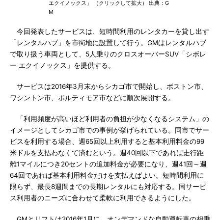
エクイノックス」 （クリックして拡大） 出典：G
M
今回発表したサービスは、短時間利用のレンタカーを貸し出す
「レンタルハブ」を市街地に設置して行う。GMはレンタルハブ
で取り扱う車両として、5人乗りのクロスオーバーSUV「シボレ
ー エクイノックス」を提供する。
サービスは2016年3月末からシカゴ市で開始し、ボストン市、
ワシントン市、ボルティモア市などに順次展開する。
「利用頻度が高いほど利用者の負担が少なくなるシステム」の
イメージとしてシカゴ市での事例が挙げられている。同市でサー
ビスを利用する場合、週65回以上利用すると基本利用料金の99
米ドルを支払わなくて済むという。週40回以下であれば走行距
離1マイルにつき20セントの追加料金が必要になり、週41回～週
64回であれば基本利用料金だけを支払えばよい。短時間利用に
限らず、最長8週間までの長期レンタルにも対応する。同サービ
ス利用者のニーズに合わせて柔軟に利用できるようにした。
GMとリフトは2016年1月に、オンデマンドな自動運転車の相乗