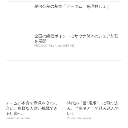
幾何公差の基準「データム」を理解しよう
全国の絶景ポイントにサウナ付きのシェア別荘
を展開
PR(COCO VILLA on GOETHE)
チームが本音で意見を交わし
時代の「最"現場"」に飛び込
合い、多様な人財が挑戦でき
み、当事者として踏み込んで
る組織へ
いく
PR(dentsu Japan)
PR(dentsu Japan)