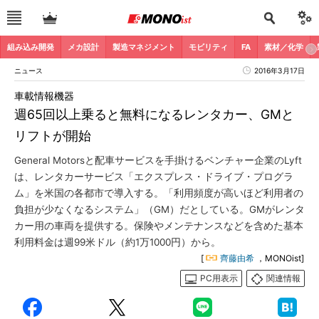
組み込み開発
メカ設計
製造マネジメント
モビリティ
FA
素材／化学
ニュース
2016年3月17日
車載情報機器
週65回以上乗ると無料になるレンタカー、GMと
リフトが開始
General Motorsと配車サービスを手掛けるベンチャー企業のLyft
は、レンタカーサービス「エクスプレス・ドライブ・プログラ
ム」を米国の各都市で導入する。「利用頻度が高いほど利用者の
負担が少なくなるシステム」（GM）だとしている。GMがレンタ
カー用の車両を提供する。保険やメンテナンスなどを含めた基本
利用料金は週99米ドル（約1万1000円）から。
[
齊藤由希
，MONOist]
PC用表示
関連情報