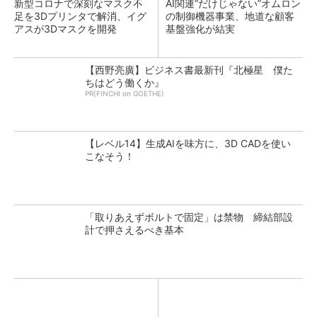
新型コロナで深刻なマスク不
AI関連“だけじゃない”オムロン
足を3Dプリンタで解消、イグ
の制御機器事業、地道な顧客
アスが3Dマスクを開発
基盤強化が結実
【西野亮廣】ビジネス書最新刊『北極星 僕た
ちはどう働くか』
PR(FINCHI on GOETHE)
【レベル14】生成AIを味方に、3D CADを使い
こなそう！
「取りあえずボルトで固定」は禁物 締結部設
計で押さえるべき基本