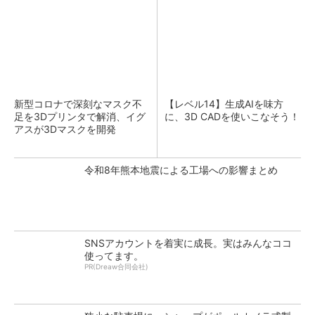
新型コロナで深刻なマスク不
【レベル14】生成AIを味方
足を3Dプリンタで解消、イグ
に、3D CADを使いこなそう！
アスが3Dマスクを開発
令和8年熊本地震による工場への影響まとめ
SNSアカウントを着実に成長。実はみんなココ
使ってます。
PR(Dreaw合同会社)