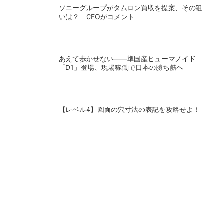
ソニーグループがタムロン買収を提案、その狙
いは？ CFOがコメント
あえて歩かせない――準国産ヒューマノイド
「D1」登場、現場稼働で日本の勝ち筋へ
【レベル4】図面の穴寸法の表記を攻略せよ！