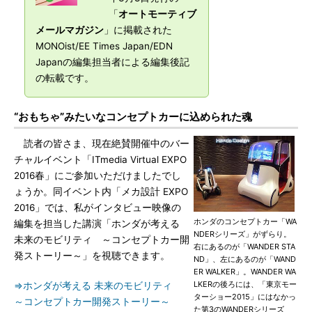
「
オートモーティブ
メールマガジン
」に掲載された
MONOist/EE Times Japan/EDN
Japanの編集担当者による編集後記
の転載です。
“おもちゃ”みたいなコンセプトカーに込められた魂
読者の皆さま、現在絶賛開催中のバー
チャルイベント「ITmedia Virtual EXPO
2016春」にご参加いただけましたでし
ょうか。同イベント内「メカ設計 EXPO
2016」では、私がインタビュー映像の
ホンダのコンセプトカー「WA
編集を担当した講演「ホンダが考える
NDERシリーズ」がずらり。
未来のモビリティ ～コンセプトカー開
右にあるのが「WANDER STA
発ストーリー～」を視聴できます。
ND」、左にあるのが「WAND
ER WALKER」。WANDER WA
LKERの後ろには、「東京モー
⇒ホンダが考える 未来のモビリティ
ターショー2015」にはなかっ
～コンセプトカー開発ストーリー～
た第3のWANDERシリーズ