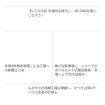
【レベル14】生成AIを味方に、3D CADを使い
こなそう！
令和8年熊本地震による工場へ
狭小な駐車場に、シャープが
の影響まとめ
ポールカメラ式製品発表 市
場シェア10％目指す
ルネサスが高崎工場を閉鎖へ、かつてはSiCデ
バイス生産の計画も