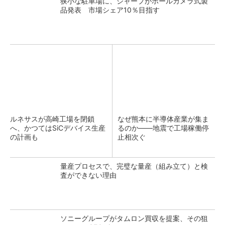
狭小な駐車場に、シャープがポールカメラ式製
品発表 市場シェア10％目指す
ルネサスが高崎工場を閉鎖
なぜ熊本に半導体産業が集ま
へ、かつてはSiCデバイス生産
るのか――地震で工場稼働停
の計画も
止相次ぐ
量産プロセスで、完璧な量産（組み立て）と検
査ができない理由
ソニーグループがタムロン買収を提案、その狙