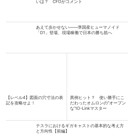
いは？ CFOがコメント
あえて歩かせない――準国産ヒューマノイド
「D1」登場、現場稼働で日本の勝ち筋へ
【レベル4】図面の穴寸法の表
異例ヒット？ 使い勝手にこ
記を攻略せよ！
だわったオムロンの“オープン
な”IO-Linkマスター
テスラにおけるギガキャストの基本的な考え方
と方向性【前編】