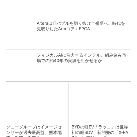
AlteraはITバブルを切り抜け全盛期へ、時代を
先取りしたArmコア＋FPGA...
フィジカルAIに注力するインテル、組み込み市
場での約40年の実績を生かせるか
ソニーグループはイメージセ
BYDの軽EV「ラッコ」は世界
ンサーが過去最高益、熊本地
初の軽SDV、新開発の「X-PA