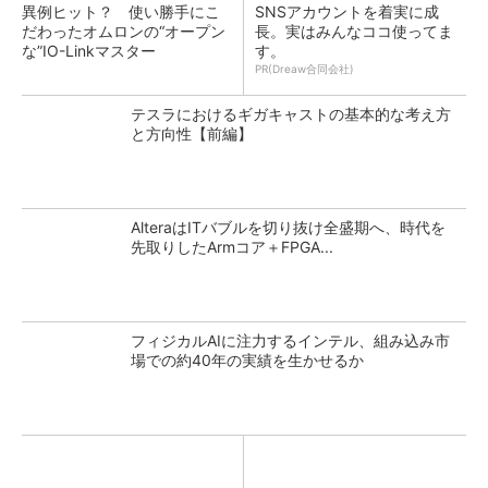
異例ヒット？ 使い勝手にこ
SNSアカウントを着実に成
だわったオムロンの“オープン
長。実はみんなココ使ってま
な”IO-Linkマスター
す。
PR(Dreaw合同会社)
テスラにおけるギガキャストの基本的な考え方
と方向性【前編】
AlteraはITバブルを切り抜け全盛期へ、時代を
先取りしたArmコア＋FPGA...
フィジカルAIに注力するインテル、組み込み市
場での約40年の実績を生かせるか