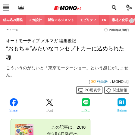
組み込み開発
メカ設計
製造マネジメント
モビリティ
FA
素材／化学
ニュース
2016年3月8日
オートモーティブ メルマガ 編集後記
“おもちゃ”みたいなコンセプトカーに込められた
魂
こういうのがないと「東京モーターショー」という感じがしませ
ん。
[
朴尚洙
，MONOist]
PC用表示
関連情報
Share
Post
LINE
Hatena
この記事は、2016
年3月8日発行の