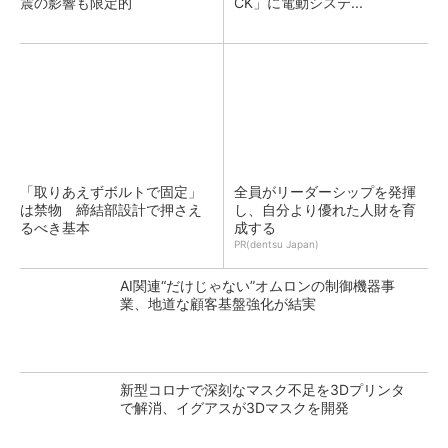
震の影響も限定的
CK」に電動システ...
「取りあえずボルトで固定」
全員がリーダーシップを発揮
は禁物 締結部設計で押さえ
し、自分より優れた人財を育
るべき基本
成する
PR(dentsu Japan)
AI関連“だけじゃない”オムロンの制御機器事
業、地道な顧客基盤強化が結実
新型コロナで深刻なマスク不足を3Dプリンタ
で解消、イグアスが3Dマスクを開発