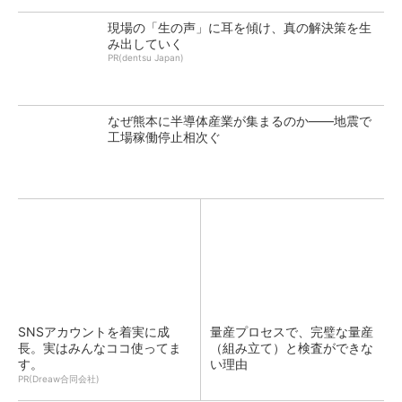
現場の「生の声」に耳を傾け、真の解決策を生
み出していく
PR(dentsu Japan)
なぜ熊本に半導体産業が集まるのか――地震で
工場稼働停止相次ぐ
SNSアカウントを着実に成
量産プロセスで、完璧な量産
長。実はみんなココ使ってま
（組み立て）と検査ができな
す。
い理由
PR(Dreaw合同会社)