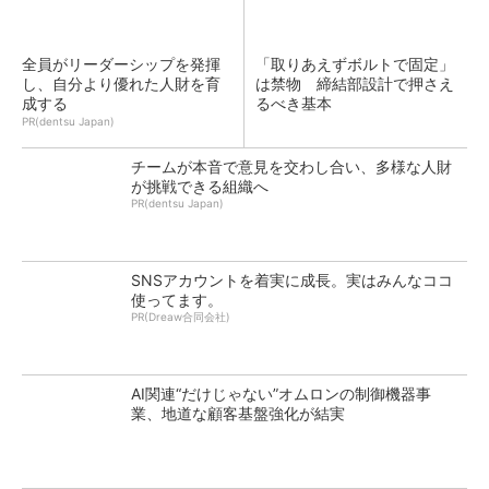
全員がリーダーシップを発揮
「取りあえずボルトで固定」
し、自分より優れた人財を育
は禁物 締結部設計で押さえ
成する
るべき基本
PR(dentsu Japan)
チームが本音で意見を交わし合い、多様な人財
が挑戦できる組織へ
PR(dentsu Japan)
SNSアカウントを着実に成長。実はみんなココ
使ってます。
PR(Dreaw合同会社)
AI関連“だけじゃない”オムロンの制御機器事
業、地道な顧客基盤強化が結実