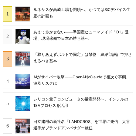
ルネサスが高崎工場を閉鎖へ、かつてはSiCデバイス生
産の計画も
あえて歩かせない――準国産ヒューマノイド「D1」登
場、現場稼働で日本の勝ち筋へ
「取りあえずボルトで固定」は禁物 締結部設計で押さ
えるべき基本
AIがサイバー攻撃――OpenAIやClaudeで相次ぐ事態、
波及リスクは
シリコン量子コンピュータの量産開発へ、インテルの
18Aプロセスを活用
日立建機の新社名「LANDCROS」を世界に発信、大谷
選手がブランドアンバサダー就任