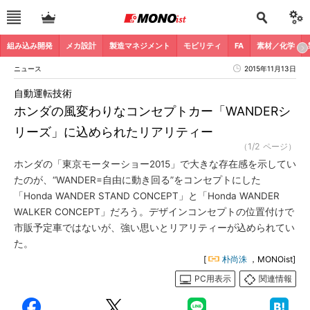
組み込み開発
メカ設計
製造マネジメント
モビリティ
FA
素材／化学
ニュース
2015年11月13日
自動運転技術
ホンダの風変わりなコンセプトカー「WANDERシ
リーズ」に込められたリアリティー
（1/2 ページ）
ホンダの「東京モーターショー2015」で大きな存在感を示してい
たのが、“WANDER=自由に動き回る”をコンセプトにした
「Honda WANDER STAND CONCEPT」と「Honda WANDER
WALKER CONCEPT」だろう。デザインコンセプトの位置付けで
市販予定車ではないが、強い思いとリアリティーが込められてい
た。
[
朴尚洙
，MONOist]
PC用表示
関連情報