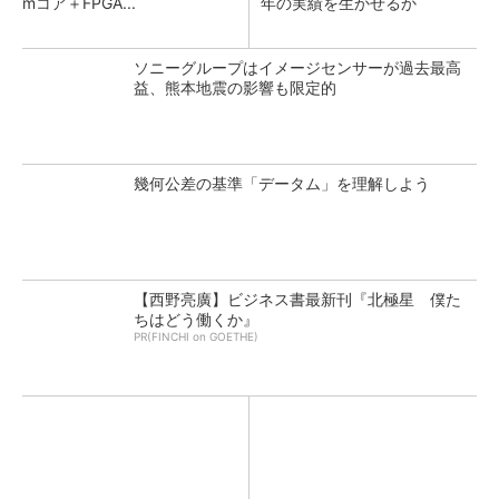
mコア＋FPGA...
年の実績を生かせるか
ソニーグループはイメージセンサーが過去最高
益、熊本地震の影響も限定的
幾何公差の基準「データム」を理解しよう
【西野亮廣】ビジネス書最新刊『北極星 僕た
ちはどう働くか』
PR(FINCHI on GOETHE)