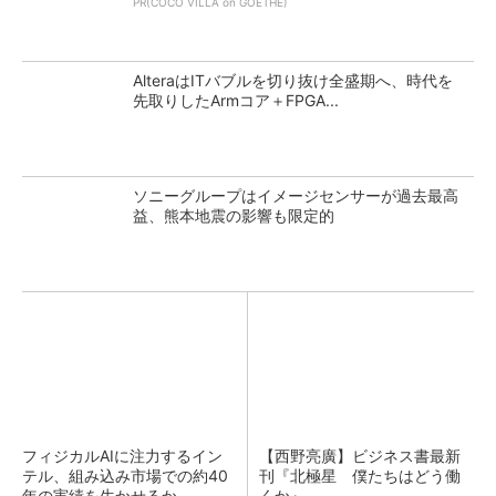
PR(COCO VILLA on GOETHE)
AlteraはITバブルを切り抜け全盛期へ、時代を
先取りしたArmコア＋FPGA...
ソニーグループはイメージセンサーが過去最高
益、熊本地震の影響も限定的
フィジカルAIに注力するイン
【西野亮廣】ビジネス書最新
テル、組み込み市場での約40
刊『北極星 僕たちはどう働
年の実績を生かせるか
くか』