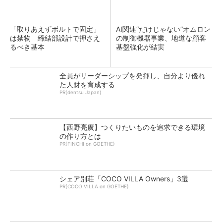
「取りあえずボルトで固定」
AI関連“だけじゃない”オムロン
は禁物 締結部設計で押さえ
の制御機器事業、地道な顧客
るべき基本
基盤強化が結実
全員がリーダーシップを発揮し、自分より優れ
た人財を育成する
PR(dentsu Japan)
【西野亮廣】つくりたいものを追求できる環境
の作り方とは
PR(FINCHI on GOETHE)
シェア別荘「COCO VILLA Owners」3選
PR(COCO VILLA on GOETHE)