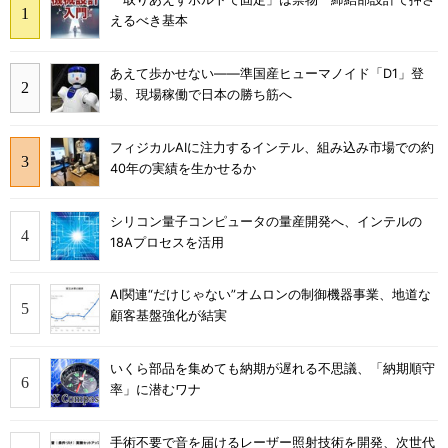
えるべき基本
あえて歩かせない――準国産ヒューマノイド「D1」登
場、現場稼働で日本の勝ち筋へ
フィジカルAIに注力するインテル、組み込み市場での約
40年の実績を生かせるか
シリコン量子コンピュータの量産開発へ、インテルの
18Aプロセスを活用
AI関連“だけじゃない”オムロンの制御機器事業、地道な
顧客基盤強化が結実
いくら部品を集めても納期が遅れる不思議、「納期順守
率」に潜むワナ
手術不要で音を届けるレーザー照射技術を開発、次世代