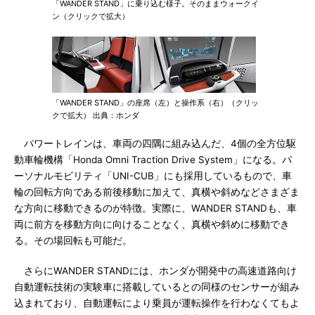
「WANDER STAND」に乗り込む様子。そのままウォークイ
ン（クリックで拡大）
「WANDER STAND」の座席（左）と操作系（右）（クリッ
クで拡大） 出典：ホンダ
パワートレインは、車両の四隅に組み込んだ、4個の全方位駆
動車輪機構「Honda Omni Traction Drive System」になる。パ
ーソナルモビリティ「UNI-CUB」にも採用しているもので、車
輪の回転方向である前後移動に加えて、真横や斜めなどさまざま
な方向に移動できるのが特徴。実際に、WANDER STANDも、車
両に前方を移動方向に向けることなく、真横や斜めに移動でき
る。その場回転も可能だ。
さらにWANDER STANDには、ホンダが開発中の高速道路向け
自動運転技術の実験車に搭載しているとの同様のセンサーが組み
込まれており、自動運転により乗員が運転操作を行わなくてもよ