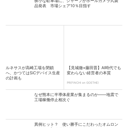
狭小な駐車場に、シャープがポールカメラ式製
品発表 市場シェア10％目指す
ルネサスが高崎工場を閉鎖
【見城徹×藤田晋】AI時代でも
へ、かつてはSiCデバイス生産
変わらない経営者の本質
の計画も
PR(FINCHI on GOETHE)
なぜ熊本に半導体産業が集まるのか――地震で
工場稼働停止相次ぐ
異例ヒット？ 使い勝手にこだわったオムロン