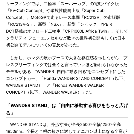
リーフィングでは、二輪車「スーパーカブ」の電動バイク版
「EV-Cub Concept」や環境性能向上版「Super Cub
Concept」、MotoGPで走るレース車両「RC213V」の市販版
「RC213V-S」、新型「NSX」、新型「シビック TYPE R」、
DCT搭載のオフロード二輪車「CRF1000L Africa Twin」、そして
クラリティ フューエル セルなど数々の世界初公開もしくは日本
初公開モデルについての言及があった。
しかし、ホンダの展示ブースで大きな存在感を示しながら、プ
レスブリーフィングでは全くと言っていいほど触れられなかった
モデルがある。“WANDER=自由に動き回る”をコンセプトにした
コンセプトカー、「Honda WANDER STAND CONCEPT（以下、
WANDER STAND）」と「Honda WANDER WALKER
CONCEPT（以下、WANDER WALKER）」だ。
「WANDER STAND」は「自由に移動する喜びをもっと広げ
る」
WANDER STANDは、外形寸法が全長2500×全幅1250×全高
1850mm。全長と全幅の短さに対してミニバン以上になる全高が