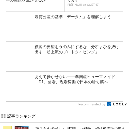
PR(FINCHI on GOETHE)
幾何公差の基準「データム」を理解しよう
顧客の要望をうのみにするな 分析まひを抜け
出す「超上流のプロトタイピング」
あえて歩かせない――準国産ヒューマノイド
「D1」登場、現場稼働で日本の勝ち筋へ
Recommended by
記事ランキング
「取りあえずボルトで固定」は禁物 締結部設計で押さ