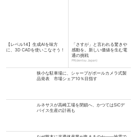
【レベル14】生成AIを味方
「さすが」と言われる驚きや
に、3D CADを使いこなそう！
感動を。新しい価値を生む電
通の挑戦
PR(dentsu Japan)
狭小な駐車場に、シャープがポールカメラ式製
品発表 市場シェア10％目指す
ルネサスが高崎工場を閉鎖へ、かつてはSiCデ
バイス生産の計画も
なぜ熊本に半導体産業が集まるのか――地震で