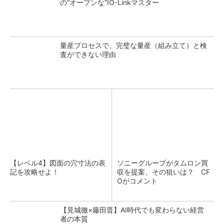
の“オープンな”IO-Linkマスター
量産プロセスで、完璧な量産（組み立て）と検
査ができない理由
【レベル4】図面の穴寸法の表
ソニーグループがタムロン買
記を攻略せよ！
収を提案、その狙いは？ CF
Oがコメント
【見城徹×藤田晋】AI時代でも変わらない経営
者の本質