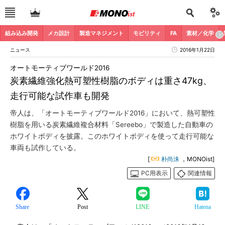
組み込み開発
メカ設計
製造マネジメント
モビリティ
FA
素材／化学
ニュース
2016年1月22日
オートモーティブワールド2016
炭素繊維強化熱可塑性樹脂のボディは重さ47kg、
走行可能な試作車も開発
帝人は、「オートモーティブワールド2016」において、熱可塑性
樹脂を用いる炭素繊維複合材料「Sereebo」で製造した自動車の
ホワイトボディを披露。このホワイトボディを使って走行可能な
車両も試作している。
[
朴尚洙
，MONOist]
PC用表示
関連情報
Share
Post
LINE
Hatena