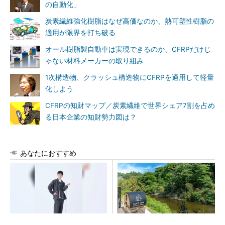
の自動化」
炭素繊維強化樹脂はなぜ高価なのか、熱可塑性樹脂の
適用が限界を打ち破る
オール樹脂製自動車は実現できるのか、CFRPだけじ
ゃない材料メーカーの取り組み
1次構造物、クラッシュ構造物にCFRPを適用して軽量
化しよう
CFRPの知財マップ／炭素繊維で世界シェア7割を占め
る日本企業の知財勢力図は？
あなたにおすすめ