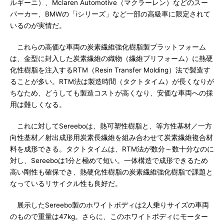
ルギーニ）、Mclaren Automotive（マクラーレン）などのスー
パーカー、BMWの「iシリーズ」など一部の高級車に限定されて
いるのが実情だ。
これらの高価な車両の炭素繊維強化樹脂製プラットフォーム
は、金型に封入した炭素繊維の織物（繊維プリフォーム）に熱硬
化性樹脂を注入するRTM（Resin Transfer Molding）法で製造す
ることが多い。RTM法は製造時間（タクトタイム）が長くなりが
ちなため、どうしても製造コストが高くなり、安価な車両への採
用は難しくなる。
これに対してSereeboは、熱可塑性樹脂と、等方性基材／一方
向性基材／射出成形用炭素長繊維を組み合わせて炭素繊維複合材
料を成形できる。タクトタイムは、RTM法が数分～数十分なのに
対し、Sereeboは1分と極めて短い。一体構造で成形できるため
高い剛性も確保でき、熱硬化性樹脂の炭素繊維強化樹脂で課題と
なっているリサイクル性も良好だ。
展示したSereebo製のホワイトボディは2人乗りサイズの車両
のもので重量は47kg。さらに、このホワイトボディにモーター