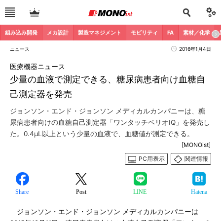
組み込み開発
メカ設計
製造マネジメント
モビリティ
FA
素材／化学
ニュース
2016年1月4日
医療機器ニュース
少量の血液で測定できる、糖尿病患者向け血糖自
己測定器を発売
ジョンソン・エンド・ジョンソン メディカルカンパニーは、糖
尿病患者向けの血糖自己測定器「ワンタッチベリオIQ」を発売し
た。0.4μL以上という少量の血液で、血糖値が測定できる。
[MONOist]
PC用表示
関連情報
Share
Post
LINE
Hatena
ジョンソン・エンド・ジョンソン メディカルカンパニーは