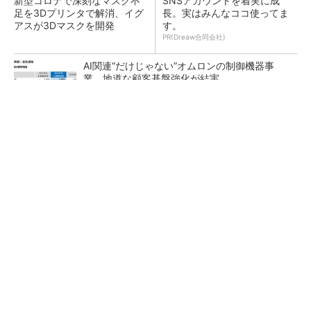
新型コロナで深刻なマスク不
SNSアカウントを着実に成
足を3Dプリンタで解消、イグ
長。実はみんなココ使ってま
アスが3Dマスクを開発
す。
PR(Dreaw合同会社)
AI関連“だけじゃない”オムロンの制御機器事
業、地道な顧客基盤強化が結実
【レベル14】生成AIを味方に、3D CADを使い
こなそう！
「取りあえずボルトで固定」は禁物 締結部設
計で押さえるべき基本