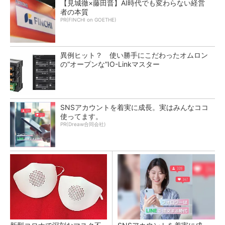
【見城徹×藤田晋】AI時代でも変わらない経営
者の本質
PR(FINCHI on GOETHE)
異例ヒット？ 使い勝手にこだわったオムロン
の“オープンな”IO-Linkマスター
SNSアカウントを着実に成長。実はみんなココ
使ってます。
PR(Dreaw合同会社)