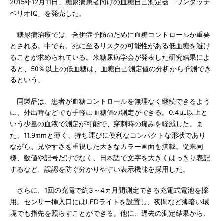
2015年12月11日、糖尿病患者向けの血糖自己測定器「ワンタッチ
ベリオIQ」を発売した。
糖尿病治療では、合併症予防のために血糖コントロールが重要
とされる。中でも、死に至るリスクの可能性がある低血糖を避け
ることが求められている。米糖尿病学会が発表した研究結果によ
ると、50％以上の低血糖は、血糖自己測定値の分析から予測でき
るという。
同製品は、患者が血糖コントロールを無理なく継続できるよう
に、外出時などでも手軽に血糖値の測定ができる。0.4μL以上と
いう少量の血液で測定が可能で、穿刺時の痛みを軽減した。ま
た、11.9mmと薄く、持ち運びに便利なコンパクトな形状であり
ながら、見やすさを重視した大きなカラー画面を搭載。従来同
様、数値や記号だけでなく、日本語で文字を大きくはっきり表記
するなど、誤認を防ぐ分かりやすい表示機能を採用した。
さらに、1回の充電で約3～4カ月間測定できる充電式電池を採
用。センサー挿入口にはLEDライトを設置し、夜間など薄暗い環
境でも指先を照らすことができる。他に、過去の測定結果から、