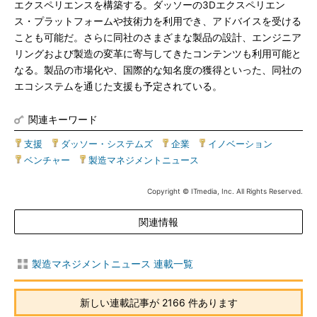
エクスペリエンスを構築する。ダッソーの3Dエクスペリエン
ス・プラットフォームや技術力を利用でき、アドバイスを受ける
ことも可能だ。さらに同社のさまざまな製品の設計、エンジニア
リングおよび製造の変革に寄与してきたコンテンツも利用可能と
なる。製品の市場化や、国際的な知名度の獲得といった、同社の
エコシステムを通じた支援も予定されている。
関連キーワード
支援
|
ダッソー・システムズ
|
企業
|
イノベーション
|
ベンチャー
|
製造マネジメントニュース
Copyright © ITmedia, Inc. All Rights Reserved.
関連情報
製造マネジメントニュース 連載一覧
新しい連載記事が 2166 件あります