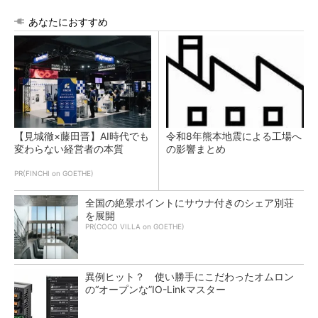
あなたにおすすめ
【見城徹×藤田晋】AI時代でも
令和8年熊本地震による工場へ
変わらない経営者の本質
の影響まとめ
PR(FINCHI on GOETHE)
全国の絶景ポイントにサウナ付きのシェア別荘
を展開
PR(COCO VILLA on GOETHE)
異例ヒット？ 使い勝手にこだわったオムロン
の“オープンな”IO-Linkマスター