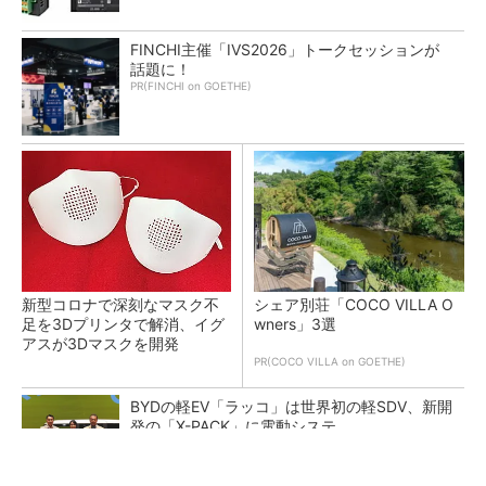
FINCHI主催「IVS2026」トークセッションが
話題に！
PR(FINCHI on GOETHE)
新型コロナで深刻なマスク不
シェア別荘「COCO VILLA O
足を3Dプリンタで解消、イグ
wners」3選
アスが3Dマスクを開発
PR(COCO VILLA on GOETHE)
BYDの軽EV「ラッコ」は世界初の軽SDV、新開
発の「X-PACK」に電動システ...