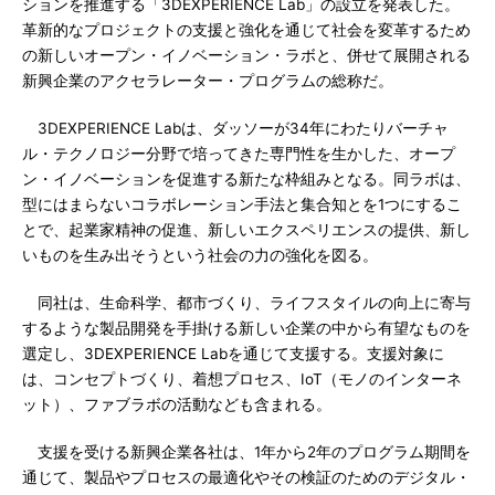
ションを推進する「3DEXPERIENCE Lab」の設立を発表した。
革新的なプロジェクトの支援と強化を通じて社会を変革するため
の新しいオープン・イノベーション・ラボと、併せて展開される
新興企業のアクセラレーター・プログラムの総称だ。
3DEXPERIENCE Labは、ダッソーが34年にわたりバーチャ
ル・テクノロジー分野で培ってきた専門性を生かした、オープ
ン・イノベーションを促進する新たな枠組みとなる。同ラボは、
型にはまらないコラボレーション手法と集合知とを1つにするこ
とで、起業家精神の促進、新しいエクスペリエンスの提供、新し
いものを生み出そうという社会の力の強化を図る。
同社は、生命科学、都市づくり、ライフスタイルの向上に寄与
するような製品開発を手掛ける新しい企業の中から有望なものを
選定し、3DEXPERIENCE Labを通じて支援する。支援対象に
は、コンセプトづくり、着想プロセス、IoT（モノのインターネ
ット）、ファブラボの活動なども含まれる。
支援を受ける新興企業各社は、1年から2年のプログラム期間を
通じて、製品やプロセスの最適化やその検証のためのデジタル・